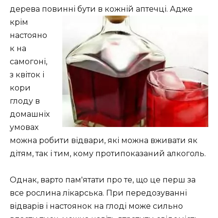
дерева повинні
бути в кожній аптечці. Адже
крім
настояно
к на
самогоні,
з квіток і
кори
глоду в
домашніх
умовах
можна робити відвари, які можна вживати як
дітям, так і тим, кому протипоказаний алкоголь.
Однак, варто пам'ятати про те, що це перш за
все рослина лікарська. При передозуванні
відварів і настоянок на глоді може сильно