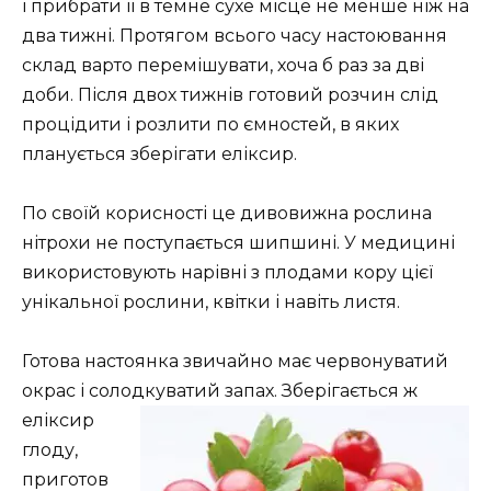
і прибрати її в темне сухе місце не менше ніж на
два тижні. Протягом всього часу настоювання
склад варто перемішувати, хоча б раз за дві
доби. Після двох тижнів готовий розчин слід
процідити і розлити по ємностей, в яких
планується зберігати еліксир.
По своїй корисності це дивовижна рослина
нітрохи не поступається шипшині. У медицині
використовують нарівні з плодами кору цієї
унікальної рослини, квітки і навіть листя.
Готова настоянка звичайно має червонуватий
окрас і солодкуватий
запах. Зберігається ж
еліксир
глоду,
приготов