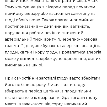
впасти тиск, можна навіть втратити свідомість.
Тому консультація з лікарем перед початком
прийому відвару або настоянки самогону на
глоді обов'язкове. Також є загальноприйняті
протипоказання — дитячий вік, вагітність,
порушення роботи печінки, знижений
артеріальний тиск, аритмія, черепно-мозкова
травма. Рідше, але бувають і алергічні реакції на
плоди, квітки і кору глоду. Проявлятися алергія
може у вигляді свербежу, почервоніння, різних
висипань на шкірі.
При самостійній заготівлі глоду варто зберігати
його не більше року. Листя і квіти глоду
збирають в період цвітіння, а плоди тільки
після повного їх дозрівання. Зрілі ягоди глоду
мають в залежності від сорту, насичений