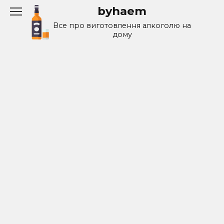
Перейти
byhaem
к
Все про виготовлення алкоголю на
содержанию
дому