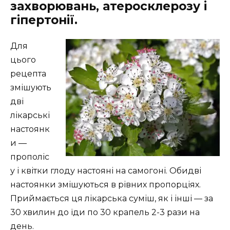
захворювань, атеросклерозу і
гіпертонії.
Для
цього
рецепта
змішують
дві
лікарські
настоянк
и —
прополіс
у і квітки глоду настояні на самогоні. Обидві
настоянки змішуються в рівних пропорціях.
Приймається ця лікарська суміш, як і інші — за
30 хвилин до їди по 30 крапель 2-3 рази на
день.