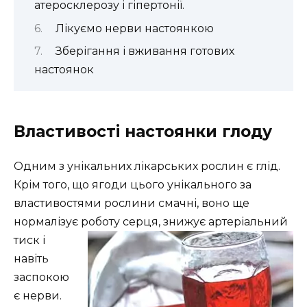
атеросклерозу і гіпертонії.
Лікуємо нерви настоянкою
Зберігання і вживання готових
настоянок
Властивості настоянки глоду
Одним з унікальних лікарських рослин є глід.
Крім того, що ягоди цього унікального за
властивостями рослини смачні, воно ще
нормалізує роботу серця, знижує артеріальний
тиск і
навіть
заспокою
є нерви.