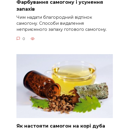
Фарбування самогону і усунення
запахів
Чим надати благородний відтінок
самогону. Способи видалення
неприємного запаху готового самогону.
0
Як настояти самогон на корі дуба