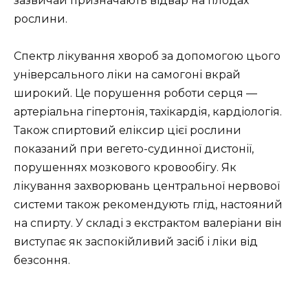
зазвичай призначають відвар на плодах
рослини.
Спектр лікування хвороб за допомогою цього
універсального ліки на самогоні вкрай
широкий. Це порушення роботи серця —
артеріальна гіпертонія, тахікардія, кардіологія.
Також спиртовий еліксир цієї рослини
показаний при вегето-судинної дистонії,
порушеннях мозкового кровообігу. Як
лікування захворювань центральної нервової
системи також рекомендують глід, настояний
на спирту. У складі з екстрактом валеріани він
виступає як заспокійливий засіб і ліки від
безсоння.