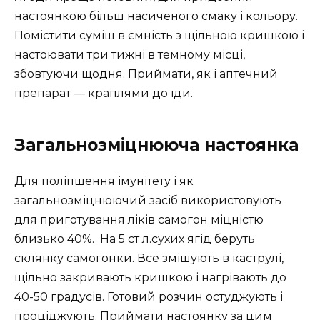
настоянкою більш насиченого смаку і кольору.
Помістити суміш в ємність з щільною кришкою і
настоювати три тижні в темному місці,
збовтуючи щодня. Приймати, як і аптечний
препарат — краплями до їди.
Загальнозміцнююча настоянка
Для поліпшення імунітету і як
загальнозміцнюючий засіб використовують
для приготування ліків самогон міцністю
близько 40%. На 5 ст л.сухих ягід беруть
склянку самогонки. Все змішують в каструлі,
щільно закривають кришкою і нагрівають до
40-50 градусів. Готовий розчин остуджують і
проціджують. Приймати настоянку за цим