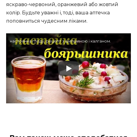
яскраво-червоний, оранжевий або жовтий
колір. Будьте уважні і, тоді, ваша аптечка
поповниться чудесним ліками.
настоянка глоду, рецепт з шипшиною і калганом.