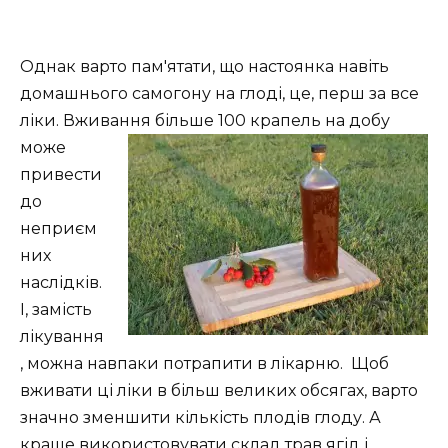
Однак варто пам'ятати, що настоянка навіть
домашнього самогону на глоді, це, перш за все
ліки. Вживання більше 100 крапель
на добу
може
привести
до
неприєм
них
наслідків.
І, замість
лікування
, можна навпаки потрапити в лікарню. Щоб
вживати ці ліки в більш великих обсягах, варто
значно зменшити кількість плодів глоду. А
краще використовувати склад трав ягід і