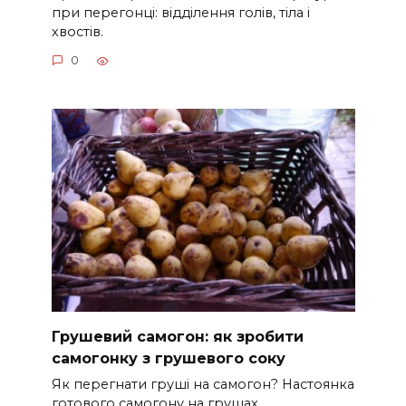
при перегонці: відділення голів, тіла і
хвостів.
0
Грушевий самогон: як зробити
самогонку з грушевого соку
Як перегнати груші на самогон? Настоянка
готового самогону на грушах.