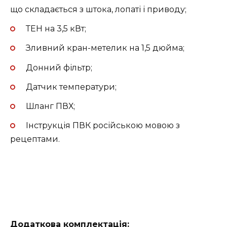
що складається з штока,
лопаті і приводу;
ТЕН на 3,5 кВт;
Зливний кран-метелик на 1,5 дюйма;
Донний фільтр;
Датчик температури;
Шланг ПВХ;
Інструкція ПВК російською мовою з
рецептами.
Додаткова комплектація: