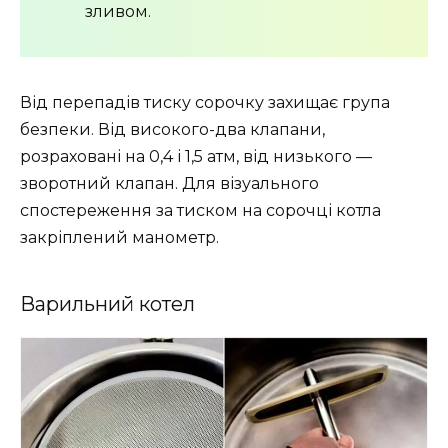
зливом.
Від перепадів тиску сорочку захищає група
безпеки. Від високого-два клапани,
розраховані на 0,4 і 1,5 атм, від низького —
зворотний клапан. Для візуального
спостереження за тиском на сорочці котла
закріплений манометр.
Варильний котел