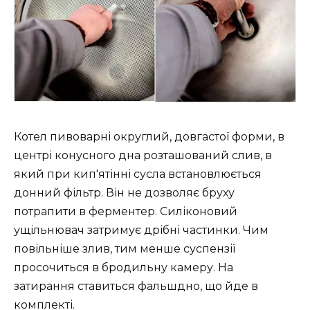
Котел пивоварні округлий, довгастої форми, в
центрі конусного дна розташований слив, в
який при кип'ятінні сусла встановлюється
донний фільтр. Він не дозволяє бруху
потрапити в ферментер. Силіконовий
ущільнювач затримує дрібні частинки. Чим
повільніше злив, тим менше суспензії
просочиться в бродильну камеру. На
затирання ставиться фальшдно, що йде в
комплекті.