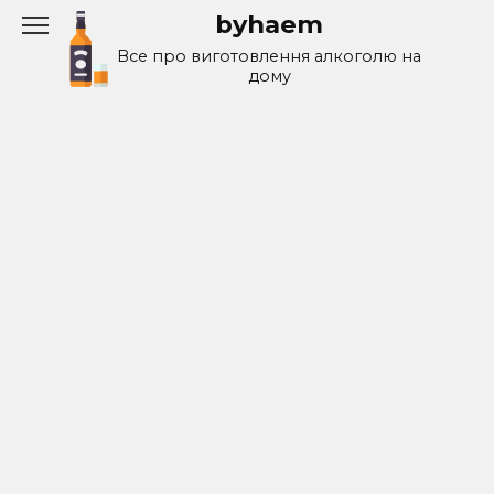
Перейти
byhaem
к
Все про виготовлення алкоголю на
содержанию
дому