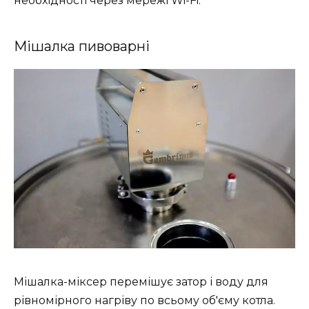
необхідності через мережі Wi-Fi.
Мішалка пивоварні
Мішалка-міксер перемішує затор і воду для
рівномірного нагріву по всьому об'єму котла.