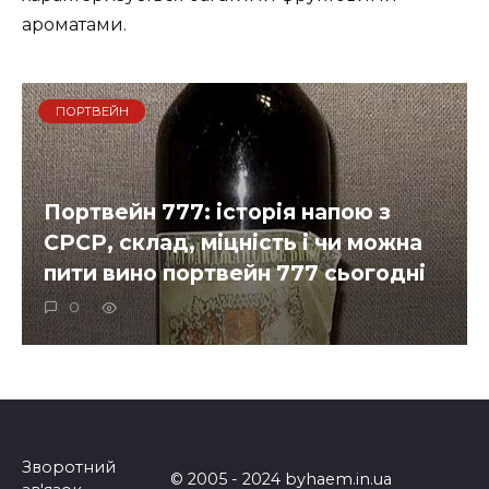
ароматами.
ПОРТВЕЙН
Портвейн 777: історія напою з
СРСР, склад, міцність і чи можна
пити вино портвейн 777 сьогодні
0
Навігація
по
записах
Зворотний
© 2005 - 2024 byhaem.in.ua