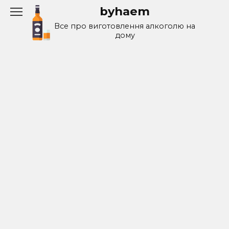
Перейти
byhaem
к
Все про виготовлення алкоголю на
содержанию
дому