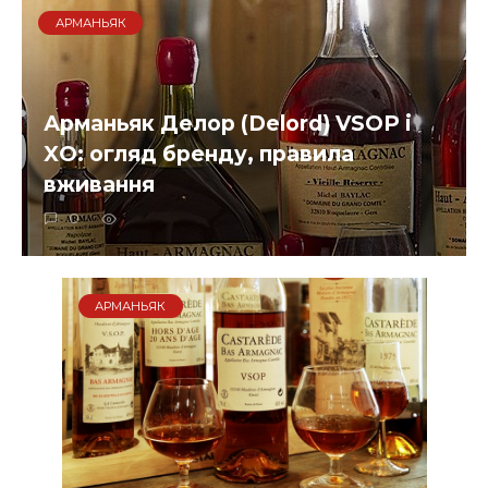
АРМАНЬЯК
Арманьяк Делор (Delord) VSOP і
XO: огляд бренду, правила
вживання
0
АРМАНЬЯК