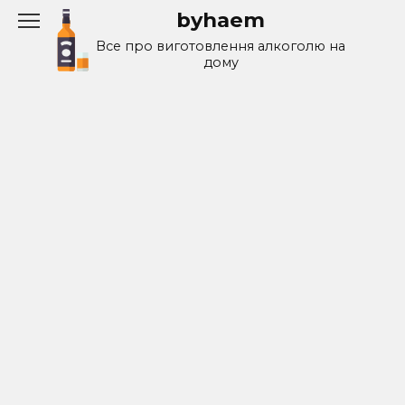
Перейти
byhaem
к
Все про виготовлення алкоголю на
содержанию
дому