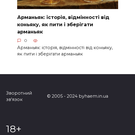
Арманьяк: історія, відмінності від
коньяку, як пити і зберігати
арманьяк
0
Арманьяк: історія, відмінності від коньяку,
як пити і зберігати арманьяк
Навігація
по
записах
Зворотний
© 2005 - 2024 byhaem.in.ua
зв'язок
18+