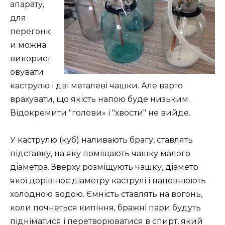
апарату,
для
перегонк
и можна
використ
овувати
каструлю і дві металеві чашки. Але варто
врахувати, що якість напою буде низьким.
Відокремити "голови» і "хвости" не вийде.
У каструлю (куб) наливають брагу, ставлять
підставку, на яку поміщають чашку малого
діаметра. Зверху розміщують чашку, діаметр
якої дорівнює діаметру каструлі і наповнюють
холодною водою. Ємність ставлять на вогонь,
коли почнеться кипіння, бражні пари будуть
підніматися і перетворюватися в спирт, який