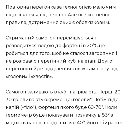
Повторна перегонка за технологією мало чим
відрізняється від першої. Але все ж є певні
правила, дотримання яких є обов'язковим.
Отриманий самогон перемішується і
розводиться водою до фортеці в 20°С.це
робиться для того, щоб не сталося загоряння і
не розірвало перегінний куб. на етапі Другої
перегонки йде відділення «тіла» самогону від
«голови» і «хвостів».
Самогон заливають в куб і нагрівають. Перші 20-
30 гр. зливають окремо-це»голови". Потім піде
напій (»тіло"), фортеця якого буде 60-70°. Коли
термометр буде показувати позначку в 83° з і
міцність напою впаде нижче 40°, його збирають