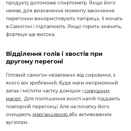
продукту допоможе спиртометр. Якщо його
немає, для визначення моменту закінчення
перегонки використовують папірець. Її мочать
в Самогоні і підпалюють. Якщо горить-значить,
фортеця ще висока.
Відділення голів і хвостів при
другому перегоні
Готовий самогон незалежно від сировини, з
якого він зроблений, буде мати неприємний
запах і містити частку домішок і
сивушних
масел
. Для поліпшення якості напій піддають
повторній перегонці. Але на початку його
очищають
марганцівкою
або активованим
вугіллям.