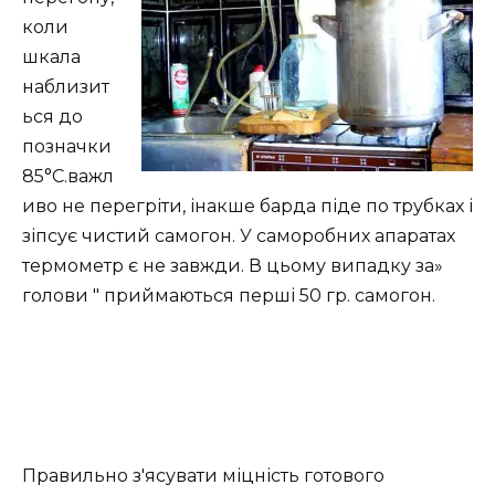
коли
шкала
наблизит
ься до
позначки
85°С.важл
иво не перегріти, інакше барда піде по трубках і
зіпсує чистий самогон. У саморобних апаратах
термометр є не завжди. В цьому випадку за»
голови " приймаються перші 50 гр. самогон.
Правильно з'ясувати міцність готового