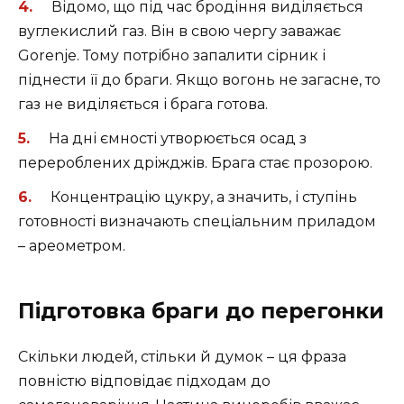
Відомо, що під час бродіння виділяється
вуглекислий газ. Він в свою чергу заважає
Gorenje. Тому потрібно запалити сірник і
піднести її до браги. Якщо вогонь не загасне, то
газ не виділяється і брага готова.
На дні ємності утворюється осад з
перероблених дріжджів. Брага стає прозорою.
Концентрацію цукру, а значить, і ступінь
готовності визначають спеціальним приладом
– ареометром.
Підготовка браги до перегонки
Скільки людей, стільки й думок – ця фраза
повністю відповідає підходам до