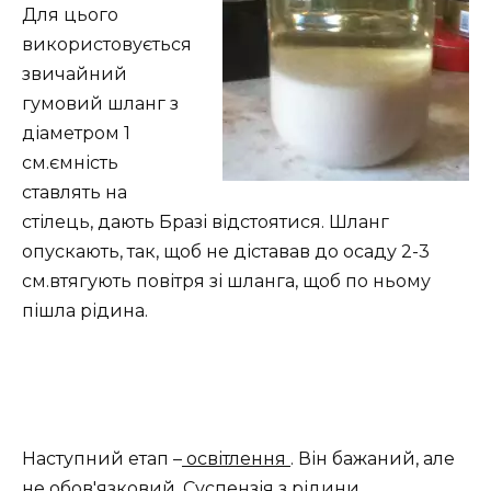
Для цього
використовується
звичайний
гумовий шланг з
діаметром 1
см.ємність
ставлять на
стілець, дають Бразі відстоятися. Шланг
опускають, так, щоб не діставав до осаду 2-3
см.втягують повітря зі шланга, щоб по ньому
пішла рідина.
Наступний етап –
освітлення
. Він бажаний, але
не обов'язковий. Суспензія з рідини