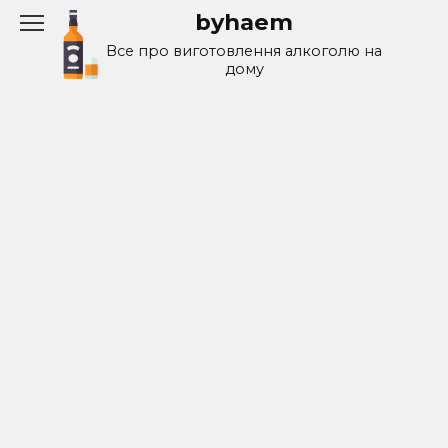
Перейти
byhaem
к
Все про виготовлення алкоголю на
содержанию
дому