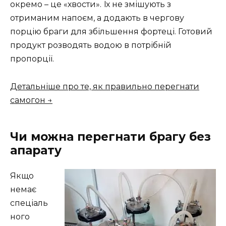
окремо – це «хвости». Їх не змішують з
отриманим напоєм, а додають в чергову
порцію браги для збільшення фортеці. Готовий
продукт розводять водою в потрібній
пропорції.
Детальніше про те, як правильно перегнати
самогон →
Чи можна перегнати брагу без
апарату
Якщо
немає
спеціаль
ного