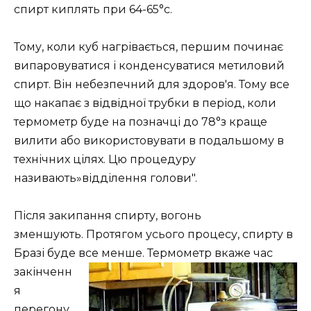
спирт киплять при 64-65°с.
Тому, коли куб нагрівається, першим починає
випаровуватися і конденсуватися метиловий
спирт. Він небезпечний для здоров'я. Тому все
що накапає з відвідної трубки в період, коли
термометр буде на позначці до 78°з краще
вилити або використовувати в подальшому в
технічних цілях. Цю процедуру
називають»відділення голови".
Після закипання спирту, вогонь
зменшують. Протягом усього процесу, спирту в
Бразі буде все менше.
Термометр вкаже час
закінченн
я
перегону,