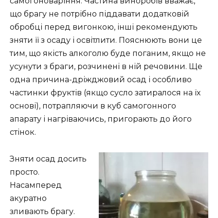
самогоноваріння. Частина виноробів вважає,
що брагу не потрібно піддавати додатковій
обробці перед вигонкою, інші рекомендують
зняти її з осаду і освітлити. Пояснюють вони це
тим, що якість алкоголю буде поганим, якщо не
усунути з браги, розчинені в ній речовини. Ще
одна причина-дріжджовий осад і особливо
частинки фруктів (якщо сусло затиралося на їх
основі), потрапляючи в куб самогонного
апарату і нагріваючись, пригорають до його
стінок.
Зняти осад досить
просто.
Насамперед
акуратно
зливають брагу.