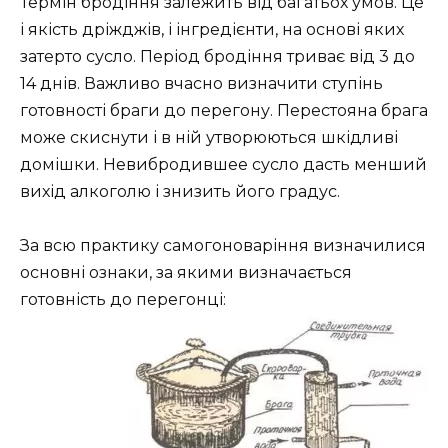
Термін бродіння залежить від багатьох умов. Це
і якість дріжджів, і інгредієнти, на основі яких
затерто сусло. Період бродіння триває від 3 до
14 днів. Важливо вчасно визначити ступінь
готовності браги до перегону. Перестояна брага
може скиснути і в ній утворюються шкідливі
домішки. Невибродившее сусло дасть менший
вихід алкоголю і знизить його градус.
За всю практику самогоноваріння визначилися
основні ознаки, за якими визначається
готовність до
перегонці: