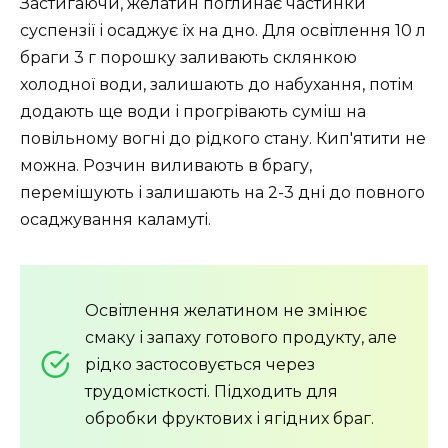
Застигаючи, желатин поглинає частинки
суспензії і осаджує їх на дно. Для освітлення 10 л
браги 3 г порошку заливають склянкою
холодної води, залишають до набухання, потім
додають ще води і прогрівають суміш на
повільному вогні до рідкого стану. Кип'ятити не
можна. Розчин виливають в брагу,
перемішують і залишають на 2-3 дні до повного
осаджування каламуті.
Освітлення желатином не змінює
смаку і запаху готового продукту, але
рідко застосовується через
трудомісткості. Підходить для
обробки фруктових і ягідних браг.