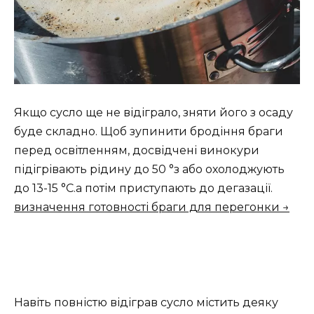
Якщо сусло ще не відіграло, зняти його з осаду
буде складно. Щоб зупинити бродіння браги
перед освітленням, досвідчені винокури
підігрівають рідину до 50 °з або охолоджують
до 13-15 °С.а потім приступають до дегазації.
визначення готовності браги для перегонки →
Навіть повністю відіграв сусло містить деяку