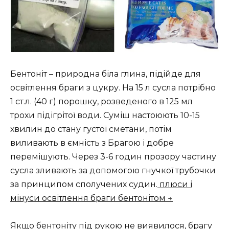
Бентоніт – природна біла глина, підійде для
освітлення браги з цукру. На 15 л сусла потрібно
1 ст.л. (40 г) порошку, розведеного в 125 мл
трохи підігрітої води. Суміш настоюють 10-15
хвилин до стану густої сметани, потім
виливають в ємність з Брагою і добре
перемішують. Через 3-6 годин прозору частину
сусла зливають за допомогою гнучкої трубочки
за принципом сполучених судин.
плюси і
мінуси освітлення браги бентонітом →
Якщо бентоніту під рукою не виявилося, брагу