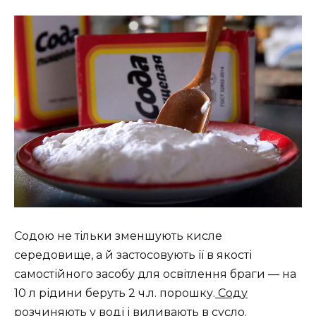
Содою не тільки зменшують кисле
середовище, а й застосовують її в якості
самостійного засобу для освітлення браги — на
10 л рідини беруть 2 ч.л. порошку.
Соду
розчиняють у воді і виливають в сусло.