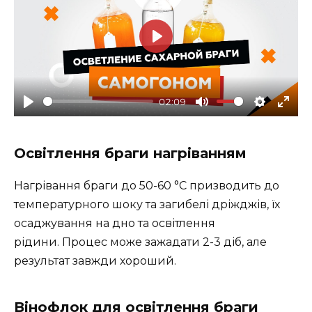
P
l
a
02:09
y
P
M
S
E
l
u
e
n
Освітлення браги нагріванням
a
t
t
t
y
e
t
e
Нагрівання браги до 50-60 °C призводить до
i
r
температурного шоку та загибелі дріжджів, їх
n
f
осаджування на дно та освітлення
g
u
рідини. Процес може зажадати 2-3 діб, але
s
l
результат завжди хороший.
l
s
Вінофлок для освітлення браги
c