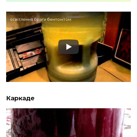
освітлення браги бентонітом
Каркаде