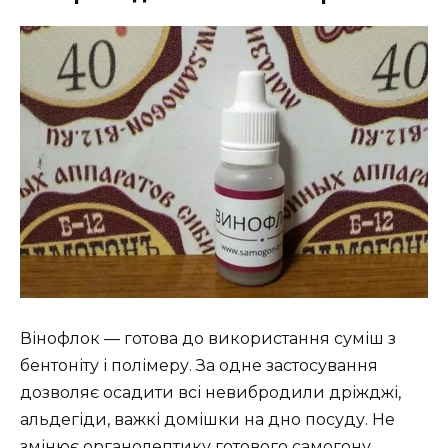
r
e
e
n
Вінофлок — готова до використання суміш з
бентоніту і полімеру. За одне застосування
дозволяє осадити всі невибродили дріжджі,
альдегіди, важкі домішки на дно посуду. Не
змінює органолептику готового самогону,