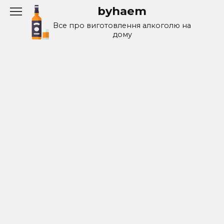
Перейти
byhaem
к
Все про виготовлення алкоголю на
содержанию
дому