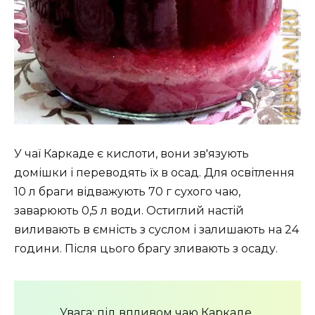
У чаї Каркаде є кислоти, вони зв'язують
домішки і переводять їх в осад. Для освітлення
10 л браги відважують 70 г сухого чаю,
заварюють 0,5 л води. Остиглий настій
виливають в ємність з суслом і залишають на 24
години. Після цього брагу зливають з осаду.
Увага: під впливом чаю Каркаде