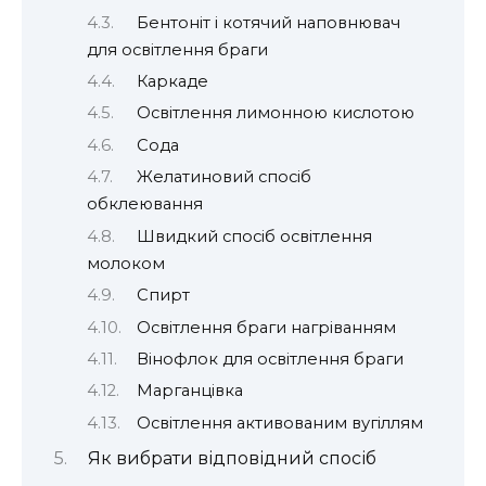
Бентоніт і котячий наповнювач
для освітлення браги
Каркаде
Освітлення лимонною кислотою
Сода
Желатиновий спосіб
обклеювання
Швидкий спосіб освітлення
молоком
Спирт
Освітлення браги нагріванням
Вінофлок для освітлення браги
Марганцівка
Освітлення активованим вугіллям
Як вибрати відповідний спосіб