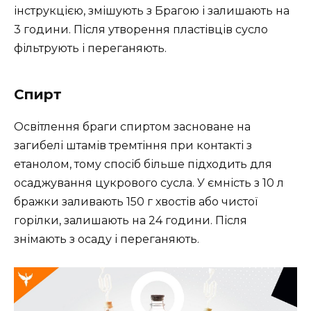
інструкцією, змішують з Брагою і залишають на
3 години. Після утворення пластівців сусло
фільтрують і переганяють.
Спирт
Освітлення браги спиртом засноване на
загибелі штамів тремтіння при контакті з
етанолом, тому спосіб більше підходить для
осаджування цукрового сусла. У ємність з 10 л
бражки заливають 150 г хвостів або чистої
горілки, залишають на 24 години. Після
знімають з осаду і переганяють.