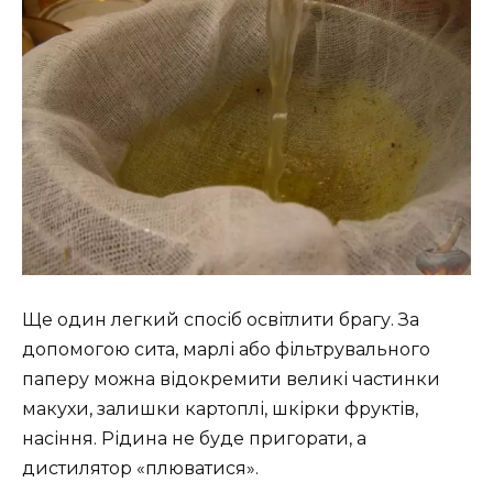
i
r
n
f
g
u
s
l
l
s
c
r
e
e
n
Ще один легкий спосіб освітлити брагу. За
допомогою сита, марлі або фільтрувального
паперу можна відокремити великі частинки
макухи, залишки картоплі, шкірки фруктів,
насіння. Рідина не буде пригорати, а
дистилятор «плюватися».