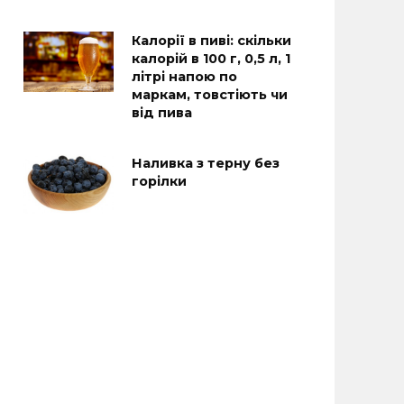
Калорії в пиві: скільки
калорій в 100 г, 0,5 л, 1
літрі напою по
маркам, товстіють чи
від пива
Наливка з терну без
горілки