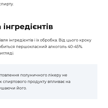
спирту.
 інгредієнтів
ля інгредієнтів і їх обробка. Від цього кроку
добиться першокласний алкоголь 40-45%.
игляді.
товлення полуничного лікеру не
 спиртового продукту впливає на
ушаючи його.