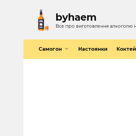
Перейти
к
byhaem
содержанию
Все про виготовлення алкоголю 
Самогон
Настоянки
Кокте