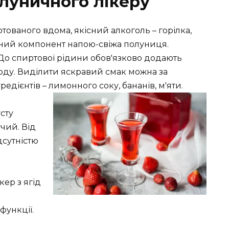
луничного лікеру
тованого вдома, якісний алкоголь – горілка,
вний компонент напою-свіжа полуниця.
 До спиртової рідини обов'язково додають
оду. Виділити яскравий смак можна за
дієнтів – лимонного соку, бананів, м'яти.
сту
учий. Від
дсутністю
кер з ягід
функції.