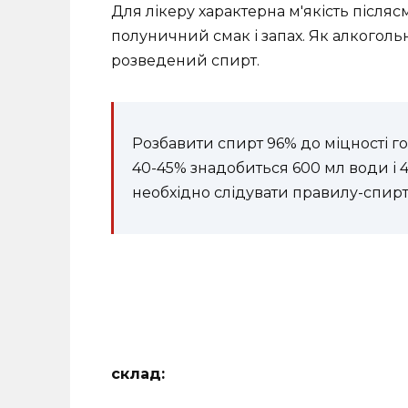
Для лікеру характерна м'якість після
полуничний смак і запах. Як алкогольн
розведений спирт.
Розбавити спирт 96% до міцності г
40-45% знадобиться 600 мл води і 
необхідно слідувати правилу-спирт
склад: