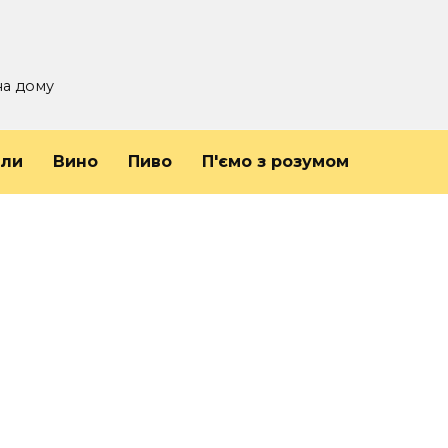
на дому
йли
Вино
Пиво
П'ємо з розумом