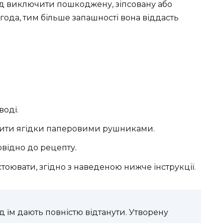
лід виключити пошкоджену, зіпсовану або
ода, тим більше запашності вона віддасть
оді.
ушити ягідки паперовими рушниками.
овідно до рецепту.
тоювати, згідно з наведеною нижче інструкції.
 їм дають повністю відтанути. Утворену