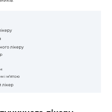
вників.
лікеру
в
ого лікеру
ер
ом
м і м'ятою
 лікер