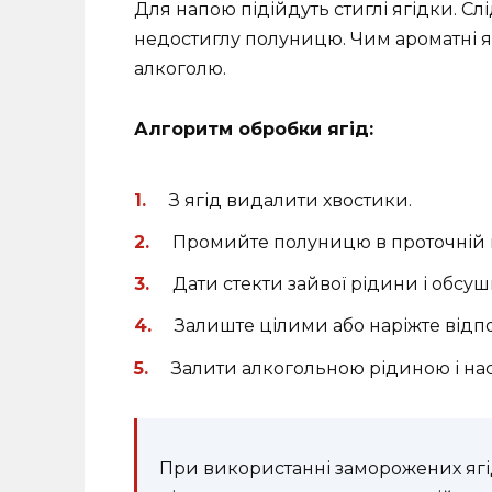
Для напою підійдуть стиглі ягідки. С
недостиглу полуницю. Чим ароматні яг
алкоголю.
Алгоритм обробки ягід:
З ягід видалити хвостики.
Промийте полуницю в проточній в
Дати стекти зайвої рідини і обс
Залиште цілими або наріжте відп
Залити алкогольною рідиною і нас
При використанні заморожених ягід