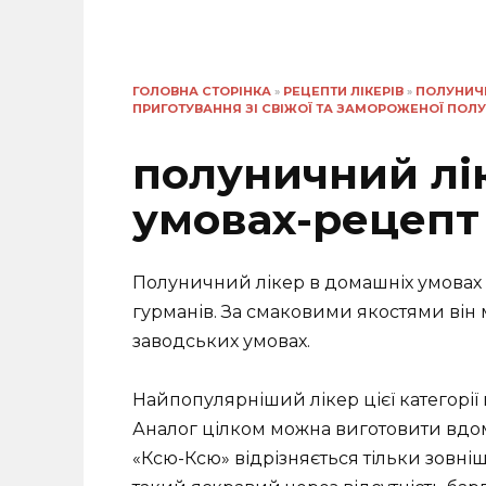
ГОЛОВНА СТОРІНКА
»
РЕЦЕПТИ ЛІКЕРІВ
»
ПОЛУНИЧН
ПРИГОТУВАННЯ ЗІ СВІЖОЇ ТА ЗАМОРОЖЕНОЇ ПОЛ
полуничний лі
умовах-рецепт
Полуничний лікер в домашніх умовах 
гурманів. За смаковими якостями він
заводських умовах.
Найпопулярніший лікер цієї категорії
Аналог цілком можна виготовити вдом
«Ксю-Ксю» відрізняється тільки зовні