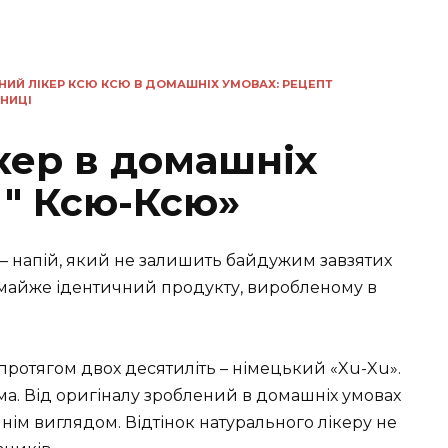
ИЙ ЛІКЕР КСЮ КСЮ В ДОМАШНІХ УМОВАХ: РЕЦЕПТ
УНИЦІ
кер в домашніх
 " Ксю-Ксю»
– напій, який не залишить байдужим завзятих
 майже ідентичний продукту, виробленому в
 протягом двох десятиліть – німецький «Xu-Xu».
а. Від оригіналу зроблений в домашніх умовах
шнім виглядом. Відтінок натурального лікеру не