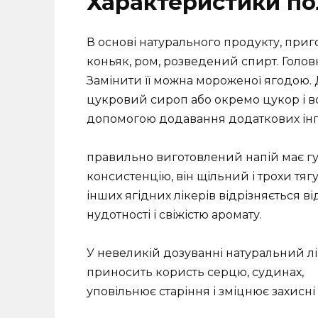
Характеристики по
В основі натурального продукту, приго
коньяк, ром, розведений спирт. Голо
Замінити її можна мороженої ягодою.
цукровий сироп або окремо цукор і в
допомогою додавання додаткових інгре
правильно виготовлений напій має гу
консистенцію, він щільний і трохи тяг
інших ягідних лікерів відрізняється ві
нудотності і свіжістю аромату.
У невеликій дозуванні натуральний лі
приносить користь серцю, судинах,
уповільнює старіння і зміцнює захисні 