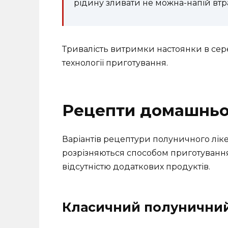
рідину зливати не можна-напій втр
Тривалість витримки настоянки в сере
технології приготування.
Рецепти домашньо
Варіантів рецептури полуничного лік
розрізняються способом приготування
відсутністю додаткових продуктів.
Класичний полуничний