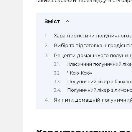
такий яскравий через відсутність бар
Зміст
Характеристики полуничного 
Вибір та підготовка інгредієнті
Рецепти домашнього полуничн
Класичний полуничний лік
" Ксю-Ксю»
Полуничний лікер з банан
Полуничний лікер з лимоно
Як пити домашній полуничний