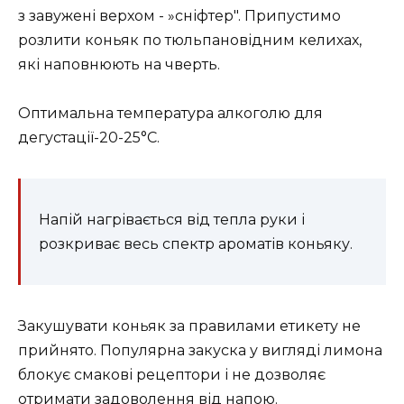
з завужені верхом - »сніфтер". Припустимо
розлити коньяк по тюльпановідним келихах,
які наповнюють на чверть.
Оптимальна температура алкоголю для
дегустації-20-25°C.
Напій нагрівається від тепла руки і
розкриває весь спектр ароматів коньяку.
Закушувати коньяк за правилами етикету не
прийнято. Популярна закуска у вигляді лимона
блокує смакові рецептори і не дозволяє
отримати задоволення від напою.