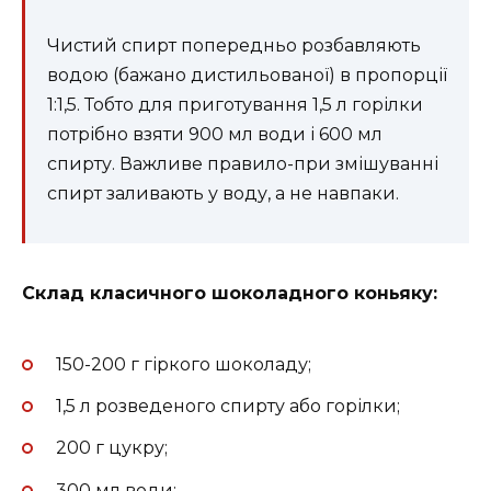
Чистий спирт попередньо розбавляють
водою (бажано дистильованої) в пропорції
1:1,5. Тобто для приготування 1,5 л горілки
потрібно взяти 900 мл води і 600 мл
спирту. Важливе правило-при змішуванні
спирт заливають у воду, а не навпаки.
Склад класичного шоколадного коньяку:
150-200 г гіркого шоколаду;
1,5 л розведеного спирту або горілки;
200 г цукру;
300 мл води;