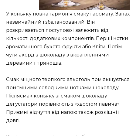
У коньяку повна гармонія смаку і аромату. Запах
незвичайний і збалансований. Він
розкривається поступово і залежить від
кількості додаткових компонентів. Перші нотки
ароматичного букета-фрукти або Квіти. Потім
чути акорд з шоколаду з вкрапленнями
деревини і прянощів.
Смак міцного терпкого алкоголь пом'якшується
приємними солодкими нотками шоколаду.
Післясмак коньяку зі смаком шоколаду
дегустатори порівнюють з «хвостом павича».
Приємні відчуття від напою також розкішні і
довгі.