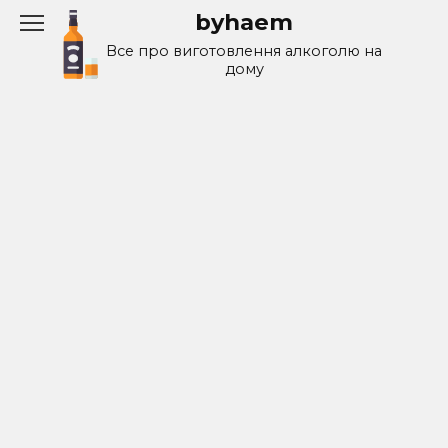
Перейти
byhaem
к
Все про виготовлення алкоголю на
содержанию
дому