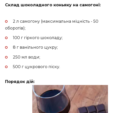
Склад шоколадного коньяку на самогоні:
2 л самогону (максимальна міцність - 50
оборотів);
100 г гіркого шоколаду;
8 г ванільного цукру;
250 мл води;
500 г цукрового піску.
Порядок дій: