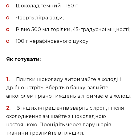
Шоколад темний – 150 г;
Чверть літра води;
Рівно 500 мл горілки, 45-градусної міцності;
100 г нерафінованого цукру.
Як готувати:
Плитки шоколаду витримайте в холоді і
дрібно натріть. Зберіть в банку, залийте
алкоголем і рівно тиждень витримаєте в холоді.
З інших інгредієнтів зваріть сироп, і після
охолодження змішайте з шоколадною
настоянкою. Процідіть через пару шарів
тканини і розлийте в пляшки.