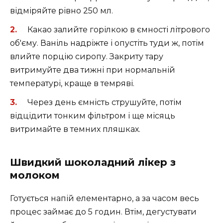
відміряйте рівно 250 мл.
Какао залийте горілкою в ємності літрового
об'єму. Ваніль надріжте і опустіть туди ж, потім
влийте порцію сиропу. Закриту тару
витримуйте два тижні при нормальній
температурі, краще в темряві.
Через день ємність струшуйте, потім
відцідити тонким фільтром і ще місяць
витримайте в темних пляшках.
Швидкий шоколадний лікер з
молоком
Готується напій елементарно, а за часом весь
процес займає до 5 годин. Втім, дегустувати