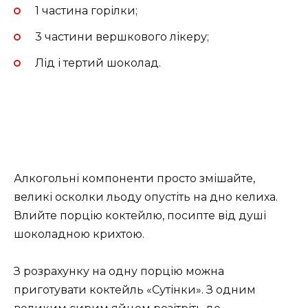
1 частина горілки;
3 частини вершкового лікеру;
Лід і тертий шоколад.
Алкогольні компоненти просто змішайте,
великі осколки льоду опустіть на дно келиха.
Влийте порцію коктейлю, посипте від душі
шоколадною крихтою.
З розрахунку на одну порцію можна
приготувати коктейль «Сутінки». З одним