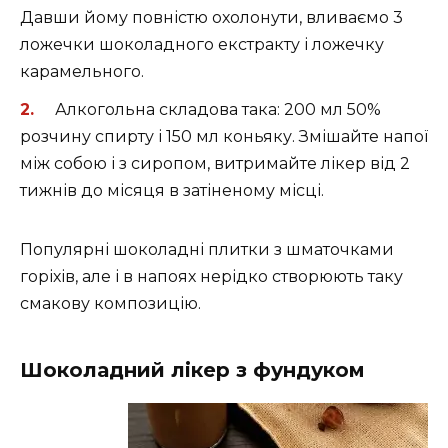
Давши йому повністю охолонути, вливаємо 3
ложечки шоколадного екстракту і ложечку
карамельного.
Алкогольна складова така: 200 мл 50%
розчину спирту і 150 мл коньяку. Змішайте напої
між собою і з сиропом, витримайте лікер від 2
тижнів до місяця в затіненому місці.
Популярні шоколадні плитки з шматочками
горіхів, але і в напоях нерідко створюють таку
смакову композицію.
Шоколадний лікер з фундуком