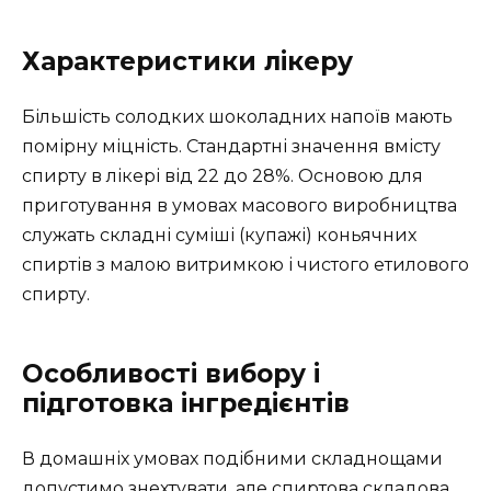
Характеристики лікеру
Більшість солодких шоколадних напоїв мають
помірну міцність. Стандартні значення вмісту
спирту в лікері від 22 до 28%. Основою для
приготування в умовах масового виробництва
служать складні суміші (купажі) коньячних
спиртів з малою витримкою і чистого етилового
спирту.
Особливості вибору і
підготовка інгредієнтів
В домашніх умовах подібними складнощами
допустимо знехтувати, але спиртова складова