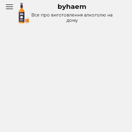
Перейти
byhaem
к
Все про виготовлення алкоголю на
содержанию
дому