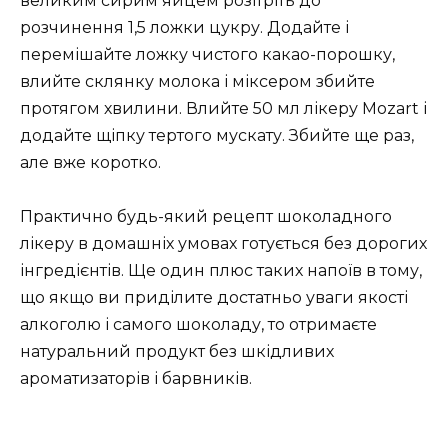
великим сирим яйцем розітріть до
розчинення 1,5 ложки цукру. Додайте і
перемішайте ложку чистого какао-порошку,
влийте склянку молока і міксером збийте
протягом хвилини. Влийте 50 мл лікеру Mozart і
додайте щіпку тертого мускату. Збийте ще раз,
але вже коротко.
Практично будь-який рецепт шоколадного
лікеру в домашніх умовах готується без дорогих
інгредієнтів. Ще один плюс таких напоїв в тому,
що якщо ви приділите достатньо уваги якості
алкоголю і самого шоколаду, то отримаєте
натуральний продукт без шкідливих
ароматизаторів і барвників.