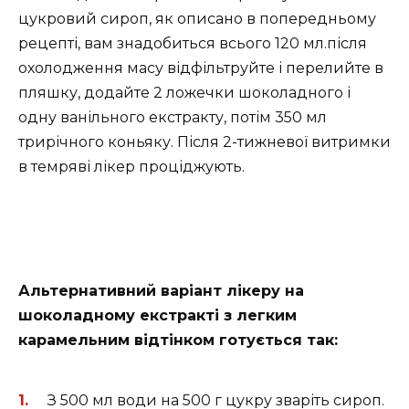
цукровий сироп, як описано в попередньому
рецепті, вам знадобиться всього 120 мл.після
охолодження масу відфільтруйте і перелийте в
пляшку, додайте 2 ложечки шоколадного і
одну ванільного екстракту, потім 350 мл
трирічного коньяку. Після 2-тижневої витримки
в темряві лікер проціджують.
Альтернативний варіант лікеру на
шоколадному екстракті з легким
карамельним відтінком готується так:
З 500 мл води на 500 г цукру зваріть сироп.