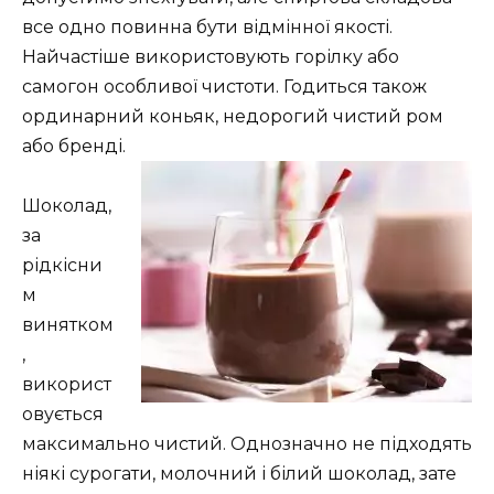
все одно повинна бути відмінної якості.
Найчастіше використовують горілку або
самогон особливої чистоти. Годиться також
ординарний коньяк, недорогий чистий ром
або бренді.
Шоколад,
за
рідкісни
м
винятком
,
використ
овується
максимально чистий. Однозначно не підходять
ніякі сурогати, молочний і білий шоколад, зате