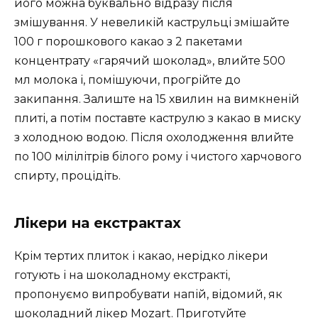
його можна буквально відразу після
змішування. У невеликій каструльці змішайте
100 г порошкового какао з 2 пакетами
концентрату «гарячий шоколад», влийте 500
мл молока і, помішуючи, прогрійте до
закипання. Залиште на 15 хвилин на вимкненій
плиті, а потім поставте каструлю з какао в миску
з холодною водою. Після охолодження влийте
по 100 мілілітрів білого рому і чистого харчового
спирту, процідіть.
Лікери на екстрактах
Крім тертих плиток і какао, нерідко лікери
готують і на шоколадному екстракті,
пропонуємо випробувати напій, відомий, як
шоколадний лікер Mozart. Приготуйте