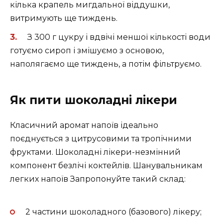
кілька крапель мигдальної віддушки,
витримують ще тиждень.
З 300 г цукру і вдвічі меншої кількості води
готуємо сироп і змішуємо з основою,
наполягаємо ще тиждень, а потім фільтруємо.
Як пити шоколадні лікери
Класичний аромат напоїв ідеально
поєднується з цитрусовими та тропічними
фруктами. Шоколадні лікери-незмінний
компонент безлічі коктейлів. Шанувальникам
легких напоїв Запропонуйте такий склад:
2 частини шоколадного (базового) лікеру;