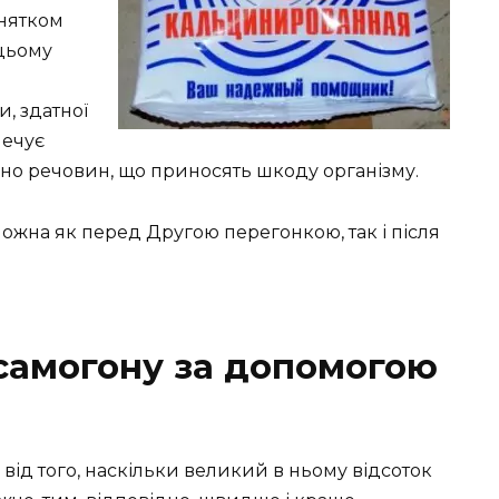
инятком
 цьому
, здатної
печує
чно речовин, що приносять шкоду організму.
ожна як перед Другою перегонкою, так і після
 самогону за допомогою
ід того, наскільки великий в ньому відсоток