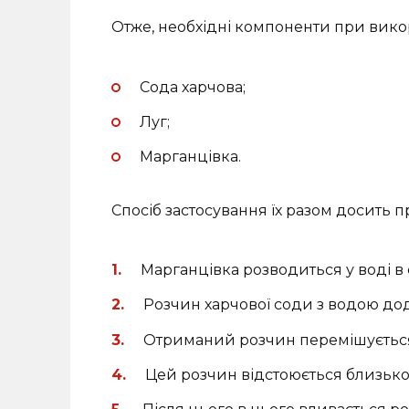
Отже, необхідні компоненти при викор
Сода харчова;
Луг;
Марганцівка.
Спосіб застосування їх разом досить 
Марганцівка розводиться у воді в с
Розчин харчової соди з водою дода
Отриманий розчин перемішується, 
Цей розчин відстоюється близько