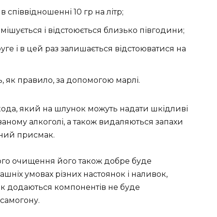
 співвідношенні 10 гр на літр;
ішується і відстоюється близько півгодини;
ге і в цей раз залишається відстоюватися на
 як правило, за допомогою марлі.
ода, який на шлунок можуть надати шкідливі
ваному алкоголі, а також видаляються запахи
ний присмак.
кого очищення його також добре буде
шніх умовах різних настоянок і наливок,
ак додаються компонентів не буде
самогону.