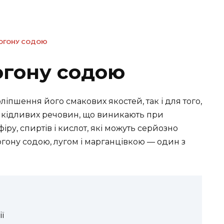
ОГОНУ СОДОЮ
гону содою
іпшення його смакових якостей, так і для того,
 шкідливих речовин, що виникають при
іру, спиртів і кислот, які можуть серйозно
гону содою, лугом і марганцівкою — один з
ї