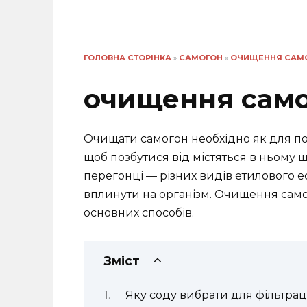
ГОЛОВНА СТОРІНКА
»
САМОГОН
»
ОЧИЩЕННЯ САМ
очищення само
Очищати самогон необхідно як для пол
щоб позбутися від містяться в ньому
перегонці — різних видів етилового еф
вплинути на організм. Очищення само
основних способів.
Зміст
Яку соду вибрати для фільтраці