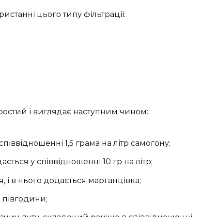
истанні цього типу фільтрації:
простий і виглядає наступним чином:
піввідношенні 1,5 грама на літр самогону;
ється у співвідношенні 10 гр на літр;
і в нього додається марганцівка;
 півгодини;