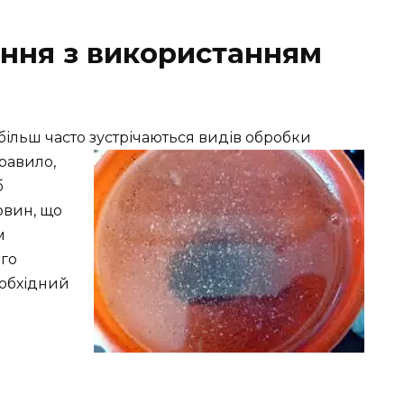
ння з використанням
більш часто зустрічаються видів обробки
равило,
б
овин, що
м
ого
еобхідний