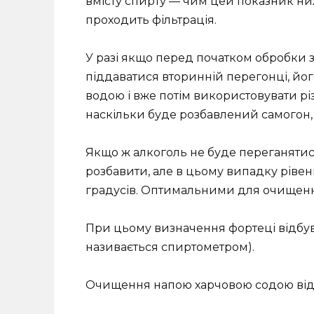
вмісту спирту — чим цей показник ни
проходить фільтрація.
У разі якщо перед початком обробки з
піддаватися вторинній перегонці, й
водою і вже потім використовувати рі
наскільки буде розбавлений самогон,
Якщо ж алкоголь не буде переганятися
розбавити, але в цьому випадку ріве
градусів. Оптимальними для очищенн
При цьому визначення фортеці відбув
називається спиртометром).
Очищення напою харчовою содою від