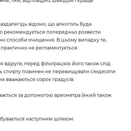
жче, тим, відповідно, швидше і краще
аздалегідь відомо, що алкоголь буде
ого рекомендується попередньо розвести
зні способи очищення. В цьому випадку те,
 практично не регламентується.
 вдруге, перед фільтрацією його також слід
нь спирту повинен не перевищувати сімдесяти
я вважаються сорок градусів.
ається за допомогою ареометра (який також
бувається наступним шляхом: