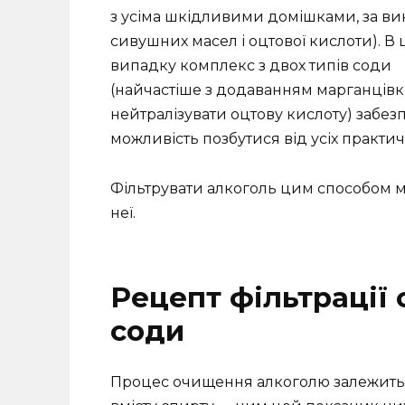
з усіма шкідливими домішками, за в
сивушних масел і оцтової кислоти). В
випадку комплекс з двох типів соди
(найчастіше з додаванням марганцівки
нейтралізувати оцтову кислоту) забез
можливість позбутися від усіх практи
Фільтрувати алкоголь цим способом м
неї.
Рецепт фільтрації
соди
Процес очищення алкоголю залежить в