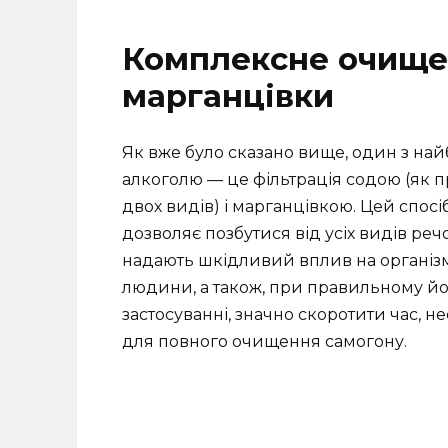
Комплексне очище
марганцівки
Як вже було сказано вище, один з най
алкоголю — це
фільтрація содою (як п
двох видів) і марганцівкою. Цей спосі
дозволяє позбутися від усіх видів реч
надають шкідливий вплив на організ
людини, а також, при правильному й
застосуванні, значно скоротити час, н
для повного очищення самогону.