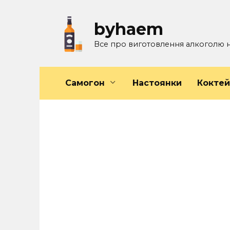
Перейти
к
byhaem
содержанию
Все про виготовлення алкоголю 
Самогон
Настоянки
Кокте