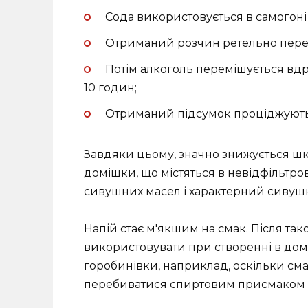
Сода використовується в самогоні в
Отриманий розчин ретельно перем
Потім алкоголь перемішується вдру
10 годин;
Отриманий підсумок проціджують,
Завдяки цьому, значно знижується шк
домішки, що містяться в невідфільтро
сивушних масел і характерний сивуш
Напій стає м'якшим на смак. Після та
використовувати при створенні в дома
горобинівки, наприклад, оскільки см
перебиватися спиртовим присмаком 