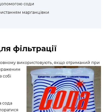
 допомогою соди
истанням марганцівки
ля фільтрації
новному використовують, якщо отриманий при
ираженим
в собі
а сода
впоратися