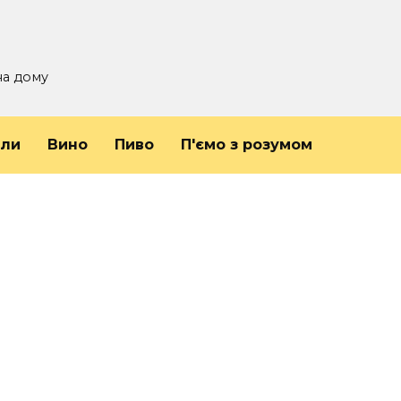
на дому
йли
Вино
Пиво
П'ємо з розумом