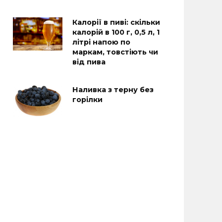
Калорії в пиві: скільки
калорій в 100 г, 0,5 л, 1
літрі напою по
маркам, товстіють чи
від пива
Наливка з терну без
горілки