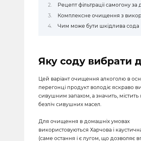
Рецепт фільтрації самогону за
Комплексне очищення з викор
Чим може бути шкідлива сода
Яку соду вибрати д
Цей варіант очищення алкоголю в ос
перегонці продукт володіє
яскраво в
сивушним запахом, а значить, містить 
безліч сивушних масел.
Для очищення в домашніх умовах
використовуються Харчова і каустичн
(саме остання і є лугом, що дозволяє 