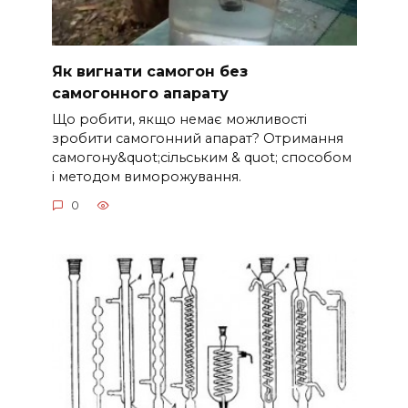
Як вигнати самогон без
самогонного апарату
Що робити, якщо немає можливості
зробити самогонний апарат? Отримання
самогону&quot;сільським & quot; способом
і методом виморожування.
0