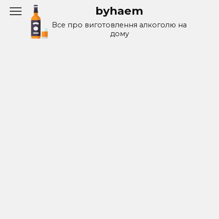
Перейти
byhaem
к
Все про виготовлення алкоголю на
содержанию
дому