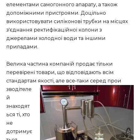
елементами самогонного апарату, а також
допоміжними пристроями. Доцільно
використовувати силіконові трубки на місцях
з'єднання ректифікаційної колони з
джерелами холодної води та іншими
приладами.
Велика частина компаній продає тільки
перевірені товари, що відповідають всім
стандартам якості, але все-таки серед прои
зводітеле
й
знаходят
ься ті, хто
не
дотримує
ться