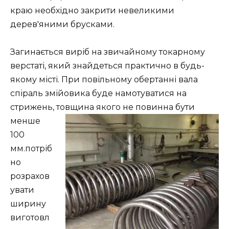
краю необхідно закрити невеликими
дерев'яними брусками.
Загинається виріб на звичайному токарному
верстаті, який знайдеться практично в будь-
якому місті. При повільному обертанні вала
спіраль змійовика буде намотуватися на
стрижень, товщина
якого не повинна бути
менше
100
мм.потріб
но
розрахов
увати
ширину
виготовл