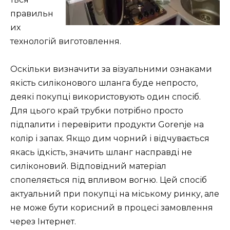
правильн
их
технологій виготовлення.
Оскільки визначити за візуальними ознаками
якість силіконового шланга буде непросто,
деякі покупці використовують один спосіб.
Для цього край трубки потрібно просто
підпалити і перевірити продукти Gorenje на
колір і запах. Якщо дим чорний і відчувається
якась їдкість, значить шланг насправді не
силіконовий. Відповідний матеріал
спопеляється під впливом вогню. Цей спосіб
актуальний при покупці на міському ринку, але
не може бути корисний в процесі замовлення
через Інтернет.