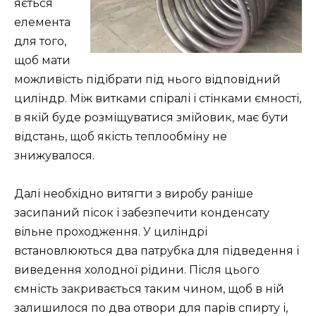
яється
елемента
для того,
щоб мати
можливість підібрати під нього відповідний
циліндр. Між витками спіралі і стінками ємності,
в якій буде розміщуватися змійовик, має бути
відстань, щоб якість теплообміну не
знижувалося.
Далі необхідно витягти з виробу раніше
засипаний пісок і забезпечити конденсату
вільне проходження. У циліндрі
встановлюються два патрубка для підведення і
виведення холодної рідини. Після цього
ємність закривається таким чином, щоб в ній
залишилося по два отвори для парів спирту і,