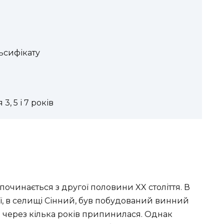
ьсифікату
, 5 і 7 років
починається з другої половини XX століття. В
аї, в селищі Сінний, був побудований винний
 і через кілька років припинилася. Однак