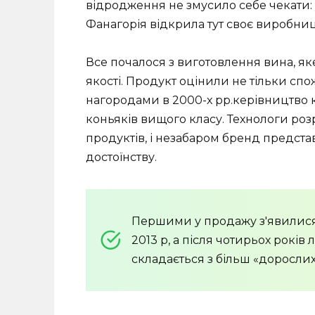
відродження не змусило себе чекати: 
Фанагорія відкрила тут своє виробниц
Все почалося з виготовлення вина, я
якості. Продукт оцінили не тільки сп
нагородами в 2000-х рр.керівництво
коньяків вищого класу. Технологи ро
продуктів, і незабаром бренд представ
достоїнству.
Першими у продажу з'явилися 3-,
2013 р, а після чотирьох років
складається з більш «дорослих