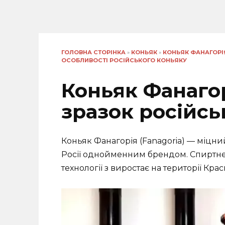
ГОЛОВНА СТОРІНКА
»
КОНЬЯК
»
КОНЬЯК ФАНАГОРІЯ
ОСОБЛИВОСТІ РОСІЙСЬКОГО КОНЬЯКУ
Коньяк Фанагорі
зразок російсь
Коньяк Фанагорія (Fanagoria) — міцн
Росії однойменним брендом. Спиртне
технології з виростає на території Кр