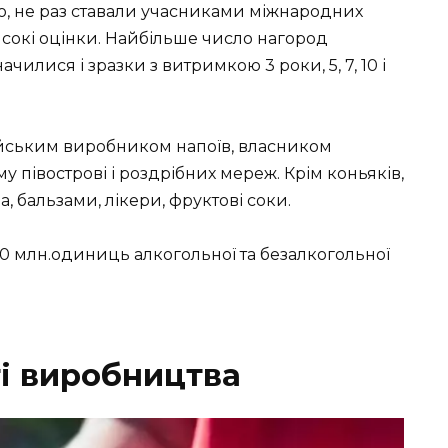
, не раз ставали учасниками міжнародних
исокі оцінки. Найбільше число нагород
чилися і зразки з витримкою 3 роки, 5, 7, 10 і
ійським виробником напоїв, власником
 півострові і роздрібних мереж. Крім коньяків,
, бальзами, лікери, фруктові соки.
0 млн.одиниць алкогольної та безалкогольної
ті виробництва