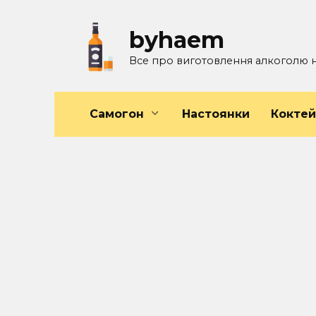
Перейти
к
byhaem
содержанию
Все про виготовлення алкоголю 
Самогон
Настоянки
Кокте