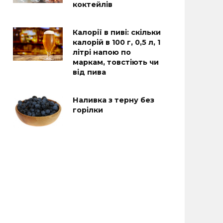
коктейлів
Калорії в пиві: скільки
калорій в 100 г, 0,5 л, 1
літрі напою по
маркам, товстіють чи
від пива
Наливка з терну без
горілки