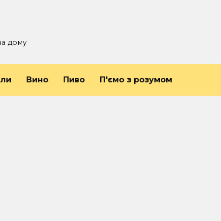
на дому
йли
Вино
Пиво
П'ємо з розумом