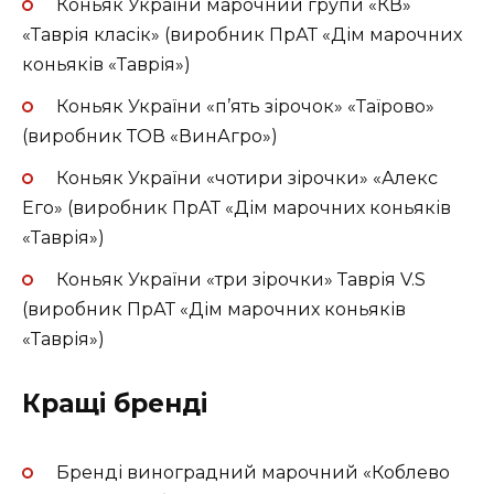
Коньяк України марочний групи «КВ»
«Таврія класік» (виробник ПрАТ «Дім марочних
коньяків «Таврія»)
Коньяк України «п’ять зірочок» «Таїрово»
(виробник ТОВ «ВинАгро»)
Коньяк України «чотири зірочки» «Алекс
Его» (виробник ПрАТ «Дім марочних коньяків
«Таврія»)
Коньяк України «три зірочки» Таврія V.S
(виробник ПрАТ «Дім марочних коньяків
«Таврія»)
Кращі бренді
Бренді виноградний марочний «Коблево