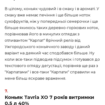
В цілому, коньяк чудовий і в смаку і в ароматі. У
смаку вже немає печіння і ще більше ноток
сухофруктів, ніж у попередньої семерочки і ще
більше якихось таких деревно-горіхових ноток,
порівнював його в минулих оглядах з
отливантом "Карпат" 8річний реліз від
Ужгородського коньячного заводу і даний
варіант на деякий час сподобався більше. Ну
коли все-таки підводив підсумок і готувався до
текстового огляду дегустації, порівняв ще раз з
"Карпатами" і все-таки "Карпати" справили на
мене більш яскраве враження.
Коньяк Tavria XO 7 років витримки
0.5 л 40%