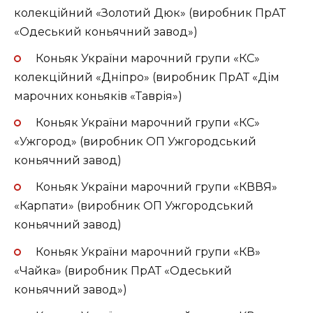
колекційний «Золотий Дюк» (виробник ПрАТ
e
«Одеський коньячний завод»)
n
Коньяк України марочний групи «КС»
колекційний «Дніпро» (виробник ПрАТ «Дім
марочних коньяків «Таврія»)
Коньяк України марочний групи «КС»
«Ужгород» (виробник ОП Ужгородський
коньячний завод)
Коньяк України марочний групи «КВВЯ»
«Карпати» (виробник ОП Ужгородський
коньячний завод)
Коньяк України марочний групи «КВ»
«Чайка» (виробник ПрАТ «Одеський
коньячний завод»)