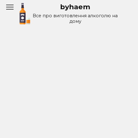
Перейти
byhaem
к
Все про виготовлення алкоголю на
содержанию
дому