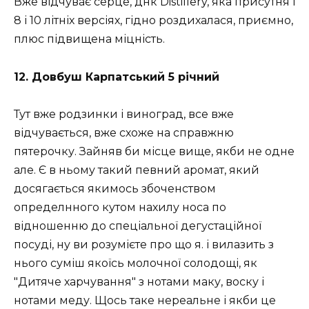
Вже відчуває серце, днк Distillery, яка присутня і
8 і 10 літніх версіях, гідно роздихалася, приємно,
плюс підвищена міцність.
12. Довбуш Карпатський 5 річний
Тут вже родзинки і виноград, все вже
відчувається, вже схоже на справжню
пятерочку. Зайняв би місце вище, якби не одне
але. Є в ньому такий певний аромат, який
досягається якимось збоченством
определнного кутом нахилу носа по
відношенню до спеціальної дегустаційної
посуді, ну ви розумієте про що я. і вилазить з
нього суміш якоїсь молочної солодощі, як
"Дитяче харчування" з нотами маку, воску і
нотами меду. Щось таке нереальне і якби це