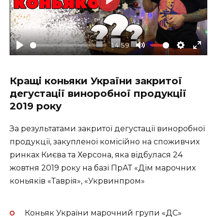
P
l
a
14:59
y
P
M
S
E
l
u
e
n
Кращі коньяки України закритої
a
t
t
t
дегустації виноробної продукції
y
e
t
e
2019 року
i
r
n
f
За результатами закритої дегустації виноробної
g
u
продукції, закупленої комісійно на споживчих
s
l
ринках Києва та Херсона, яка відбулася 24
l
жовтня 2019 року на базі ПрАТ «Дім марочних
s
коньяків «Таврія», «Укрвинпром»
c
r
Коньяк України марочний групи «ДС»
e