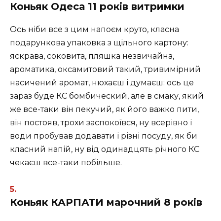
Коньяк Одеса 11 років витримки
Ось ніби все з цим напоєм круто, класна
подарункова упаковка з щільного картону:
яскрава, соковита, пляшка незвичайна,
ароматика, оксамитовий такий, тривимірний
насичений аромат, нюхаєш і думаєш: ось це
зараз буде КС бомбический, але в смаку, який
же все-таки він пекучий, як його важко пити,
він постояв, трохи заспокоївся, ну всерівно і
води пробував додавати і різні посуду, як би
класний напій, ну від одинадцять річного КС
чекаєш все-таки побільше.
Коньяк КАРПАТИ марочний 8 років