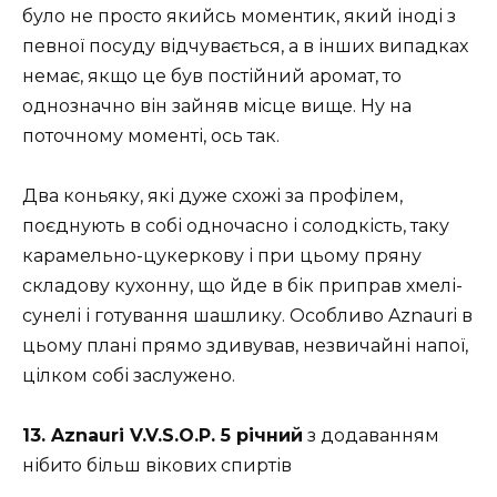
було не просто якийсь моментик, який іноді з
певної посуду відчувається, а в інших випадках
немає, якщо це був постійний аромат, то
однозначно він зайняв місце вище. Ну на
поточному моменті, ось так.
Два коньяку, які дуже схожі за профілем,
поєднують в собі одночасно і солодкість, таку
карамельно-цукеркову і при цьому пряну
складову кухонну, що йде в бік приправ хмелі-
сунелі і готування шашлику. Особливо Aznauri в
цьому плані прямо здивував, незвичайні напої,
цілком собі заслужено.
13. Aznauri V.V.S.O.P. 5 річний
з додаванням
нібито більш вікових спиртів