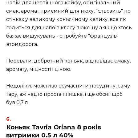
напій для неспішного кайфу, оригінальний
смак, аромат приємний для нюху, "сльозить" по
стінках у великому коньячному келиху, все як
годиться для напоїв класу люкс. ну а якщо хтось
бажає вишукувань - спробуйте "французів"
втридорога.
Переваги: добротний коньяк, відповідає смаку,
аромату, міцності і ціною.
Недоліки: можливо осучаснити посудину, саму
тару, аж надто проста пляшка, і ще обсяг щоб
був 0,7 л
Коньяк Tavria Oriana 8 років
витримки 0.5 л 40%