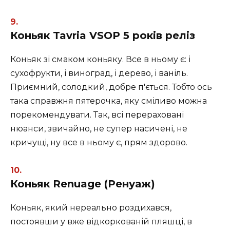
Коньяк Tavria VSOP 5 років реліз
Коньяк зі смаком коньяку. Все в ньому є: і
сухофрукти, і виноград, і дерево, і ваніль.
Приємний, солодкий, добре п'ється. Тобто ось
така справжня пятерочка, яку сміливо можна
порекомендувати. Так, всі перераховані
нюанси, звичайно, не супер насичені, не
кричущі, ну все в ньому є, прям здорово.
Коньяк Renuage (Ренуаж)
Коньяк, який нереально роздихався,
постоявши у вже відкоркованій пляшці, в