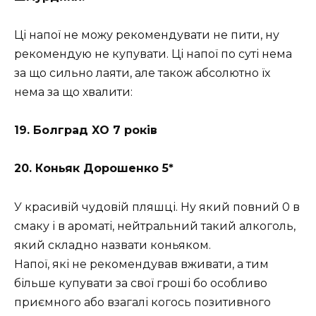
Ці напої не можу рекомендувати не пити, ну
рекомендую не купувати. Ці напої по суті нема
за що сильно лаяти, але також абсолютно їх
нема за що хвалити:
19. Болград XO 7 років
20. Коньяк Дорошенко 5*
У красивій чудовій пляшці. Ну який повний 0 в
смаку і в ароматі, нейтральний такий алкоголь,
який складно назвати коньяком.
Напої, які не рекомендував вживати, а тим
більше купувати за свої гроші бо особливо
приємного або взагалі когось позитивного