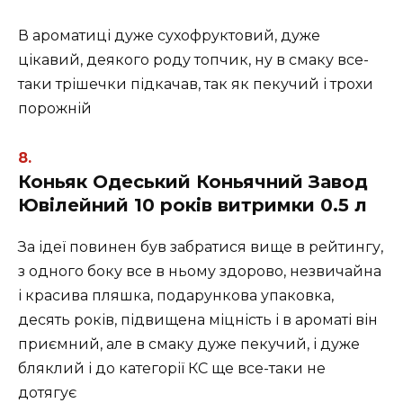
В ароматиці дуже сухофруктовий, дуже
цікавий, деякого роду топчик, ну в смаку все-
таки трішечки підкачав, так як пекучий і трохи
порожній
Коньяк Одеський Коньячний Завод
Ювілейний 10 років витримки 0.5 л
За ідеї повинен був забратися вище в рейтингу,
з одного боку все в ньому здорово, незвичайна
і красива пляшка, подарункова упаковка,
десять років, підвищена міцність і в ароматі він
приємний, але в смаку дуже пекучий, і дуже
бляклий і до категорії КС ще все-таки не
дотягує