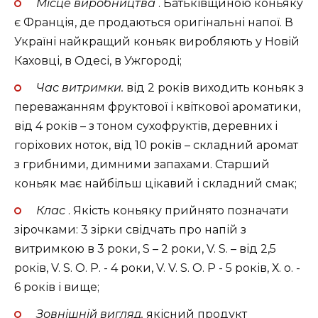
Місце виробництва
. Батьківщиною коньяку
є Франція, де продаються оригінальні напої. В
Україні найкращий коньяк виробляють у Новій
Каховці, в Одесі, в Ужгороді;
Час витримки.
від 2 років виходить коньяк з
переважанням фруктової і квіткової ароматики,
від 4 років – з тоном сухофруктів, деревних і
горіхових ноток, від 10 років – складний аромат
з грибними, димними запахами. Старший
коньяк має найбільш цікавий і складний смак;
Клас
. Якість коньяку прийнято позначати
зірочками: 3 зірки свідчать про напій з
витримкою в 3 роки, S – 2 роки, V. S. – від 2,5
років, V. S. O. P. - 4 роки, V. V. S. O. P - 5 років, Х. о. -
6 років і вище;
Зовнішній вигляд.
якісний продукт