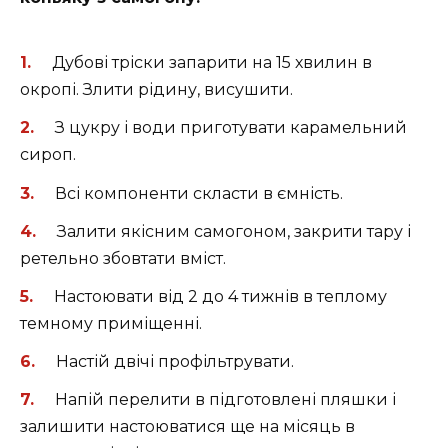
Дубові тріски запарити на 15 хвилин в
окропі. Злити рідину, висушити.
З цукру і води приготувати карамельний
сироп.
Всі компоненти скласти в ємність.
Залити якісним самогоном, закрити тару і
ретельно збовтати вміст.
Настоювати від 2 до 4 тижнів в теплому
темному приміщенні.
Настій двічі профільтрувати.
Напій перелити в підготовлені пляшки і
залишити настоюватися ще на місяць в