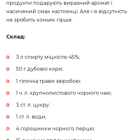
продукти подарують виразний аромат і
насичений смак настоянці. Але і їх відсутність
не зробить коньяк гірше.
Склад:
3 л спирту міцністю 45%;
50 г дубової кори;
1 гілочка трави звіробою;
1 ч. л. крупнолистового чорного чаю;
3 ст. л. цукру;
1 ст. л. води;
4 горошинки чорного перцю;