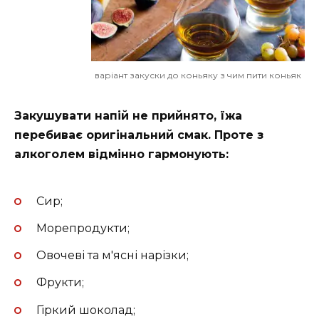
варіант закуски до коньяку з чим пити коньяк
Закушувати напій не прийнято, їжа
перебиває оригінальний смак. Проте з
алкоголем відмінно гармонують:
Сир;
Морепродукти;
Овочеві та м'ясні нарізки;
Фрукти;
Гіркий шоколад;