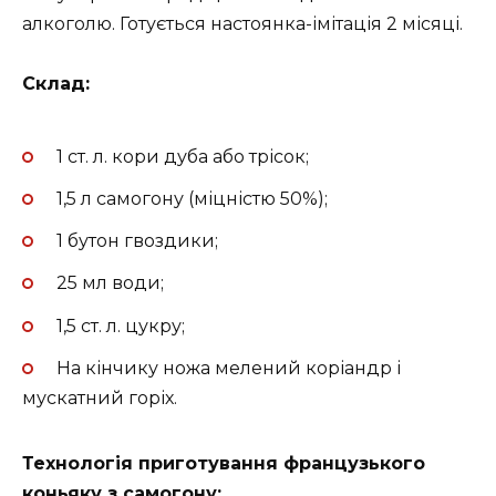
алкоголю. Готується настоянка-імітація 2 місяці.
Склад:
1 ст. л. кори дуба або трісок;
1,5 л самогону (міцністю 50%);
1 бутон гвоздики;
25 мл води;
1,5 ст. л. цукру;
На кінчику ножа мелений коріандр і
мускатний горіх.
Технологія приготування французького
коньяку з самогону: