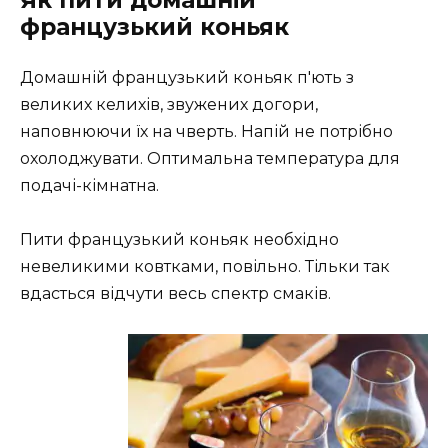
французький коньяк
Домашній французький коньяк п'ють з
великих келихів, звужених догори,
наповнюючи їх на чверть. Напій не потрібно
охолоджувати. Оптимальна температура для
подачі-кімнатна.
Пити французький коньяк необхідно
невеликими ковтками, повільно. Тільки так
вдасться відчути весь спектр смаків.