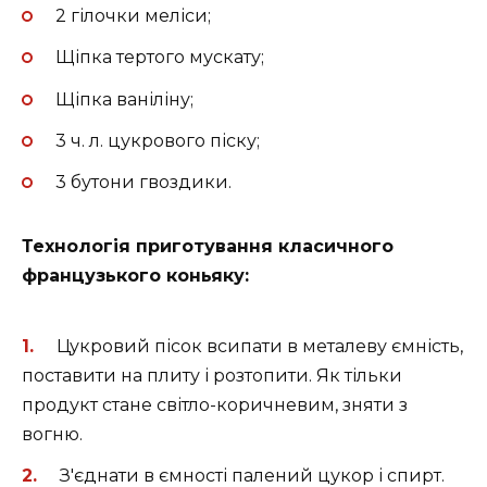
2 гілочки меліси;
Щіпка тертого мускату;
Щіпка ваніліну;
3 ч. л. цукрового піску;
3 бутони гвоздики.
Технологія приготування класичного
французького коньяку:
Цукровий пісок всипати в металеву ємність,
поставити на плиту і розтопити. Як тільки
продукт стане світло-коричневим, зняти з
вогню.
З'єднати в ємності палений цукор і спирт.