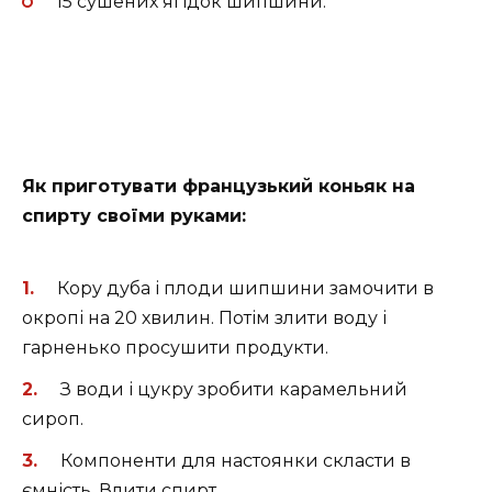
15 сушених ягідок шипшини.
Як приготувати французький коньяк на
спирту своїми руками:
Кору дуба і плоди шипшини замочити в
окропі на 20 хвилин. Потім злити воду і
гарненько просушити продукти.
З води і цукру зробити карамельний
сироп.
Компоненти для настоянки скласти в
ємність. Влити спирт.