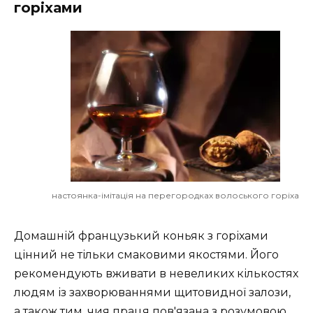
горіхами
настоянка-імітація на перегородках волоського горіха
Домашній французький коньяк з горіхами
цінний не тільки смаковими якостями. Його
рекомендують вживати в невеликих кількостях
людям із захворюваннями щитовидної залози,
а також тим, чия праця пов'язана з розумовою