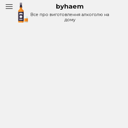
Перейти
byhaem
к
Все про виготовлення алкоголю на
содержанию
дому