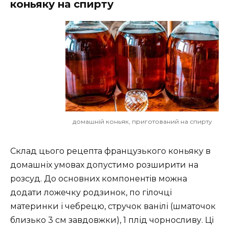
коньяку на спирту
домашній коньяк, приготований на спирту
Склад цього рецепта французького коньяку в
домашніх умовах допустимо розширити на
розсуд. До основних компонентів можна
додати ложечку родзинок, по гілочці
материнки і чебрецю, стручок ванілі (шматочок
близько 3 см завдовжки), 1 плід чорносливу. Ці