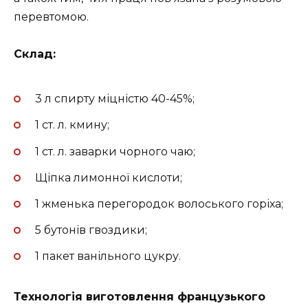
перевтомою.
Склад:
3 л спирту міцністю 40-45%;
1 ст. л. кмину;
1 ст. л. заварки чорного чаю;
Щіпка лимонної кислоти;
1 жменька перегородок волоського горіха;
5 бутонів гвоздики;
1 пакет ванільного цукру.
Технологія виготовлення французького