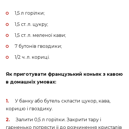
1,5 л горілки;
1,5 ст. л. цукру;
1,5 ст. л. меленої кави;
7 бутонів гвоздики;
1/2 ч. л. кориці.
Як приготувати французький коньяк з кавою
в домашніх умовах:
У банку або бутель скласти цукор, кава,
корицю і гвоздику.
Залити 0,5 л горілки. Закрити тару і
гарненько потрясти її до розчинення кристалів