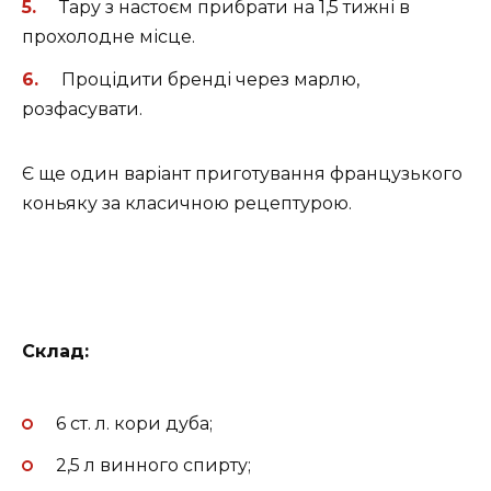
Тару з настоєм прибрати на 1,5 тижні в
прохолодне місце.
Процідити бренді через марлю,
розфасувати.
Є ще один варіант приготування французького
коньяку за класичною рецептурою.
Склад:
6 ст. л. кори дуба;
2,5 л винного спирту;