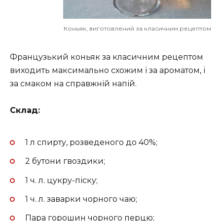
Коньяк, виготовлений за класичним рецептом
Французький коньяк за класичним рецептом
виходить максимально схожим і за ароматом, і
за смаком на справжній напій.
Склад:
1 л спирту, розведеного до 40%;
2 бутони гвоздики;
1 ч. л. цукру-піску;
1 ч. л. заварки чорного чаю;
Пара горошин чорного перцю;