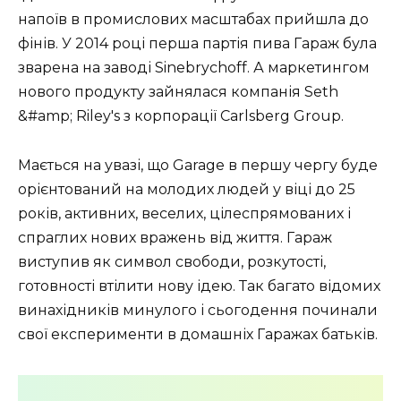
напоїв в промислових масштабах прийшла до
фінів. У 2014 році перша партія пива Гараж була
зварена на заводі Sinebrychoff. А маркетингом
нового продукту зайнялася компанія Seth
&#amp; Riley's з корпорації Carlsberg Group.
Мається на увазі, що Garage в першу чергу буде
орієнтований на молодих людей у віці до 25
років, активних, веселих, цілеспрямованих і
спраглих нових вражень від життя. Гараж
виступив як символ свободи, розкутості,
готовності втілити нову ідею. Так багато відомих
винахідників минулого і сьогодення починали
свої експерименти в домашніх Гаражах батьків.