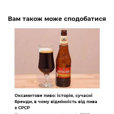
l
u
e
n
a
t
t
t
y
e
t
e
Вам також може сподобатися
i
r
n
f
g
u
s
l
l
s
c
r
e
e
n
Оксамитове пиво: історія, сучасні
бренди, в чому відмінність від пива
з СРСР