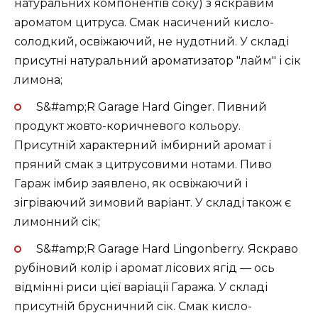
натуральних компонентів соку) з яскравим
ароматом цитруса. Смак насичений кисло-
солодкий, освіжаючий, не нудотний. У складі
присутні натуральний ароматизатор "лайм" і сік
лимона;
S&#amp;R Garage Hard Ginger. Пивний
продукт жовто-коричневого кольору.
Присутній характерний імбирний аромат і
пряний смак з цитрусовими нотами. Пиво
Гараж імбир заявлено, як освіжаючий і
зігріваючий зимовий варіант. У складі також є
лимонний сік;
S&#amp;R Garage Hard Lingonberry. Яскраво
рубіновий колір і аромат лісових ягід — ось
відмінні риси цієї варіації Гаража. У складі
присутній брусничний сік. Смак кисло-