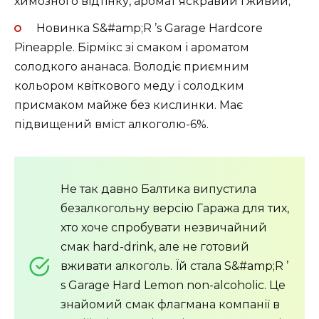
химозного відтінку, аромат яскравий і живий;
Новинка S&#amp;R ’s Garage Hardcore
Pineapple. Бірмікс зі смаком і ароматом
солодкого ананаса. Володіє приємним
кольором квіткового меду і солодким
присмаком майже без кислинки. Має
підвищений вміст алкоголю-6%.
Не так давно Балтика випустила
безалкогольну версію Гаража для тих,
хто хоче спробувати незвичайний
смак hard-drink, але не готовий
вживати алкоголь. Їй стала S&#amp;R ’
s Garage Hard Lemon non-alcoholic. Це
знайомий смак флагмана компанії в