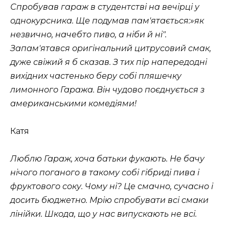
Спробував гараж в студентстві на вечірці у
однокурсника. Ще подумав пам'ятається:»як
незвично, начебто пиво, а ніби й ні".
Запам'ятався оригінальний цитрусовий смак,
дуже свіжий я б сказав. З тих пір напередодні
вихідних частенько беру собі пляшечку
лимонного Гаража. Він чудово поєднується з
американськими комедіями!
Катя
Люблю Гараж, хоча батьки фукають. Не бачу
нічого поганого в такому собі гібриді пива і
фруктового соку. Чому ні? Це смачно, сучасно і
досить бюджетно. Мрію спробувати всі смаки
лінійки. Шкода, що у нас випускають не всі.