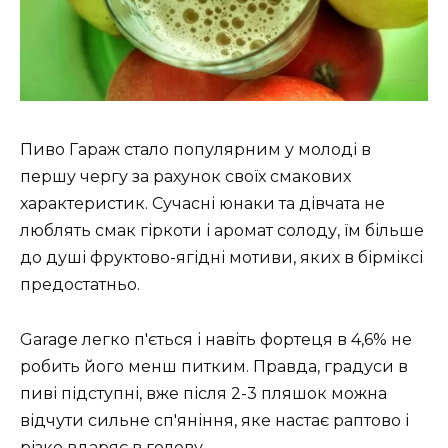
Пиво Гараж стало популярним у молоді в
першу чергу за рахунок своїх смакових
характеристик. Сучасні юнаки та дівчата не
люблять смак гіркоти і аромат солоду, їм більше
до душі фруктово-ягідні мотиви, яких в бірміксі
предостатньо.
Garage легко п'ється і навіть фортеця в 4,6% не
робить його менш питким. Правда, градуси в
пиві підступні, вже після 2-3 пляшок можна
відчути сильне сп'яніння, яке настає раптово і
різко вдаряє в голову.