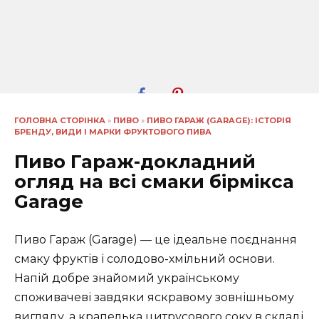
ГОЛОВНА СТОРІНКА
»
ПИВО
»
ПИВО ГАРАЖ (GARAGE): ІСТОРІЯ
БРЕНДУ, ВИДИ І МАРКИ ФРУКТОВОГО ПИВА
Пиво Гараж-докладний
огляд на всі смаки бірмікса
Garage
Пиво Гараж (Garage) — це ідеальне поєднання
смаку фруктів і солодово-хмільний основи.
Напій добре знайомий українському
споживачеві завдяки яскравому зовнішньому
вигляду, а крапелька цитрусового соку в складі