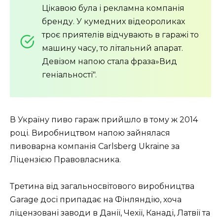
Цікавою була і рекламна компанія
бренду. У кумедних відеороликах
троє приятелів відчувають в гаражі то
машину часу, то літальний апарат.
Девізом напою стала фраза»Вид
геніальності".
В Україну пиво гараж прийшло в тому ж 2014
році. Виробництвом напою зайнялася
пивоварна компанія Carlsberg Ukraine за
Ліцензією Правовласника.
Третина від загальносвітового виробництва
Garage досі припадає на Фінляндію, хоча
ліцензовані заводи в Данії, Чехії, Канаді, Латвії та