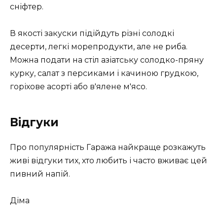
сніфтер.
В якості закуски підійдуть різні солодкі
десерти, легкі морепродукти, але не риба.
Можна подати на стіл азіатську солодко-пряну
курку, салат з персиками і качиною грудкою,
горіхове асорті або в'ялене м'ясо.
Відгуки
Про популярність Гаража найкраще розкажуть
живі відгуки тих, хто любить і часто вживає цей
пивний напій.
Діма