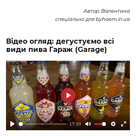
Автор: Валентина
спеціально для byhaem.in.ua
Відео огляд: дегустуємо всі
види пива Гараж (Garage)
P
l
a
17:39
y
P
M
S
E