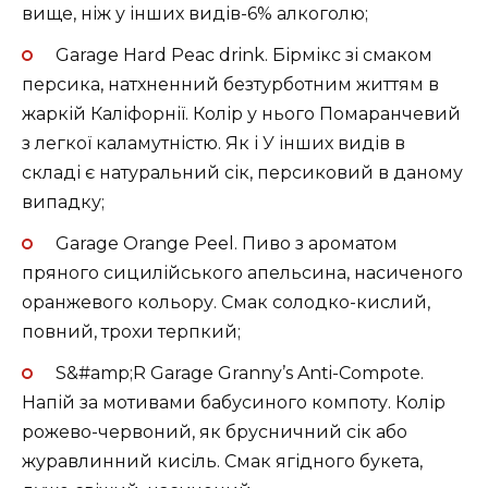
вище, ніж у інших видів-6% алкоголю;
Garage Hard Реасһ drink. Бірмікс зі смаком
персика, натхненний безтурботним життям в
жаркій Каліфорнії. Колір у нього Помаранчевий
з легкої каламутністю. Як і У інших видів в
складі є натуральний сік, персиковий в даному
випадку;
Garage Orange Peel. Пиво з ароматом
пряного сицилійського апельсина, насиченого
оранжевого кольору. Смак солодко-кислий,
повний, трохи терпкий;
S&#amp;R Garage Granny’s Anti-Compote.
Напій за мотивами бабусиного компоту. Колір
рожево-червоний, як брусничний сік або
журавлинний кисіль. Смак ягідного букета,