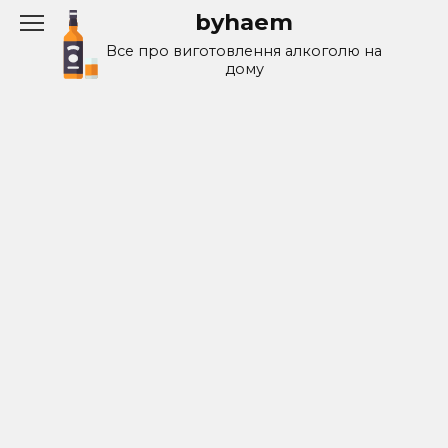
Перейти
byhaem
к
Все про виготовлення алкоголю на
содержанию
дому