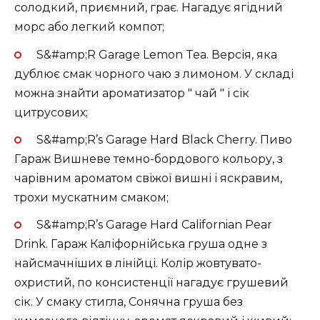
солодкий, приємний, грає. Нагадує ягідний
морс або легкий компот;
S&#amp;R Garage Lemon Tea. Версія, яка
дублює смак чорного чаю з лимоном. У складі
можна знайти ароматизатор " чай " і сік
цитрусових;
S&#amp;R’s Garage Hard Black Cherry. Пиво
Гараж Вишневе темно-бордового кольору, з
чарівним ароматом свіжої вишні і яскравим,
трохи мускатним смаком;
S&#amp;R’s Garage Hard Californian Pear
Drink. Гараж Каліфорнійська груша одне з
найсмачніших в лінійці. Колір жовтувато-
охристий, по консистенції нагадує грушевий
сік. У смаку стигла, Сонячна груша без