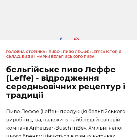
ГОЛОВНА СТОРІНКА
»
ПИВО
»
ПИВО ЛЕФФЕ (LEFFE): ІСТОРІЯ,
СКЛАД, ВИДИ І МАРКИ БЕЛЬГІЙСЬКОГО ПИВА
бельгійське пиво Леффе
(Leffe) - відродження
середньовічних рецептур і
традиції
Пиво Леффе (Leffe)– продукція бельгійського
виробництва, належить найбільшій світовій
компанії Anheuser-Busch InBev. Хмільні напої
цього бренду цінуються в різних куточках