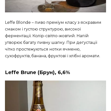
Leffe Blonde – пиво преміум класу з яскравим
смаком і густою структурою, високої
ферментації. Колір-світло-жовтий. Напій
утворює багату пивну шапку. При дегустації
чітко простежуються нотки ячменю,
сухофруктів, банана, фруктові і хлібні аромати.
Leffe Brune (Брун), 6,6%