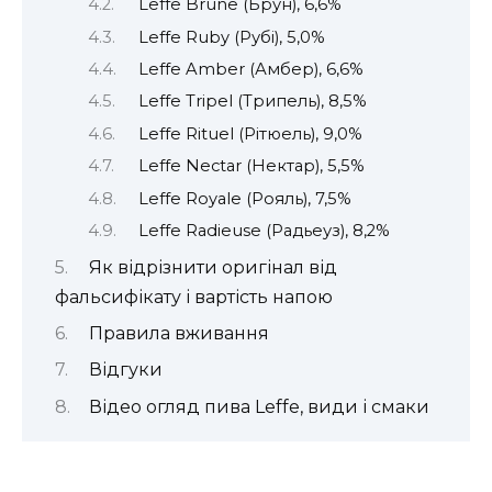
Leffe Brune (Брун), 6,6%
Leffe Ruby (Рубі), 5,0%
Leffe Amber (Амбер), 6,6%
Leffe Tripel (Трипель), 8,5%
Leffe Rituel (Рітюель), 9,0%
Leffe Nectar (Нектар), 5,5%
Leffe Royale (Рояль), 7,5%
Leffe Radieuse (Радьеуз), 8,2%
Як відрізнити оригінал від
фальсифікату і вартість напою
Правила вживання
Відгуки
Відео огляд пива Leffe, види і смаки