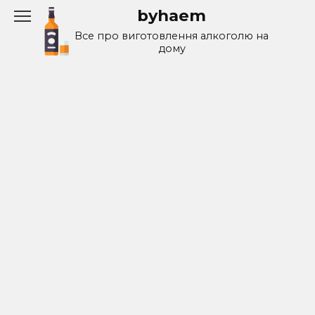
Перейти
byhaem
к
Все про виготовлення алкоголю на
содержанию
дому