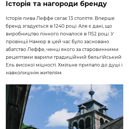
Історія та нагороди бренду
Історія пива Леффе сягає 13 століття. Вперше
бренд згадується в 1240 році. Але є дані, що
виробництво пінного почалося в 1152 році. У
провінції Намюр в цей час було засновано
абатство Леффе, ченці якого за старовинними
рецептами варили традиційний бельгійський
Ель високої міцності. Хмільне припало до душі і
навколишнім жителям.