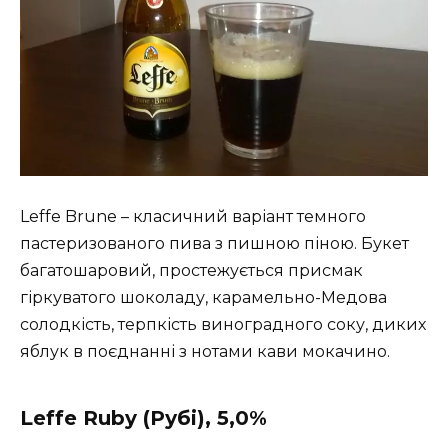
Leffe Brune – класичний варіант темного
пастеризованого пива з пишною піною. Букет
багатошаровий, простежується присмак
гіркуватого шоколаду, карамельно-Медова
солодкість, терпкість виноградного соку, диких
яблук в поєднанні з нотами кави мокачино.
Leffe Ruby (Рубі), 5,0%