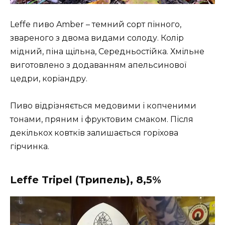
Leffe пиво Amber – темний сорт пінного,
звареного з двома видами солоду. Колір
мідний, піна щільна, Середньостійка. Хмільне
виготовлено з додаванням апельсинової
цедри, коріандру.
Пиво відрізняється медовими і копченими
тонами, пряним і фруктовим смаком. Після
декількох ковтків залишається горіхова
гірчинка.
Leffe Tripel (Трипель), 8,5%