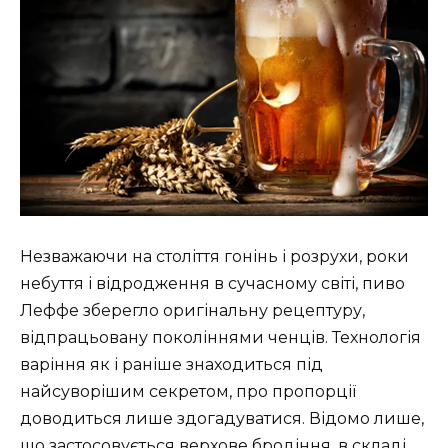
Незважаючи на століття гонінь і розрухи, роки
небуття і відродження в сучасному світі, пиво
Леффе зберегло оригінальну рецептуру,
відпрацьовану поколіннями ченців. Технологія
варіння як і раніше знаходиться під
найсуворішим секретом, про пропорції
доводиться лише здогадуватися. Відомо лише,
що застосовується верхове бродіння, в складі