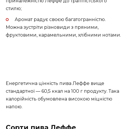
приналежністю Леффе до траппістського
стилю;
Аромат радує своєю багатогранністю.
Можна зустріти різновиди з пряними,
фруктовими, карамельними, хлібними нотами.
Енергетична цінність пива Леффе вище
стандартної — 60,5 ккал на 100 г продукту. Така
калорійність обумовлена високою міцністю
напою.
Сорти пива Леффе