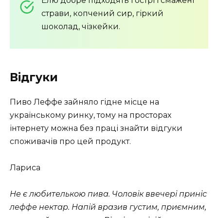
Елю добре підходять гострі і смажені
страви, копчений сир, гіркий
шоколад, чізкейки.
Відгуки
Пиво Леффе зайняло гідне місце на
українському ринку, тому на просторах
інтернету можна без праці знайти відгуки
споживачів про цей продукт.
Лариса
Не є любителькою пива. Чоловік ввечері приніс
леффе нектар. Напій вразив густим, приємним,