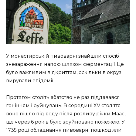
У монастирській пивоварні знайшли спосіб
знезараження напою шляхом ферментації. Це
було важливим відкриттям, оскільки в окрузі
вирували епідемії.
Протягом століть абатство не раз піддавався
гонінням і руйнувань. В середині XV століття
воно пішло під воду після розливу річки Маас,
ще через 6 років було зруйновано пожежею. У
1735 році обладнання пивоварні пошкодили