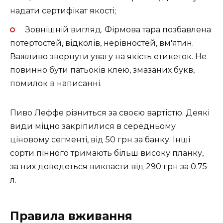
надати сертифікат якості;
Зовнішній вигляд. Фірмова тара позбавлена
потертостей, відколів, нерівностей, вм'ятин.
Важливо звернути увагу на якість етикеток. Не
повинно бути патьоків клею, змазаних букв,
помилок в написанні.
Пиво Леффе різниться за своєю вартістю. Деякі
види міцно закріпилися в середньому
ціновому сегменті, від 50 грн за банку. Інші
сорти пінного тримають більш високу планку,
за них доведеться викласти від 290 грн за 0.75
л.
Правила вживання