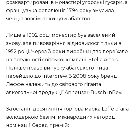
розквартировані в монастирі угорські гусари, а
французька революція 1794 року змусила
ченців зовсім покинути абатство.
Лише в 1902 році монастир був заселений
знову, але пивоваріння відновилося тільки в
1952 році. Через 3 роки виробництво переїхало
на потужності світської компанії Stella Artois.
Пізніше право випуску абатського пива
перейшло до Interbrew. З 2008 року бренд
Леффе належить до світового гіганта
алкогольної продукції Anheuser-Busch InBev.
За останні десятиліття торгова марка Leffe стала
володаркою безлічі міжнародних нагород і
номінації. Серед премій: