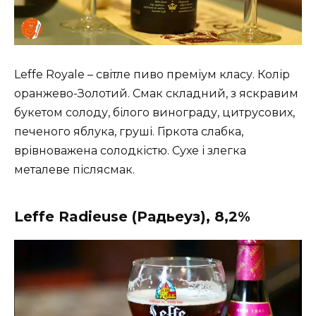
Leffe Royale – світле пиво преміум класу. Колір
оранжево-Золотий. Смак складний, з яскравим
букетом солоду, білого винограду, цитрусових,
печеного яблука, груші. Гіркота слабка,
врівноважена солодкістю. Сухе і злегка
металеве післясмак.
Leffe Radieuse (Радьеуз), 8,2%