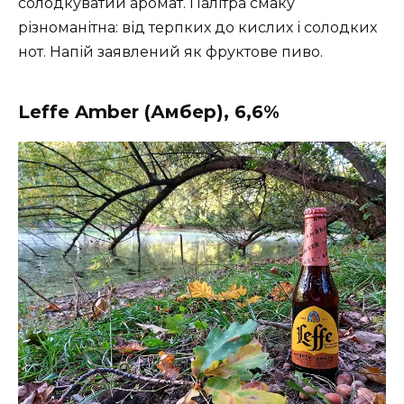
солодкуватий аромат. Палітра смаку
різноманітна: від терпких до кислих і солодких
нот. Напій заявлений як фруктове пиво.
Leffe Amber (Амбер), 6,6%