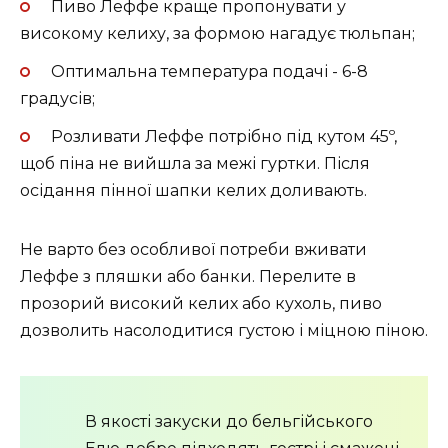
Пиво Леффе краще пропонувати у
високому келиху, за формою нагадує тюльпан;
Оптимальна температура подачі - 6-8
градусів;
Розливати Леффе потрібно під кутом 45º,
щоб піна не вийшла за межі гуртки. Після
осідання пінної шапки келих доливають.
Не варто без особливої потреби вживати
Леффе з пляшки або банки. Перелите в
прозорий високий келих або кухоль, пиво
дозволить насолодитися густою і міцною піною.
В якості закуски до бельгійського