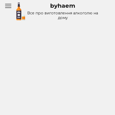
Перейти
byhaem
к
Все про виготовлення алкоголю на
содержанию
дому