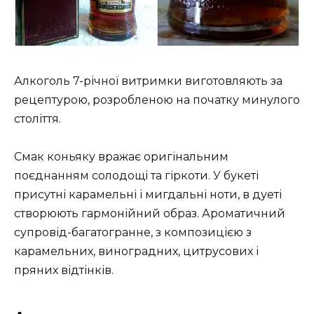
Алкоголь 7-річної витримки виготовляють за
рецептурою, розробленою на початку минулого
століття.
Смак коньяку вражає оригінальним
поєднанням солодощі та гіркоти. У букеті
присутні карамельні і мигдальні ноти, в дуеті
створюють гармонійний образ. Ароматичний
супровід-багатогранне, з композицією з
карамельних, виноградних, цитрусових і
пряних відтінків.