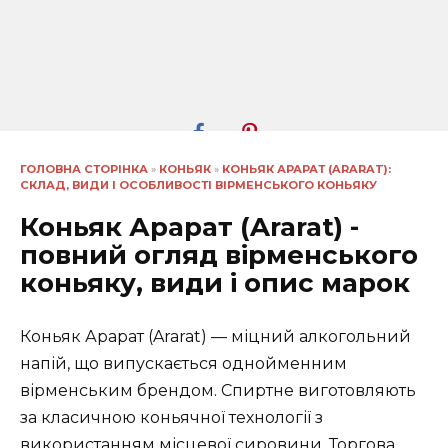
ГОЛОВНА СТОРІНКА
»
КОНЬЯК
»
КОНЬЯК АРАРАТ (ARARAT):
СКЛАД, ВИДИ І ОСОБЛИВОСТІ ВІРМЕНСЬКОГО КОНЬЯКУ
Коньяк Арарат (Ararat) -
повний огляд вірменського
коньяку, види і опис марок
Коньяк Арарат (Ararat) — міцний алкогольний
напій, що випускається однойменним
вірменським брендом. Спиртне виготовляють
за класичною коньячної технології з
використанням місцевої сировини. Торгова