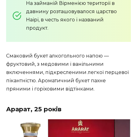
На займаній Вірменією території в
давнину розташовувалося царство
Наірі, в честь якого і названий
продукт.
Смаковий букет алкогольного напою —
фруктовий, з медовими і ванільними
включеннями, підкресленими легкої перцевої
пікантністю. Ароматичний букет пахне
пряними і горіховими відтінками.
Арарат, 25 років