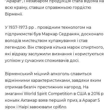
"Арарат", і незабаром продукція стала відома на
всю країну, ставши справжньою гордістю
Вірменії.
У 1937-1973 рр .. провідним технологом на
підприємстві був Маркар Седракян, досконало
володів мистецтвом купажування і став
легендою. Він створив кілька марок спиртного,
які відразу заслужили визнання і користуються
успіхом у сучасних споживачів досі.
Вірменський міцний алкоголь славиться
відмінними характеристиками, завдяки яким
отримав безліч престижних нагород. На
змаганні World Spirit Competition в США в 2016 р
коньяк Ахтамар взяв перший приз, а Арарат 5
зірок і Наірі завоювали срібло.