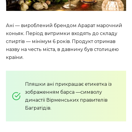
Ані — вироблений брендом Арарат марочний
коньяк. Період витримки входять до складу
спиртів — мінімум 6 років. Продукт отримав
назву на честь міста, в давнину був столицею
країни.
Пляшки ані прикрашає етикетка із
зображенням барса —символу
династії Вірменських правителів
Багратідів.