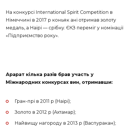
На конкурсі International Spirit Competition в
Німеччині в 2017 р коньяк ані отримав золоту
медаль, а Наірі — срібну. ЄКЗ переміг у номінації
«Підприємство року».
Арарат кілька разів брав участь у
Міжнародних конкурсах вин, отримавши:
Гран-прі в 2011 р (Наірі);
Золото в 2012 р (Ахтамар);
Найвищу нагороду в 2013 р (Васпуракан);