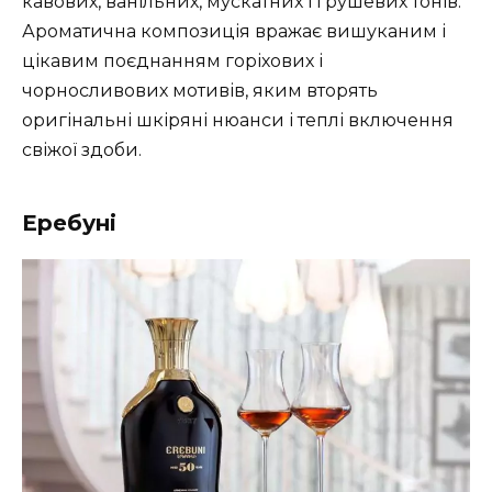
кавових, ванільних, мускатних і грушевих тонів.
Ароматична композиція вражає вишуканим і
цікавим поєднанням горіхових і
чорносливових мотивів, яким вторять
оригінальні шкіряні нюанси і теплі включення
свіжої здоби.
Еребуні