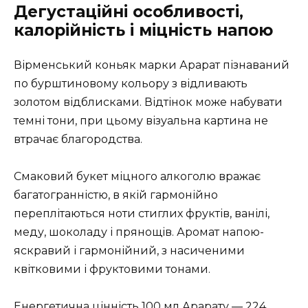
Дегустаційні особливості,
калорійність і міцність напою
Вірменський коньяк марки Арарат пізнаваний
по бурштиновому кольору з відливають
золотом відблисками. Відтінок може набувати
темні тони, при цьому візуальна картина не
втрачає благородства.
Смаковий букет міцного алкоголю вражає
багатогранністю, в якій гармонійно
переплітаються ноти стиглих фруктів, ванілі,
меду, шоколаду і прянощів. Аромат напою-
яскравий і гармонійний, з насиченими
квітковими і фруктовими тонами.
Енергетична цінність 100 мл Арарату — 224