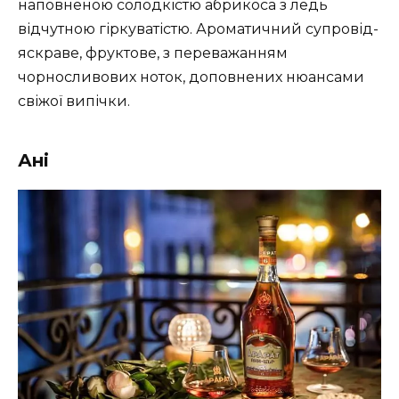
наповненою солодкістю абрикоса з ледь
відчутною гіркуватістю. Ароматичний супровід-
яскраве, фруктове, з переважанням
чорносливових ноток, доповнених нюансами
свіжої випічки.
Ані