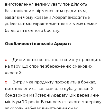
виготовлення велику увагу приділяють
багатовіковим вірменським традиціям,
завдяки чому ковзани Арарат виходять з
унікальними характеристиками, яких немає
більше ні в одного бренду.
Особливості коньяків Арарат:
Дистиляцію коньячного спирту проводять
на пару, що сприяє збереженню смакових
якостей;
Витримка продукту проходить в бочках,
виготовлених з кавказького дуба у власній
бондарной майстерні Арарату. Вік деревини-
мінімум 70 років. В ємностях з такого матеріалу
алкоголь набуває винятковий смак,