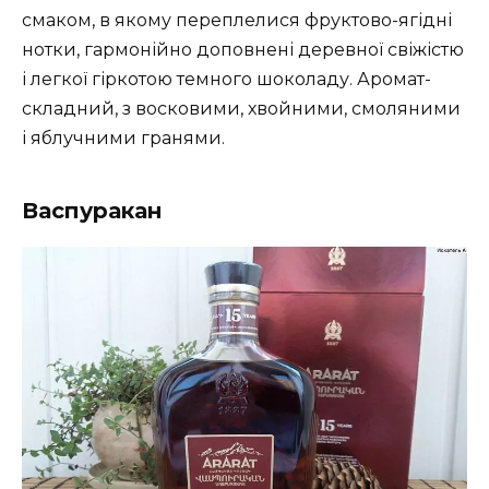
смаком, в якому переплелися фруктово-ягідні
нотки, гармонійно доповнені деревної свіжістю
і легкої гіркотою темного шоколаду. Аромат-
складний, з восковими, хвойними, смоляними
і яблучними гранями.
Васпуракан