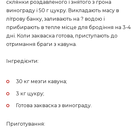
склянки роздавленого і знятого з грона
винограду і 50 г цукру. Викладають масу в
літрову банку, заливають на ? водою і
прибирають в тепле місце для бродіння на 3-4
дні. Коли закваска готова, приступають до
отримання браги з кавуна.
Інгредієнти:
30 кг мезги кавуна;
3 кг цукру;
Готова закваска з винограду.
Приготування: