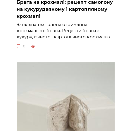
Брага на крохмалі: рецепт самогону
на кукурудзяному і картопляному
крохмалі
Загальна технологія отримання
крохмальної браги. Рецепти браги з
кукурудзяного і картопляного крохмалю.
0