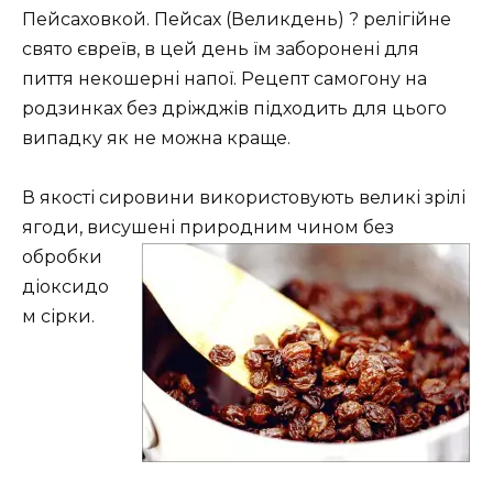
Пейсаховкой. Пейсах (Великдень) ? релігійне
свято євреїв, в цей день їм заборонені для
пиття некошерні напої. Рецепт самогону на
родзинках без дріжджів підходить для цього
випадку як не можна краще.
В якості сировини використовують великі зрілі
ягоди, висушені
природним чином без
обробки
діоксидо
м сірки.