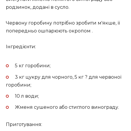
родзинок, додані в сусло.
Червону горобину потрібно зробити м'якше, її
попередньо ошпарюють окропом .
Інгредієнти:
5 кг горобини;
3 кг цукру для чорного, 5 кг ? для червоної
горобини;
10 л води;
Жменя сушеного або стиглого винограду.
Приготування: