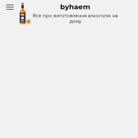
Перейти
byhaem
к
Все про виготовлення алкоголю на
содержанию
дому