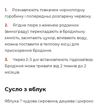
Розчавлюють товкачем чорноплідну
горобину і попередньо розпарену червону.
Ягідне пюре з жменею родзинок
(винограду) перекладають в бродильну
ємність, засипають цукор, вливають воду,
можна поставити в теплому місці для
прискорення бродіння.
Через 2-3 дні встановлюють гідрозатвор.
Бродіння може тривати від 2 тижнів до 2
місяців.
Сусло з яблук
Яблука ? чудова сировина, дешева і широко