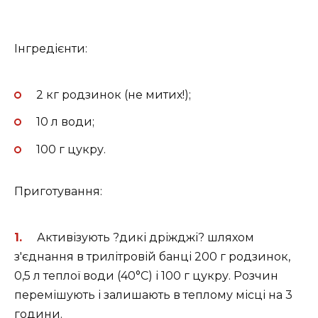
Інгредієнти:
2 кг родзинок (не митих!);
10 л води;
100 г цукру.
Приготування:
Активізують ?дикі дріжджі? шляхом
з'єднання в трилітровій банці 200 г родзинок,
0,5 л теплої води (40°C) і 100 г цукру. Розчин
перемішують і залишають в теплому місці на 3
години.