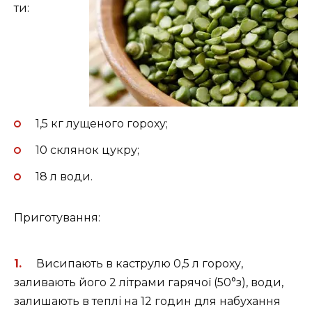
ти:
1,5 кг лущеного гороху;
10 склянок цукру;
18 л води.
Приготування:
Висипають в каструлю 0,5 л гороху,
заливають його 2 літрами гарячої (50°з), води,
залишають в теплі на 12 годин для набухання