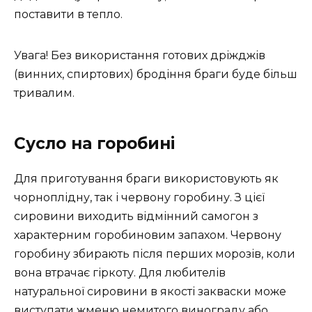
поставити в тепло.
Увага! Без використання готових дріжджів
(винних, спиртових) бродіння браги буде більш
тривалим.
Сусло на горобині
Для приготування браги використовують як
чорноплідну, так і червону горобину. З цієї
сировини виходить відмінний самогон з
характерним горобиновим запахом. Червону
горобину збирають після перших морозів, коли
вона втрачає гіркоту. Для любителів
натуральної сировини в якості закваски може
виступати жменю немитого винограду або