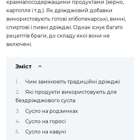
крахмалосодержащими продуктами (зерно,
картопля і т.д.). Як дріжджовий добавки
використовують готові хлібопекарські, винні,
спиртові і пивні дріжджі. Однак існує багато
рецептів браги, до складу якої вони не
включені.
Зміст
Чим замінюють традиційні дріжджі
Які продукти використовують для
бездріжджового сусла
Сусло на родзинках
Сусло на горосі
Сусло на кавуні