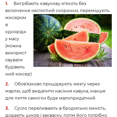
Вигрібають кавунову м'якоть без
включення нестиглий
скоринки, перемішують
міксером
в
однорідн
у масу
(можна
використ
овувати
будівель
ний міксер).
Обов'язково проціджують мезгу через
марлю, щоб видалити насіння кавуна, інакше
для пиття самогон буде малопридатний.
Сусло переливають в бродильно ємність,
додають цукор і закваску, потім його потрібно