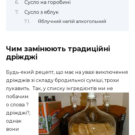
Сусло на горобині
Сусло з яблук
Яблучний напій алкогольний
Чим замінюють традиційні
дріжджі
Будь-який рецепт, що має на увазі виключення
дріжджів зі складу бродильної суміші, трохи
лукавить. Так,
у списку інгредієнтів ми не
побачим
о слова ?
дріжджі?,
однак
вони