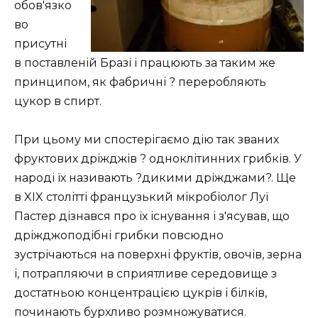
обов'язко
во
присутні
в поставленій Бразі і працюють за таким же
принципом, як фабричні ? переробляють
цукор в спирт.
При цьому ми спостерігаємо дію так званих
фруктових дріжджів ? одноклітинних грибків. У
народі їх називають ?дикими дріжджами?. Ще
в XIX столітті французький мікробіолог Луї
Пастер дізнався про їх існування і з'ясував, що
дріжджоподібні грибки повсюдно
зустрічаються на поверхні фруктів, овочів, зерна
і, потрапляючи в сприятливе середовище з
достатньою концентрацією цукрів і білків,
починають бурхливо розмножуватися.