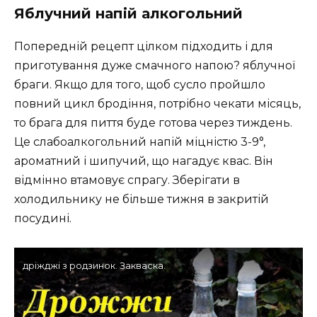
Яблучний напій алкогольний
Попередній рецепт цілком підходить і для
приготування дуже смачного напою? яблучної
браги. Якщо для того, щоб сусло пройшло
повний цикл бродіння, потрібно чекати місяць,
то брага для пиття буде готова через тиждень.
Це слабоалкогольний напій міцністю 3-9°,
ароматний і шипучий, що нагадує квас. Він
відмінно втамовує спрагу. Зберігати в
холодильнику не більше тижня в закритій
посудині.
дріжджі з родзинок. Закваска.