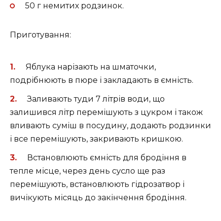
50 г немитих родзинок.
Приготування:
Яблука нарізають на шматочки,
подрібнюють в пюре і закладають в ємність.
Заливають туди 7 літрів води, що
залишився літр перемішують з цукром і також
вливають суміш в посудину, додають родзинки
і все перемішують, закривають кришкою.
Встановлюють ємність для бродіння в
тепле місце, через день сусло ще раз
перемішують, встановлюють гідрозатвор і
вичікують місяць до закінчення бродіння.