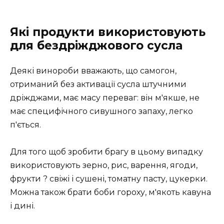
Які продукти використовують
для бездріжджового сусла
Деякі винороби вважають, що самогон,
отриманий без активації сусла штучними
дріжджами, має масу переваг: він м'якше, не
має специфічного сивушного запаху, легко
п'ється.
Для того щоб зробити брагу в цьому випадку
використовують зерно, рис, варення, ягоди,
фрукти ? свіжі і сушені, томатну пасту, цукерки.
Можна також брати боби гороху, м'якоть кавуна
і дині.