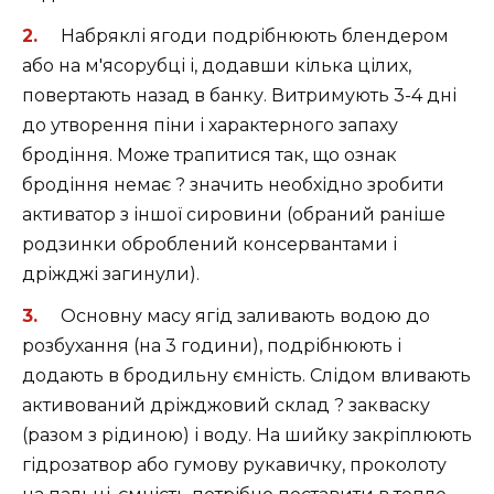
Набряклі ягоди подрібнюють блендером
або на м'ясорубці і, додавши кілька цілих,
повертають назад в банку. Витримують 3-4 дні
до утворення піни і характерного запаху
бродіння. Може трапитися так, що ознак
бродіння немає ? значить необхідно зробити
активатор з іншої сировини (обраний раніше
родзинки оброблений консервантами і
дріжджі загинули).
Основну масу ягід заливають водою до
розбухання (на 3 години), подрібнюють і
додають в бродильну ємність. Слідом вливають
активований дріжджовий склад ? закваску
(разом з рідиною) і воду. На шийку закріплюють
гідрозатвор або гумову рукавичку, проколоту