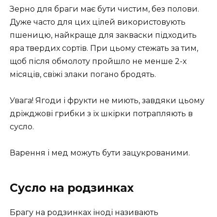
Зерно для браги має бути чистим, без полови.
Дуже часто для цих цілей використовують
пшеницю, найкраще для закваски підходить
яра твердих сортів. При цьому стежать за тим,
щоб після обмолоту пройшло не менше 2-х
місяців, свіжі злаки погано бродять.
Увага! Ягоди і фрукти не миють, завдяки цьому
дріжджові грибки з їх шкірки потрапляють в
сусло.
Варення і мед можуть бути зацукрованими.
Сусло на родзинках
Брагу на родзинках іноді називають