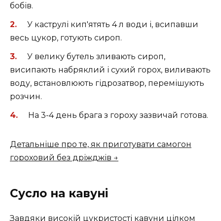
бобів.
У каструлі кип'ятять 4 л води і, всипавши
весь цукор, готують сироп.
У велику бутель зливають сироп,
висипають набряклий і сухий горох, виливають
воду, встановлюють гідрозатвор, перемішують
розчин.
На 3-4 день брага з гороху зазвичай готова.
Детальніше про те, як приготувати самогон
гороховий без дріжджів →
Сусло на кавуні
Завдяки високій цукристості кавуни цілком