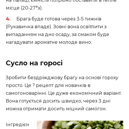
на пальці, ємність потрібно поставити в тепле
місце (20-27°з).
Брага буде готова через 3-5 тижнів
(Рукавичка впаде). Зовні вона освітлити з
випаданням на дно осаду, за смаком буде
нагадувати ароматне молоде вино.
Сусло на горосі
Зробити бездріжджову брагу на основі гороху
просто. Це ? рецепт для новачків в
самогоноварінні. Це дуже економічний варіант.
Вона готується досить швидко, через 3 дні
можна отримати досить міцний самогон.
Інгредієн