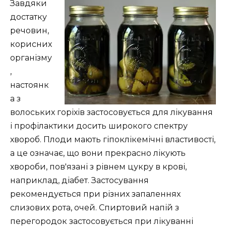
Завдяки
достатку
речовин,
корисних
організму
,
настоянк
а з
волоських горіхів застосовується для лікування
і профілактики досить широкого спектру
хвороб. Плоди мають гіпоклікемічні властивості,
а це означає, що вони прекрасно лікують
хвороби, пов'язані з рівнем цукру в крові,
наприклад, діабет. Застосування
рекомендується при різних запаленнях
слизових рота, очей. Спиртовий напій з
перегородок застосовується при лікуванні