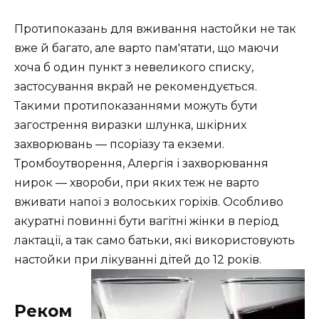
Протипоказань для вживання настойки не так
вже й багато, але варто пам'ятати, що маючи
хоча б один пункт з невеликого списку,
застосування вкрай не рекомендується.
Такими протипоказаннями можуть бути
загострення виразки шлунка, шкірних
захворювань — псоріазу та екземи.
Тромбоутворення, Алергія і захворювання
нирок — хвороби, при яких теж не варто
вживати напої з волоських горіхів. Особливо
акуратні повинні бути вагітні жінки в період
лактації, а так само батьки, які використовують
настойки при лікуванні дітей до 12 років.
Реком