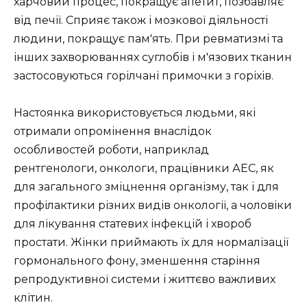
харчовий процес, покращує апетит, позбавляє
від печії. Сприяє також і мозкової діяльності
людини, покращує пам'ять. При ревматизмі та
інших захворюваннях суглобів і м'язових тканин
застосовуються горілчані примочки з горіхів.
Настоянка використовується людьми, які
отримали опромінення внаслідок
особливостей роботи, наприклад
рентгенологи, онкологи, працівники АЕС, як
для загального зміцнення організму, так і для
профілактики різних видів онкології, а чоловіки
для лікування статевих інфекцій і хвороб
простати. Жінки приймають їх для нормалізації
гормонального фону, зменшення старіння
репродуктивної системи і життєво важливих
клітин.