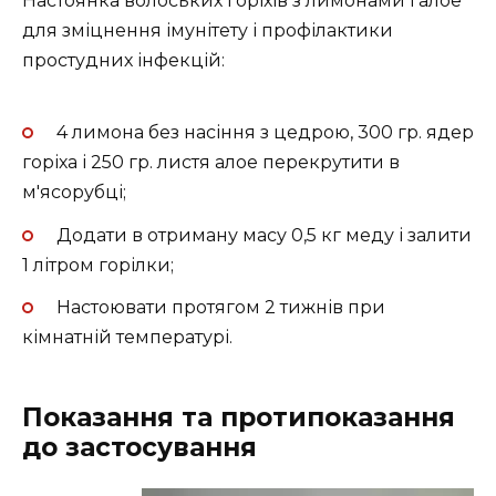
Настоянка волоських горіхів з лимонами і алое
для зміцнення імунітету і профілактики
простудних інфекцій:
4 лимона без насіння з цедрою, 300 гр. ядер
горіха і 250 гр. листя алое перекрутити в
м'ясорубці;
Додати в отриману масу 0,5 кг меду і залити
1 літром горілки;
Настоювати протягом 2 тижнів при
кімнатній температурі.
Показання та протипоказання
до застосування