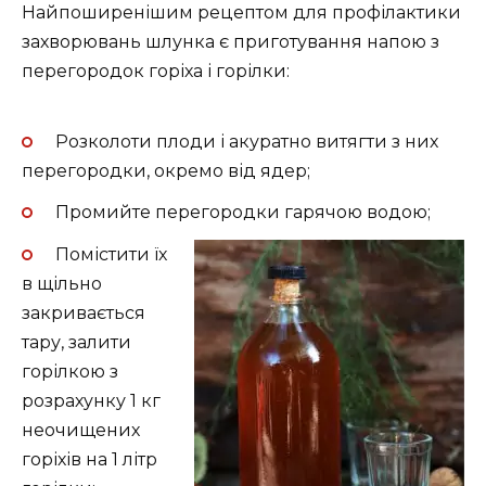
Найпоширенішим рецептом для профілактики
захворювань шлунка є приготування напою з
перегородок горіха і горілки:
Розколоти плоди і акуратно витягти з них
перегородки, окремо від ядер;
Промийте перегородки гарячою водою;
Помістити їх
в щільно
закривається
тару, залити
горілкою з
розрахунку 1 кг
неочищених
горіхів на 1 літр