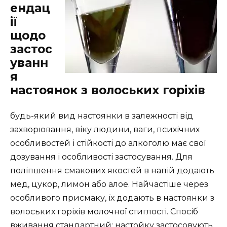
ендац
ії
щодо
застос
уванн
я
настоянок з волоських горіхів
будь-який вид настоянки в залежності від
захворювання, віку людини, ваги, психічних
особливостей і стійкості до алкоголю має свої
дозування і особливості застосування. Для
поліпшення смакових якостей в напій додають
мед, цукор, лимон або алое. Найчастіше через
особливого присмаку, їх додають в настоянки з
волоських горіхів молочної стиглості. Спосіб
вживання стандартний: настойку застосовують