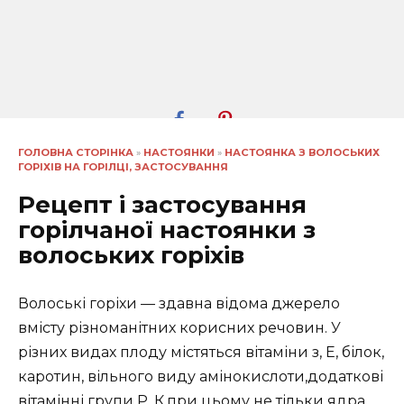
ГОЛОВНА СТОРІНКА
»
НАСТОЯНКИ
»
НАСТОЯНКА З ВОЛОСЬКИХ
ГОРІХІВ НА ГОРІЛЦІ, ЗАСТОСУВАННЯ
Рецепт і застосування
горілчаної настоянки з
волоських горіхів
Волоські горіхи — здавна відома джерело
вмісту різноманітних корисних речовин. У
різних видах плоду містяться вітаміни з, Е, білок,
каротин, вільного виду амінокислоти,додаткові
вітамінні групи Р, К.при цьому не тільки ядра