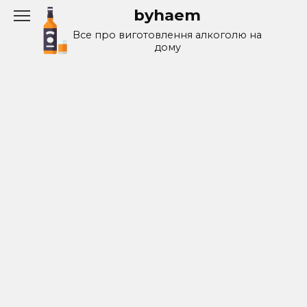
Перейти
byhaem
к
Все про виготовлення алкоголю на
содержанию
дому