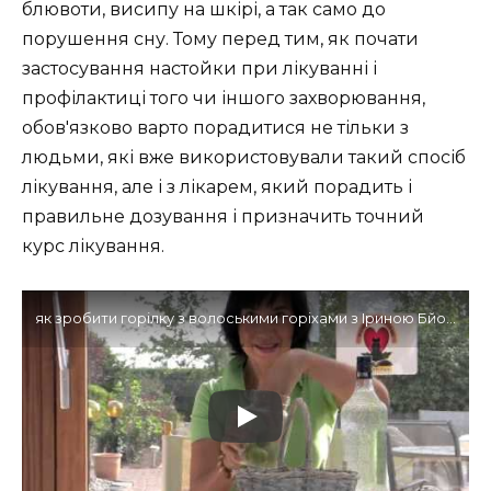
блювоти, висипу на шкірі, а так само до
порушення сну. Тому перед тим, як почати
застосування настойки при лікуванні і
профілактиці того чи іншого захворювання,
обов'язково варто порадитися не тільки з
людьми, які вже використовували такий спосіб
лікування, але і з лікарем, який порадить і
правильне дозування і призначить точний
курс лікування.
як зробити горілку з волоськими горіхами з Іриною Бйорно