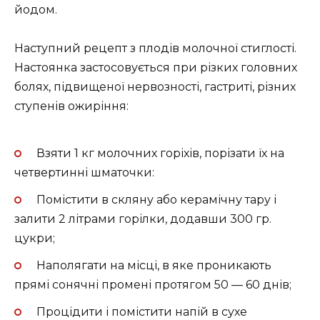
йодом.
Наступний рецепт з плодів молочної стиглості.
Настоянка застосовується при різких головних
болях, підвищеної нервозності, гастриті, різних
ступенів ожиріння:
Взяти 1 кг молочних горіхів, порізати їх на
четвертинні шматочки:
Помістити в скляну або керамічну тару і
залити 2 літрами горілки, додавши 300 гр.
цукри;
Наполягати на місці, в яке проникають
прямі сонячні промені протягом 50 — 60 днів;
Процідити і помістити напій в сухе