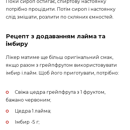
Поки сироп остигає, спиртову настоянку
потрібно процідити. Потім сироп і настоянку
слід змішати, розлити по скляних ємностей.
Рецепт з додаванням лайма та
імбиру
Лікер матиме ще більш оригінальний смак,
якщо разом з грейпфрутом використовувати
імбир і лайм. Щоб його приготувати, потрібно:
Свіжа цедра грейпфрута з 1 фруктом,
бажано червоним;
Цедра 1 лайма;
Імбир -5 г;