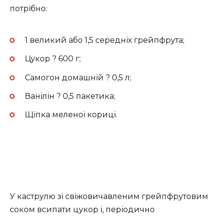
потрібно:
1 великий або 1,5 середніх грейпфрута;
Цукор ? 600 г;
Самогон домашній ? 0,5 л;
Ванілін ? 0,5 пакетика;
Щіпка меленої кориці.
У каструлю зі свіжовичавленим грейпфрутовим
соком всипати цукор і, періодично