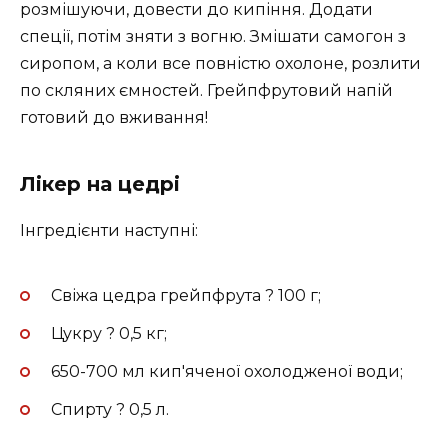
розмішуючи, довести до кипіння. Додати
спеції, потім зняти з вогню. Змішати самогон з
сиропом, а коли все повністю охолоне, розлити
по скляних ємностей. Грейпфрутовий напій
готовий до вживання!
Лікер на цедрі
Інгредієнти наступні:
Свіжа цедра грейпфрута ? 100 г;
Цукру ? 0,5 кг;
650-700 мл кип'яченої охолодженої води;
Спирту ? 0,5 л.