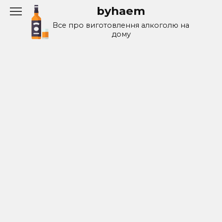
Перейти
byhaem
к
Все про виготовлення алкоголю на
содержанию
дому