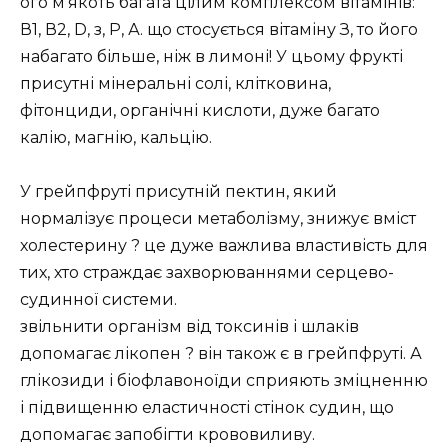
ого м'якоть багата цілим комплексом вітамінів:
В1, В2, D, з, Р, А. що стосується вітаміну З, то його
набагато більше, ніж в лимоні! У цьому фрукті
присутні мінеральні солі, клітковина,
фітонциди, органічні кислоти, дуже багато
калію, магнію, кальцію.
У грейпфруті присутній пектин, який
нормалізує процеси метаболізму, знижує вміст
холестерину ? це дуже важлива властивість для
тих, хто страждає захворюваннями серцево-
судинної системи.
звільнити організм від токсинів і шлаків
допомагає лікопен ? він також є в грейпфруті. А
глікозиди і біофлавоноїди сприяють зміцненню
і підвищенню еластичності стінок судин, що
допомагає запобігти крововиливу.