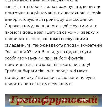
Є дуже важливий момент, який слід
запам'ятати і обов'язково враховувати, коли для
приготування різноманітних настоянок і лікерів
використовуються грейпфрутові скоринки.
Справа в тому, що для того, щоб фрукти могли
якомога довше залишатися свіжими, зверху їх
покривають спеціальними воскующими
складами, які також надають плодам акуратний
?лакований? вид. З огляду на це, слід бути
особливо уважним при виборі фруктів і
придивлятися до їх зовнішнього вигляду!
Треба вибирати тільки ті плоди, які мають
матову шкірку ? це означає, що вони не були
покриті спеціальними складами.
грейпфрутовий лікер, рецепт домашнього лікеру