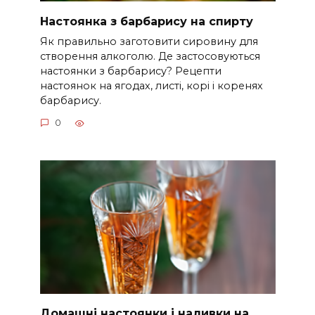
Настоянка з барбарису на спирту
Як правильно заготовити сировину для
створення алкоголю. Де застосовуються
настоянки з барбарису? Рецепти
настоянок на ягодах, листі, корі і коренях
барбарису.
0
Домашні настоянки і наливки на