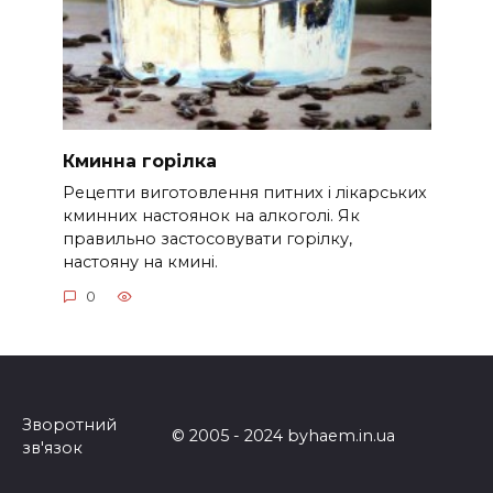
Кминна горілка
Рецепти виготовлення питних і лікарських
кминних настоянок на алкоголі. Як
правильно застосовувати горілку,
настояну на кмині.
0
Зворотний
© 2005 - 2024 byhaem.in.ua
зв'язок