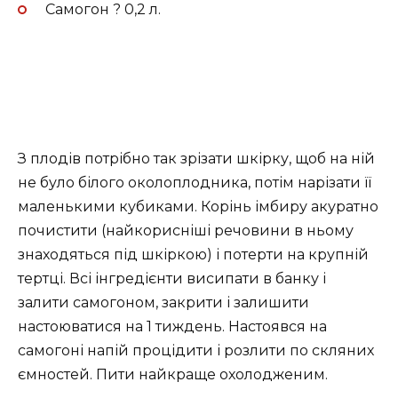
Самогон ? 0,2 л.
З плодів потрібно так зрізати шкірку, щоб на ній
не було білого околоплодника, потім нарізати її
маленькими кубиками. Корінь імбиру акуратно
почистити (найкорисніші речовини в ньому
знаходяться під шкіркою) і потерти на крупній
тертці. Всі інгредієнти висипати в банку і
залити самогоном, закрити і залишити
настоюватися на 1 тиждень. Настоявся на
самогоні напій процідити і розлити по скляних
ємностей. Пити найкраще охолодженим.