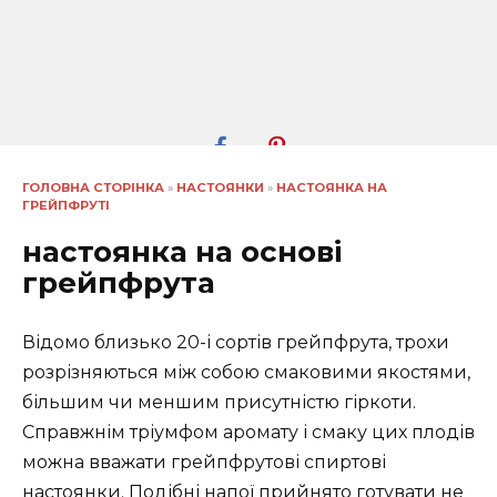
ГОЛОВНА СТОРІНКА
»
НАСТОЯНКИ
»
НАСТОЯНКА НА
ГРЕЙПФРУТІ
настоянка на основі
грейпфрута
Відомо близько 20-і сортів грейпфрута, трохи
розрізняються між собою смаковими якостями,
більшим чи меншим присутністю гіркоти.
Справжнім тріумфом аромату і смаку цих плодів
можна вважати грейпфрутові спиртові
настоянки. Подібні напої прийнято готувати не