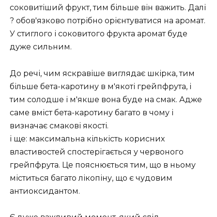
соковитіший фрукт, тим більше він важить. Далі
? обов'язково потрібно орієнтуватися на аромат.
У стиглого і соковитого фрукта аромат буде
дуже сильним.
До речі, чим яскравіше виглядає шкірка, тим
більше бета-каротину в м'якоті грейпфрута, і
тим солодше і м'якше вона буде на смак. Адже
саме вміст бета-каротину багато в чому і
визначає смакові якості.
і ще: максимальна кількість корисних
властивостей спостерігається у червоного
грейпфрута. Це пояснюється тим, що в ньому
міститься багато лікопіну, що є чудовим
антиоксидантом.