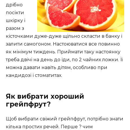
дрібно
посікти
шкірку і
разом з
кісточками дуже-дуже щільно скласти в банку і
залити самогоном. Настоюватися все повинно
як мінімум тиждень. Приймати таку настоянку
треба двічі на день до їди, по 2 чайних ложки. Її
можна давати навіть дітям, особливо при
кандидозі і стоматитах.
Як вибрати хороший
грейпфрут?
Щоб вибрати свіжий грейпфрут, потрібно знати
кілька простих речей. Перше ? чим