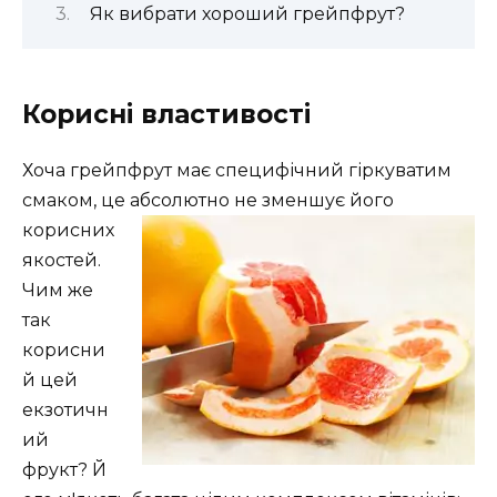
Як вибрати хороший грейпфрут?
Корисні властивості
Хоча грейпфрут має специфічний гіркуватим
смаком, це абсолютно не зменшує його
корисних
якостей.
Чим же
так
корисни
й цей
екзотичн
ий
фрукт? Й