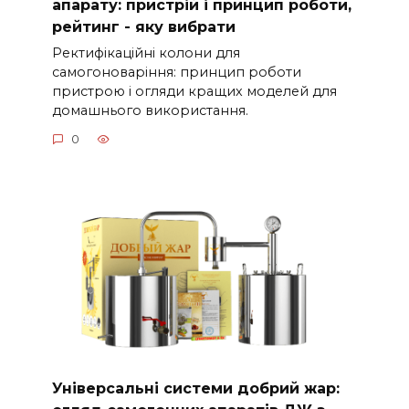
апарату: пристрій і принцип роботи,
n
рейтинг - яку вибрати
Ректифікаційні колони для
самогоноваріння: принцип роботи
пристрою і огляди кращих моделей для
домашнього використання.
0
Універсальні системи добрий жар: