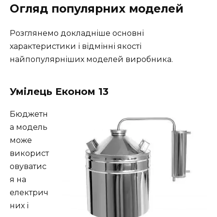
Огляд популярних моделей
Розглянемо докладніше основні
характеристики і відмінні якості
найпопулярніших моделей виробника.
Умілець Економ 13
Бюджетн
а модель
може
використ
овуватис
я на
електрич
них і