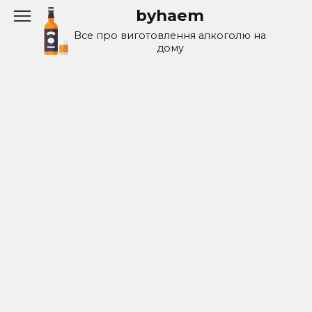
Перейти
byhaem
к
Все про виготовлення алкоголю на
содержанию
дому