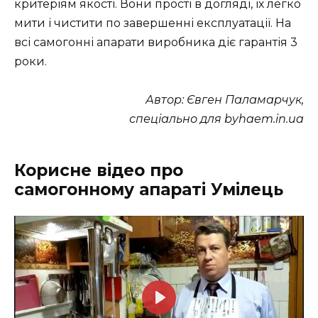
критеріям якості. Вони прості в догляді, їх легко
мити і чистити по завершенні експлуатації. На
всі самогонні апарати виробника діє гарантія 3
роки.
Автор: Євген Паламарчук,
спеціально для byhaem.in.ua
Корисне відео про
самогонному апараті Умілець
P