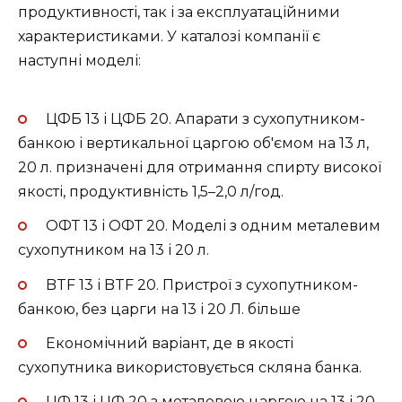
продуктивності, так і за експлуатаційними
характеристиками. У каталозі компанії є
наступні моделі:
ЦФБ 13 і ЦФБ 20. Апарати з сухопутником-
банкою і вертикальної царгою об'ємом на 13 л,
20 л. призначені для отримання спирту високої
якості, продуктивність 1,5–2,0 л/год.
ОФТ 13 і ОФТ 20. Моделі з одним металевим
сухопутником на 13 і 20 л.
BTF 13 і BTF 20. Пристрої з сухопутником-
банкою, без царги на 13 і 20 Л. більше
Економічний варіант, де в якості
сухопутника використовується скляна банка.
ЦФ 13 і ЦФ 20 з металевою царгою на 13 і 20