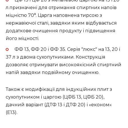
л.призначені для отримання спиртних напоїв
міцністю 70°. Царга наповнена тирсою з
нержавіючої сталі, завдяки яким відбувається
додаткове очищення продукту і підвищення
його міцності.
ФФ 13, ФФ 20 і ФФ 35. Серія "люкс" на 13, 20 і
37 л з двома сухопутниками. Конструкція
дозволяє отримувати високоякісний спиртний
напій завдяки подвійному очищенню.
Також є модифікації для індукційних плит з
сухопутником і царгою (ЦФБ 13, ЦФБ 20),
дачний варіант (ДТФ 13 і ДТФ 20) і «економ»
(Е13).