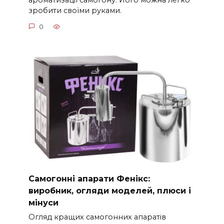
ароматизації самогону. Його можна легко
зробити своїми руками.
0
Самогонні апарати Фенікс:
виробник, огляди моделей, плюси і
мінуси
Огляд кращих самогонних апаратів