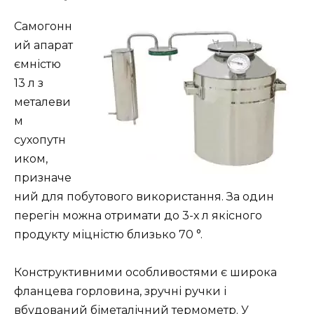
Самогонн
ий апарат
ємністю
13 л з
металеви
м
сухопутн
иком,
призначе
ний для побутового використання. За один
перегін можна отримати до 3-х л якісного
продукту міцністю близько 70 °.
Конструктивними особливостями є широка
фланцева горловина, зручні ручки і
вбудований біметалічний термометр. У