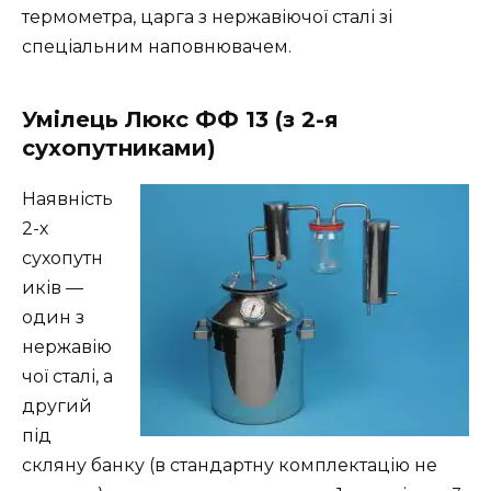
термометра, царга з нержавіючої сталі зі
спеціальним наповнювачем.
Умілець Люкс ФФ 13 (з 2-я
сухопутниками)
Наявність
2-х
сухопутн
иків —
один з
нержавію
чої сталі, а
другий
під
скляну банку (в стандартну комплектацію не