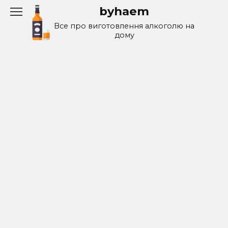
Перейти
byhaem
к
Все про виготовлення алкоголю на
содержанию
дому