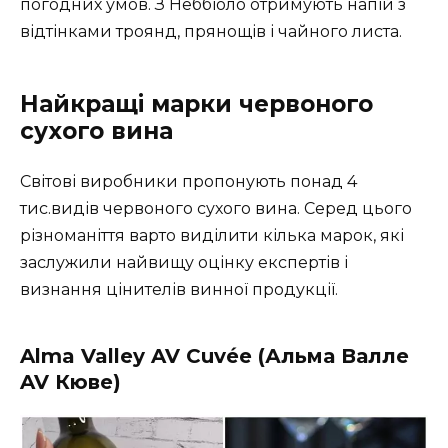
погодних умов. З Неббіоло отримують напій з
відтінками троянд, прянощів і чайного листа.
Найкращі марки червоного
сухого вина
Світові виробники пропонують понад 4
тис.видів червоного сухого вина. Серед цього
різноманіття варто виділити кілька марок, які
заслужили найвищу оцінку експертів і
визнання цінителів винної продукції.
Alma Valley AV Cuvée (Альма Валле
AV Кюве)