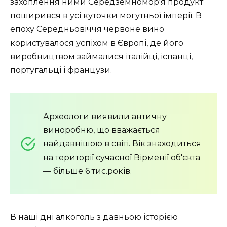
захоплення ними Середземномор'я продукт
поширився в усі куточки могутньої імперії. В
епоху Середньовіччя червоне вино
користувалося успіхом в Європі, де його
виробництвом займалися італійці, іспанці,
португальці і французи.
Археологи виявили античну
виноробню, що вважається
найдавнішою в світі. Вік знаходиться
на території сучасної Вірменії об'єкта
— більше 6 тис.років.
В наші дні алкоголь з давньою історією