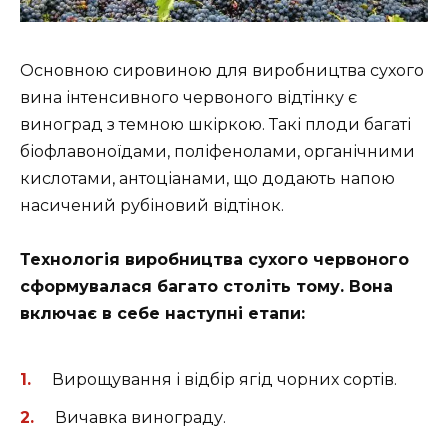
Основною сировиною для виробництва сухого
вина інтенсивного червоного відтінку є
виноград з темною шкіркою. Такі плоди багаті
біофлавоноїдами, поліфенолами, органічними
кислотами, антоціанами, що додають напою
насичений рубіновий відтінок.
Технологія виробництва сухого червоного
сформувалася багато століть тому. Вона
включає в себе наступні етапи:
Вирощування і відбір ягід чорних сортів.
Вичавка винограду.