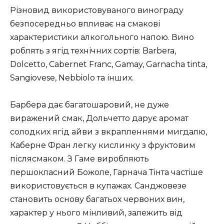
Різновид використовуваного винограду
безпосередньо впливає на смакові
характеристики алкогольного напою. Вино
роблять з ягід технічних сортів: Barbera,
Dolcetto, Cabernet Franc, Gamay, Garnacha tinta,
Sangiovese, Nebbiolo та інших.
Барбера дає багатошаровий, не дуже
виражений смак, Дольчетто дарує аромат
солодких ягід айви з вкрапленнями мигдалю,
Каберне Фран легку кислинку з фруктовим
післясмаком. З Гаме виробляють
першокласний Божоле, Гарнача Тінта частіше
використовується в купажах. Санджовезе
становить основу багатьох червоних вин,
характер у нього мінливий, залежить від