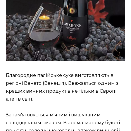
Благородне італійське сухе виготовляють в
регіоні Венето (Венеція). Вважається одним з
кращих винних продуктів не тільки в Європі,
але і в світі.
Запам'ятовується м'яким і вишуканим
солодкуватим смаком. В ароматичному букеті
присутні солодкі шоколадні, а також вишневі і