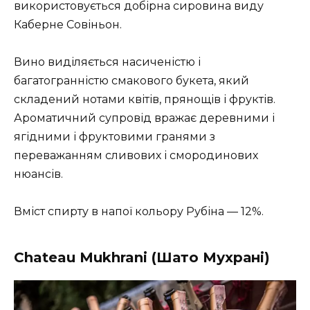
використовується добірна сировина виду
Каберне Совіньон.
Вино виділяється насиченістю і
багатогранністю смакового букета, який
складений нотами квітів, прянощів і фруктів.
Ароматичний супровід вражає деревними і
ягідними і фруктовими гранями з
переважанням сливових і смородинових
нюансів.
Вміст спирту в напої кольору Рубіна — 12%.
Chateau Mukhrani (Шато Мухрані)