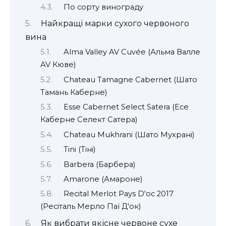
По сорту винограду
Найкращі марки сухого червоного
вина
Alma Valley AV Cuvée (Альма Валле
AV Кюве)
Chateau Tamagne Cabernet (Шато
Тамань Каберне)
Esse Cabernet Select Satera (Есе
Каберне Селект Сатера)
Chateau Mukhrani (Шато Мухрані)
Tini (Тіні)
Barbera (Барбера)
Amarone (Амароне)
Recital Merlot Pays D'oc 2017
(Ресіталь Мерло Паї Д'ок)
Як вибрати якісне червоне сухе