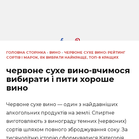
ГОЛОВНА СТОРІНКА
»
ВИНО
»
ЧЕРВОНЕ СУХЕ ВИНО: РЕЙТИНГ
СОРТІВ І МАРОК, ЯК ВИБРАТИ НАЙКРАЩЕ, ТОП-8 КРАЩИХ
червоне сухе вино-вчимося
вибирати і пити хороше
вино
Червоне сухе вино — один з найдавніших
алкогольних продуктів на землі. Спиртне
виготовляють з винограду темних (червоних)
сортів шляхом повного зброджування соку. За
тисячолітню історію сформувалися Категорія,