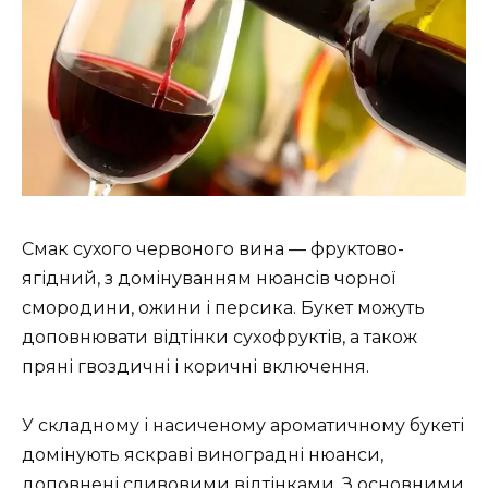
Смак сухого червоного вина — фруктово-
ягідний, з домінуванням нюансів чорної
смородини, ожини і персика. Букет можуть
доповнювати відтінки сухофруктів, а також
пряні гвоздичні і коричні включення.
У складному і насиченому ароматичному букеті
домінують яскраві виноградні нюанси,
доповнені сливовими відтінками. З основними