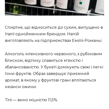
Спиртне, що відноситься до сухим, випущено в
Італії однойменним брендом. Напій
виготовляють на підприємствах Емілії-Романьї.
Алкоголь інтенсивного червоного, з рубіновим
блиском, відтінку славиться м'якістю і
збалансованістю. У букеті домінують свіжі і легкі
тони фруктів. Образ завершує приємний
аромат, в якому у фруктові грані вплітаються
нюанси ожини.
Tini — вино міцністю 11,5%.