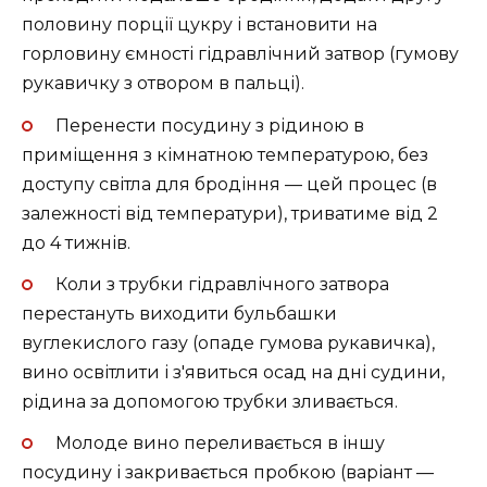
половину порції цукру і встановити на
горловину ємності гідравлічний затвор (гумову
рукавичку з отвором в пальці).
Перенести посудину з рідиною в
приміщення з кімнатною температурою, без
доступу світла для бродіння — цей процес (в
залежності від температури), триватиме від 2
до 4 тижнів.
Коли з трубки гідравлічного затвора
перестануть виходити бульбашки
вуглекислого газу (опаде гумова рукавичка),
вино освітлити і з'явиться осад на дні судини,
рідина за допомогою трубки зливається.
Молоде вино переливається в іншу
посудину і закривається пробкою (варіант —