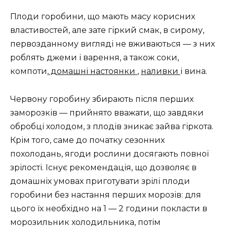
Плоди горобини, що мають масу корисних
властивостей, але зате гіркий смак, в сирому,
первозданному вигляді не вживаються — з них
роблять джеми і варення, а також соки,
компоти,
домашні настоянки
,
наливки
і вина.
Червону горобину збирають після перших
заморозків — прийнято вважати, що завдяки
обробці холодом, з плодів зникає зайва гіркота.
Крім того, саме до початку сезонних
похолодань, ягоди рослини досягають повної
зрілості. Існує рекомендація, що дозволяє в
домашніх умовах приготувати зрілі плоди
горобини без настання перших морозів: для
цього їх необхідно на 1 — 2 години покласти в
морозильник холодильника, потім