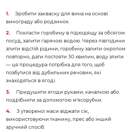
Зробити закваску для вина на основі
винограду або родзинок.
Покласти горобину в підходящу за обсягом
посуд, залити гарячою водою. Через півгодини
злити відстій рідини, горобину залити окропом
повторно, дати постояти 30 хвилин, воду злити
— ця процедура потрібна для того, щоб
позбутися від дубильних речовин, які
знаходяться в ягоді.
Придушити ягоди руками, качалкою або
подрібнити за допомогою м'ясорубки.
З утвореної маси віджати сік,
використовуючи тканину, прес або інший
зручний спосіб.