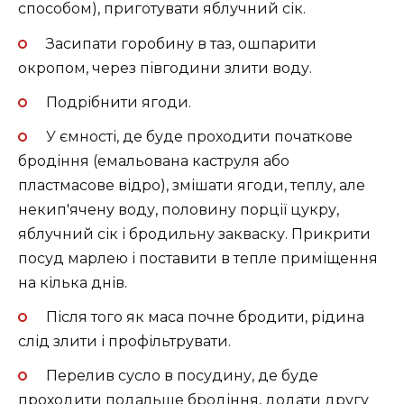
способом), приготувати яблучний сік.
Засипати горобину в таз, ошпарити
окропом, через півгодини злити воду.
Подрібнити ягоди.
У ємності, де буде проходити початкове
бродіння (емальована каструля або
пластмасове відро), змішати ягоди, теплу, але
некип'ячену воду, половину порції цукру,
яблучний сік і бродильну закваску. Прикрити
посуд марлею і поставити в тепле приміщення
на кілька днів.
Після того як маса почне бродити, рідина
слід злити і профільтрувати.
Перелив сусло в посудину, де буде
проходити подальше бродіння, додати другу