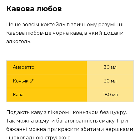
Кавова любов
Це не зовсім коктейль в звичному розумінні.
Кавова любов-це чорна кава, в який додали
алкоголь.
Амаретто
30 мл
Коньяк 5*
30 мл
Кава
180 мл
Подають каву з лікером і коньяком без цукру.
Так можна відчути багатогранність смаку. При
бажанні можна прикрасити збитими вершками
і шоколадною стружкою.