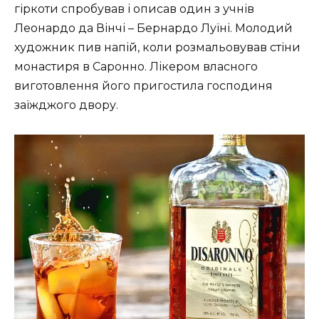
гіркоти спробував і описав один з учнів
Леонардо да Вінчі – Бернардо Луїні. Молодий
художник пив напій, коли розмальовував стіни
монастиря в Саронно. Лікером власного
виготовлення його пригостила господиня
заїжджого двору.