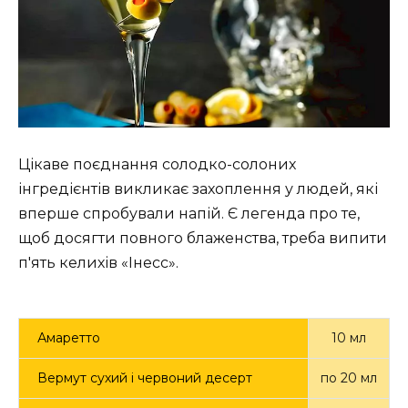
Цікаве поєднання солодко-солоних
інгредієнтів викликає захоплення у людей, які
вперше спробували напій. Є легенда про те,
щоб досягти повного блаженства, треба випити
п'ять келихів «Інесс».
Амаретто
10 мл
Вермут сухий і червоний десерт
по 20 мл