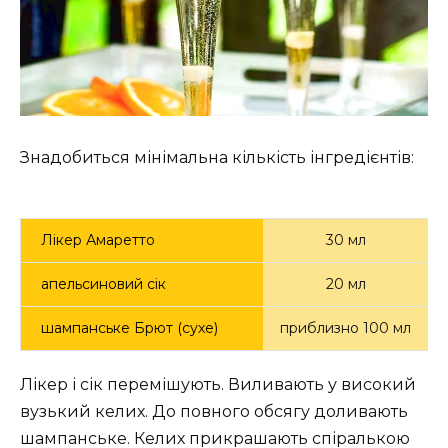
Знадобиться мінімальна кількість інгредієнтів:
Лікер Амаретто
30 мл
апельсиновий сік
20 мл
шампанське Брют (сухе)
приблизно 100 мл
Лікер і сік перемішують. Виливають у високий
вузький келих. До повного обсягу доливають
шампанське. Келих прикрашають спіралькою