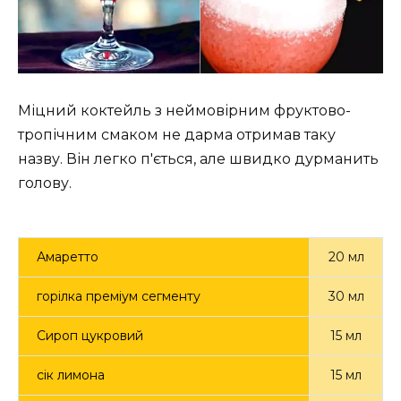
Міцний коктейль з неймовірним фруктово-
тропічним смаком не дарма отримав таку
назву. Він легко п'ється, але швидко дурманить
голову.
Амаретто
20 мл
горілка преміум сегменту
30 мл
Сироп цукровий
15 мл
сік лимона
15 мл