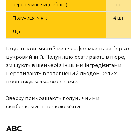
перепелине яйце (білок)
1 шт.
Полуниця, м'ята
-4 шт.
Лід
Готують коньячний келих – формують на бортах
цукровий іній. Полуницю розтирають в пюре,
змішують в шейкері з іншими інгредієнтами.
Переливають в заповнений льодом келих,
проціджуючи через ситечко.
Зверху прикрашають полуничними
скибочками і гілочкою м'яти.
АВС