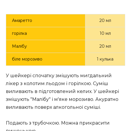
Амаретто
20 мл
горілка
10 мл
Малібу
20 мл
біле морозиво
1 кулька
У шейкері спочатку змішують мигдальний
лікер з колотим льодом і горілкою. Суміш
виливають в підготовлений келих. У шейкері
змішують "Малібу" і м'яке морозиво. Акуратно
виливають поверх алкогольної суміші.
Подають з трубочкою. Можна прикрасити
вишенькою.