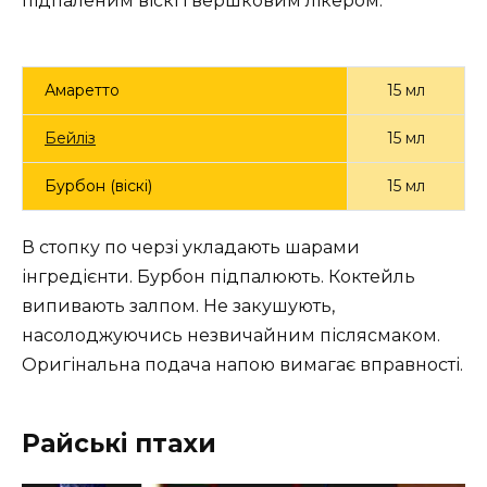
підпаленим віскі і вершковим лікером.
Амаретто
15 мл
Бейліз
15 мл
Бурбон (віскі)
15 мл
В стопку по черзі укладають шарами
інгредієнти. Бурбон підпалюють. Коктейль
випивають залпом. Не закушують,
насолоджуючись незвичайним післясмаком.
Оригінальна подача напою вимагає вправності.
Райські птахи