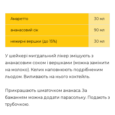
Амаретто
30 мл
ананасовий сік
90 мл
нежирні вершки (до 15%)
30 мл
У шейкері мигдальний лікер змішують з
ананасовим соком і вершками (можна замінити
на молоко). Келих наповнюють подрібненим
льодом. Виливають на нього коктейль.
Прикрашають шматочком ананаса. За
бажанням можна додати парасольку. Подають з
трубочкою.