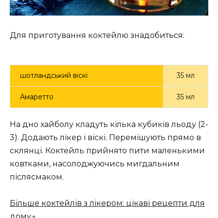
Для приготування коктейлю знадобиться:
шотландський віскі
35 мл
Амаретто
35 мл
На дно хайболу кладуть кілька кубиків льоду (2-
3). Додають лікер і віскі. Перемішують прямо в
склянці. Коктейль прийнято пити маленькими
ковтками, насолоджуючись мигдальним
післясмаком.
Більше коктейлів з лікером: цікаві рецепти для
дому→