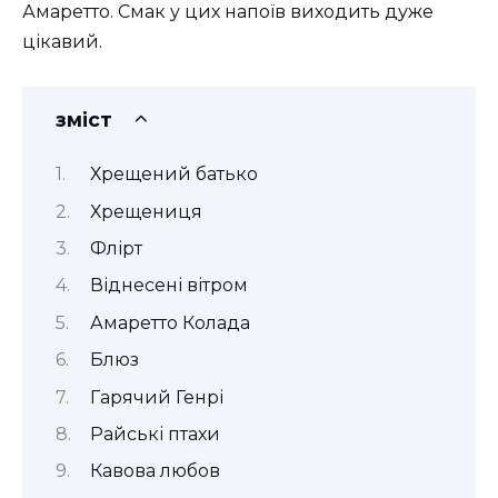
Амаретто. Смак у цих напоїв виходить дуже
цікавий.
зміст
Хрещений батько
Хрещениця
Флірт
Віднесені вітром
Амаретто Колада
Блюз
Гарячий Генрі
Райські птахи
Кавова любов