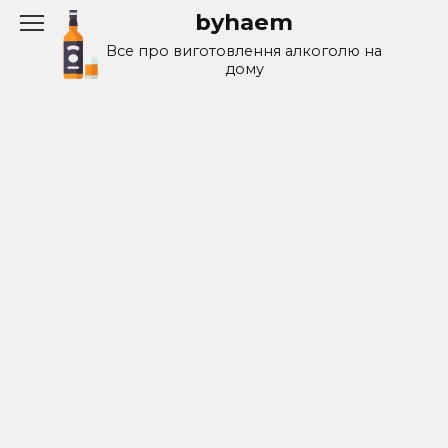
Перейти
byhaem
к
Все про виготовлення алкоголю на
содержанию
дому