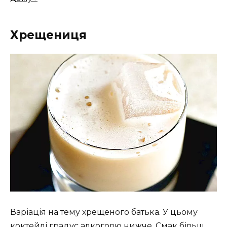
Хрещениця
Варіація на тему хрещеного батька. У цьому
коктейлі градус алкоголю нижче. Смак більш