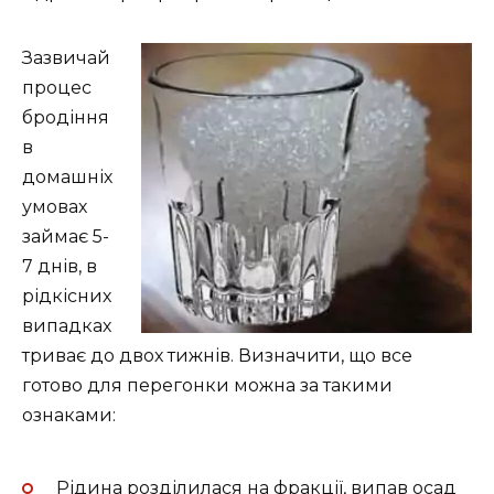
Зазвичай
процес
бродіння
в
домашніх
умовах
займає 5-
7 днів, в
рідкісних
випадках
триває до двох тижнів. Визначити, що все
готово для перегонки можна за такими
ознаками:
Рідина розділилася на фракції, випав осад