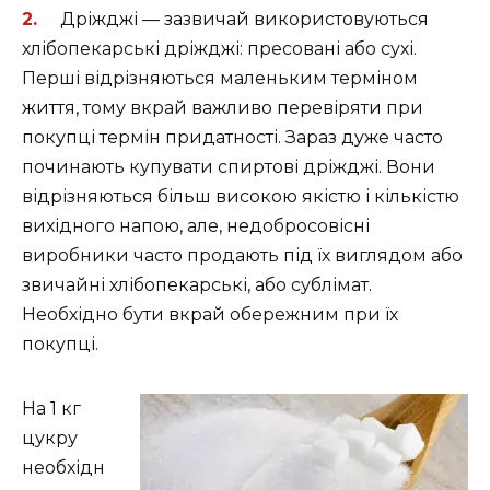
Дріжджі — зазвичай використовуються
хлібопекарські дріжджі: пресовані або сухі.
Перші відрізняються маленьким терміном
життя, тому вкрай важливо перевіряти при
покупці термін придатності. Зараз дуже часто
починають купувати спиртові дріжджі. Вони
відрізняються більш високою якістю і кількістю
вихідного напою, але, недобросовісні
виробники часто продають під їх виглядом або
звичайні хлібопекарські, або сублімат.
Необхідно бути вкрай обережним при їх
покупці.
На 1 кг
цукру
необхідн