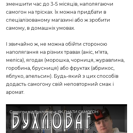
зменшити час до 3-5 місяців, наполягаючи
самогон на трісках. Їх можна придбати в
спеціалізованому магазині або ж зробити
самому, в домашніх умовах.
І звичайно ж, не можна обійти стороною
наполягання на різних травах (аніс, м'ята,
меліса), ягодах (морошка, чорниця, журавлина,
горобина, брусниця) або фруктах (абрикос,
яблуко, апельсин). Будь-який з цих способів
додасть самогону свій неповторний смак і
аромат.
Самогон від Бухловара. ЯК ГНАТИ САМОГОН