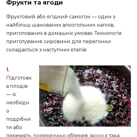
Фрукти та ягоди
Фруктовий або ягідний самогон — один з
найбільш шанованих алкогольних напоїв,
приготованих в домашніх умовах. Технологія
приготування сировини для перегонки
складається з наступних етапів:
Підготовк
а плодів
— їх
необхідн
о
подрібни
ти або
перемять, попередньо обтерев, якщо є така