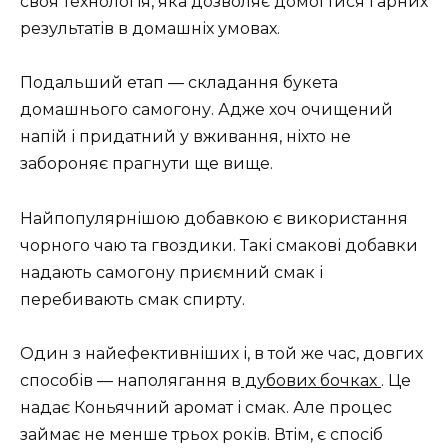
своя технологія, яка дозволяє домогтися гарних
результатів в домашніх умовах.
Подальший етап — складання букета
домашнього самогону. Адже хоч очищений
напій і придатний у вживання, ніхто не
забороняє прагнути ще вище.
Найпопулярнішою добавкою є використання
чорного чаю та гвоздики. Такі смакові добавки
надають самогону приємний смак і
перебивають смак спирту.
Один з найефективніших і, в той же час, довгих
способів — наполягання в
дубових бочках
. Це
надає Коньячний аромат і смак. Але процес
займає не менше трьох років. Втім, є спосіб