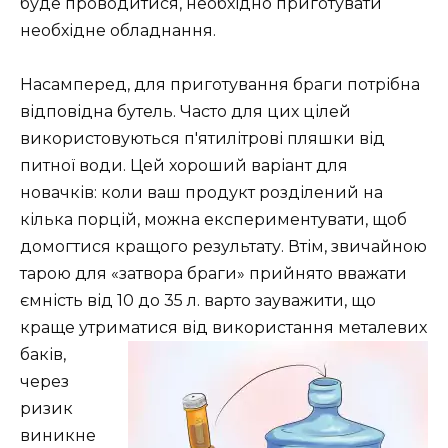
буде проводитися, необхідно приготувати
необхідне обладнання.
Насамперед, для приготування браги потрібна
відповідна бутель. Часто для цих цілей
використовуються п'ятилітрові пляшки від
питної води. Цей хороший варіант для
новачків: коли ваш продукт розділений на
кілька порцій, можна експериментувати, щоб
домогтися кращого результату. Втім, звичайною
тарою для «затвора браги» прийнято вважати
ємність від 10 до 35 л. варто зауважити, що
краще утриматися від
використання металевих
баків,
через
ризик
виникне