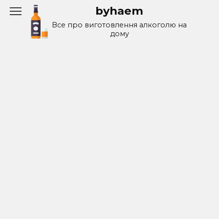
Перейти
byhaem
к
Все про виготовлення алкоголю на
содержанию
дому