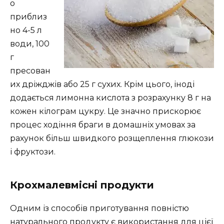
о
приблиз
но 4-5 л
води, 100
г
пресован
их дріжджів або 25 г сухих. Крім цього, іноді
додається лимонна кислота з розрахунку 8 г на
кожен кілограм цукру. Це значно прискорює
процес ходіння браги в домашніх умовах за
рахунок більш швидкого розщеплення глюкози
і фруктози.
Крохмалевмісні продукти
Одним із способів приготування повністю
натурального продукту є використання для цієї