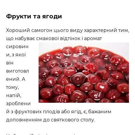
Фрукти та ягоди
Хороший самогон цього виду характерний тим,
що набуває смакової
відтінок і аромат
сировин
и, з якої
він
виготовл
ений. А
тому,
напій,
зроблени
й з фруктових плодів або ягід, є, бажаним
доповненням до святкового столу.