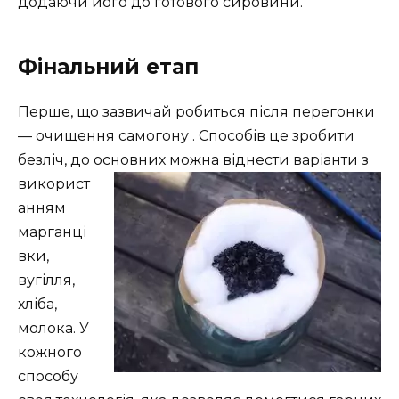
додаючи його до готового сировини.
Фінальний етап
Перше, що зазвичай робиться після перегонки
—
очищення самогону
. Способів це зробити
безліч, до основних можна віднести варіанти з
використ
анням
марганці
вки,
вугілля,
хліба,
молока. У
кожного
способу