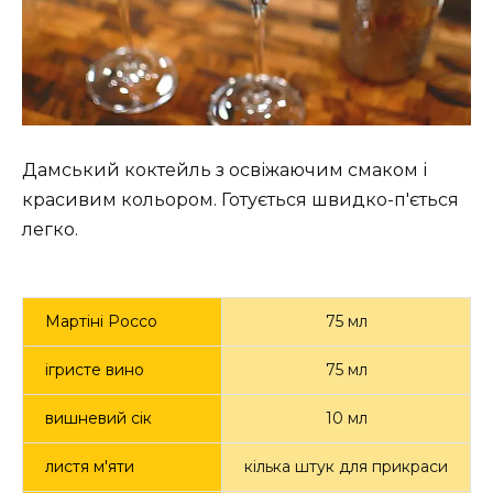
s
c
r
e
e
n
Дамський коктейль з освіжаючим смаком і
красивим кольором. Готується швидко-п'ється
легко.
Мартіні Россо
75 мл
ігристе вино
75 мл
вишневий сік
10 мл
листя м'яти
кілька штук для прикраси