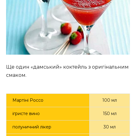
Ще один «дамський» коктейль з оригінальним
смаком.
Мартіні Россо
100 мл
ігристе вино
150 мл
полуничний лікер
30 мл