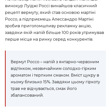
винокур Луїджі Россі винайшов класичний
рецепт вермуту, який став основою мартіні
Россо, а підприємець Алессандро Мартіні
зробив приголомшливу рекламну акцію,
завдяки якій напій більше 100 років утримував
перше місце на ринку серед конкурентів.
Вермут Россо – напій з янтарно-червоним
відтінком, незвичайним солодко-гірким
ароматом і терпким смаком. Вміст цукру в
ньому близько 15%. Завдяки цьому гіркоту
трав не відчувається, смак його
збалансований.