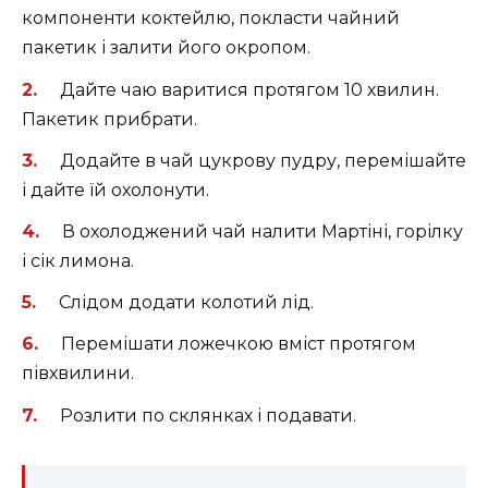
компоненти коктейлю, покласти чайний
пакетик і залити його окропом.
Дайте чаю варитися протягом 10 хвилин.
Пакетик прибрати.
Додайте в чай цукрову пудру, перемішайте
і дайте їй охолонути.
В охолоджений чай налити Мартіні, горілку
і сік лимона.
Слідом додати колотий лід.
Перемішати ложечкою вміст протягом
півхвилини.
Розлити по склянках і подавати.