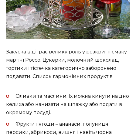
Закуска відіграє велику роль у розкритті смаку
мартіні Россо. Цукерки, молочний шоколад,
тортики і тістечка категорично заборонено
подавати. Список гармонійних продуктів:
Оливки та маслини. Їх можна кинути на дно
келиха або нанизати на шпажку або подати в
окремому посуді.
Фрукти і ягоди – ананаси, полуниця,
персики, абрикоси, вишня і навіть чорна