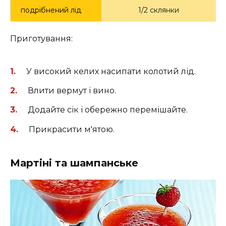
подрібнений лід
1/2 склянки
Приготування:
У високий келих насипати колотий лід.
Влити вермут і вино.
Додайте сік і обережно перемішайте.
Прикрасити м'ятою.
Мартіні та шампанське