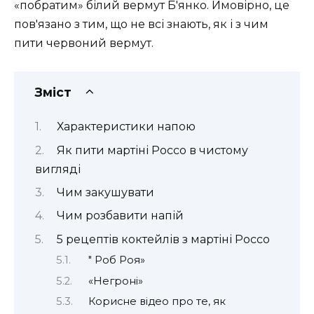
«побратим» білий вермут Б'янко. Ймовірно, це
пов'язано з тим, що не всі знають, як і з чим
пити червоний вермут.
Зміст
Характеристики напою
Як пити мартіні Россо в чистому
вигляді
Чим закушувати
Чим розбавити напій
5 рецептів коктейлів з мартіні Россо
" Роб Роя»
«Негроні»
Корисне відео про те, як