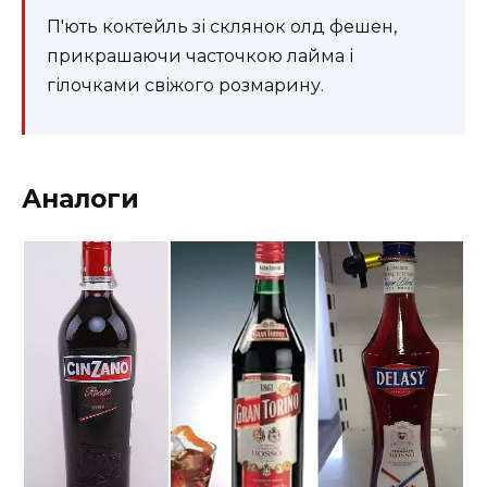
П'ють коктейль зі склянок олд фешен,
прикрашаючи часточкою лайма і
гілочками свіжого розмарину.
Аналоги