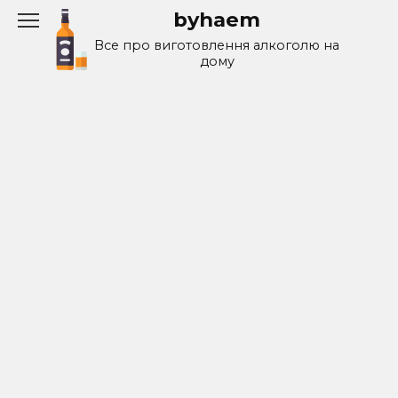
Перейти
byhaem
к
Все про виготовлення алкоголю на
содержанию
дому