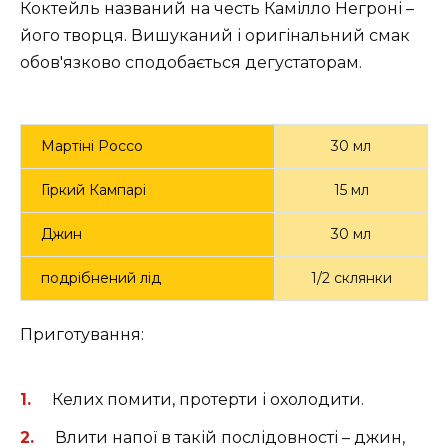
Коктейль названий на честь Камілло Негроні –
його творця. Вишуканий і оригінальний смак
обов'язково сподобається дегустаторам.
Мартіні Россо
30 мл
Гіркий Кампарі
15 мл
Джин
30 мл
подрібнений лід
1/2 склянки
Приготування:
Келих помити, протерти і охолодити.
Влити напої в такій послідовності – джин,