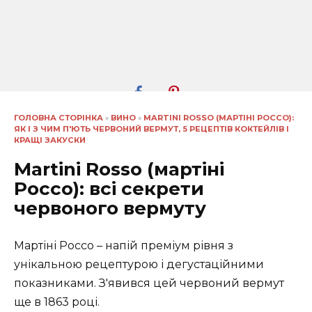
ГОЛОВНА СТОРІНКА
»
ВИНО
»
MARTINI ROSSO (МАРТІНІ РОССО):
ЯК І З ЧИМ П'ЮТЬ ЧЕРВОНИЙ ВЕРМУТ, 5 РЕЦЕПТІВ КОКТЕЙЛІВ І
КРАЩІ ЗАКУСКИ
Martini Rosso (мартіні
Россо): всі секрети
червоного вермуту
Мартіні Россо – напій преміум рівня з
унікальною рецептурою і дегустаційними
показниками. З'явився цей червоний вермут
ще в 1863 році.