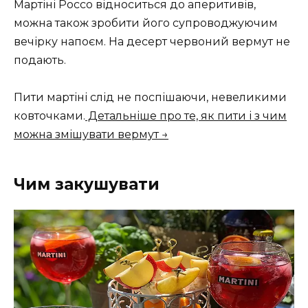
Мартіні Россо відноситься до аперитивів,
можна також зробити його супроводжуючим
вечірку напоєм. На десерт червоний вермут не
подають.
Пити мартіні слід не поспішаючи, невеликими
ковточками.
Детальніше про те, як пити і з чим
можна змішувати вермут →
Чим закушувати