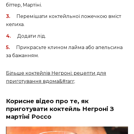
біттер, Мартіні.
Перемішати коктейльної ложечкою вміст
келиха.
Додати лід.
Прикрасьте клином лайма або апельсина
за бажанням.
Більше коктейлів Негроні: рецепти для
приготування вдома&#rarr;
Корисне відео про те, як
приготувати коктейль Негроні З
мартіні Россо