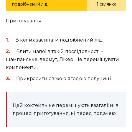
подрібнений лід
1 склянка
Приготування:
В келих засипати подрібнений лід.
Влити напої в такій послідовності –
шампанське, вермут, Лікер. Не перемішувати
компоненти.
Прикрасити свіжою ягодою полуниці.
Цей коктейль не перемішують взагалі: ні в
процесі приготування, ні перед подачею.