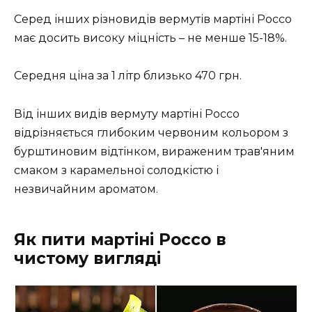
Серед інших різновидів вермутів мартіні Россо
має досить високу міцність – не менше 15-18%.
Середня ціна за 1 літр близько 470 грн.
Від інших видів вермуту мартіні Россо
відрізняється глибоким червоним кольором з
бурштиновим відтінком, вираженим трав'яним
смаком з карамельної солодкістю і
незвичайним ароматом.
Як пити мартіні Россо в
чистому вигляді