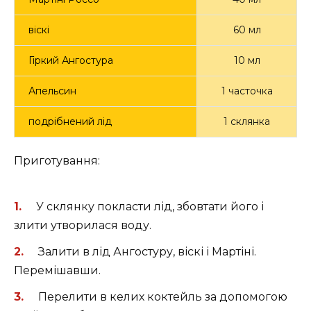
віскі
60 мл
Гіркий Ангостура
10 мл
Апельсин
1 часточка
подрібнений лід
1 склянка
Приготування:
У склянку покласти лід, збовтати його і
злити утворилася воду.
Залити в лід Ангостуру, віскі і Мартіні.
Перемішавши.
Перелити в келих коктейль за допомогою