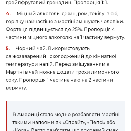
грейпфрутовий гренадин. Пропорція 1: 1.
Міцний алкоголь: джин, ром, текілу, віскі,
горілку найчастіше з мартіні змішують чоловіки.
Фортеця підвищується до 25%. Пропорція 4
частини міцного алкоголю на 1 частину вермуту.
Чорний чай. Використовують
свіжозаварений і охолоджений до кімнатної
температури напій. Перед змішуванням з
Мартіні в чай можна додати трохи лимонного
соку. Пропорція 1 частина чаю на 2 частини
вермуту.
В Америці стало модно розбавляти Мартіні
такими напоями як «Спрайт», «Пепсі» або
«Кола». Варто пам'ятати, що яскравий смак