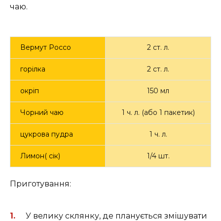
чаю.
Вермут Россо
2 ст. л.
горілка
2 ст. л.
окріп
150 мл
Чорний чаю
1 ч. л. (або 1 пакетик)
цукрова пудра
1 ч. л.
Лимон( сік)
1/4 шт.
Приготування:
У велику склянку, де планується змішувати