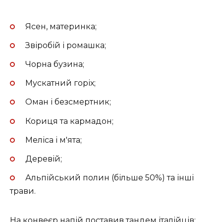
Ясен, материнка;
Звіробій і ромашка;
Чорна бузина;
Мускатний горіх;
Оман і безсмертник;
Кориця та кармадон;
Меліса і м'ята;
Деревій;
Альпійський полин (більше 50%) та інші
трави.
На конвеєр напій поставив тандем італійців: