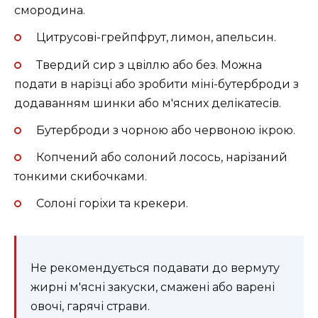
смородина.
Цитрусові-грейпфрут, лимон, апельсин.
Твердий сир з цвіллю або без. Можна
подати в нарізці або зробити міні-бутерброди з
додаванням шинки або м'ясних делікатесів.
Бутерброди з чорною або червоною ікрою.
Копчений або солоний лосось, нарізаний
тонкими скибочками.
Солоні горіхи та крекери.
Не рекомендується подавати до вермуту
жирні м'ясні закуски, смажені або варені
овочі, гарячі страви.