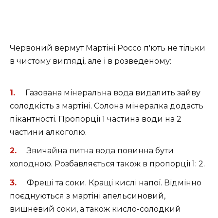
Червоний вермут Мартіні Россо п'ють не тільки
в чистому вигляді, але і в розведеному:
Газована мінеральна вода видалить зайву
солодкість з мартіні. Солона мінералка додасть
пікантності. Пропорції 1 частина води на 2
частини алкоголю.
Звичайна питна вода повинна бути
холодною. Розбавляється також в пропорції 1: 2.
Фреші та соки. Кращі кислі напої. Відмінно
поєднуються з мартіні апельсиновий,
вишневий соки, а також кисло-солодкий