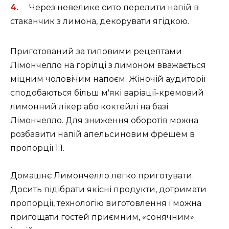
Через невелике сито перелити напій в
стаканчик з лимона, декорувати ягідкою.
Приготований за типовими рецептами
Лімончелло на горілці з лимоном вважається
міцним чоловічим напоєм. Жіночій аудиторії
сподобаються більш м'які варіації-кремовий
лимонний лікер або коктейлі на базі
Лімончелло. Для зниження оборотів можна
розбавити напій апельсиновим фрешем в
пропорції 1:1.
Домашнє Лимончелло легко приготувати.
Досить підібрати якісні продукти, дотримати
пропорції, технологію виготовлення і можна
пригощати гостей приємним, «сонячним»