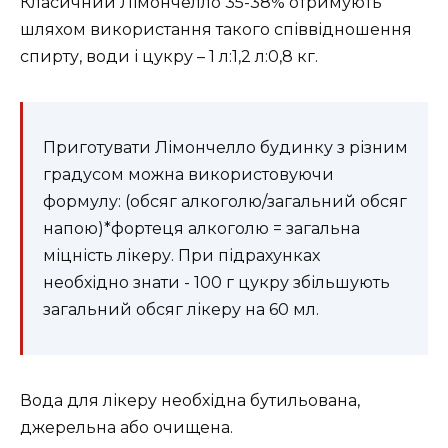
Класичний Лімончелло 35-38% отримують
шляхом використання такого співвідношення
спирту, води і цукру – 1 л:1,2 л:0,8 кг.
Приготувати Лімончелло будинку з різним
градусом можна використовуючи
формулу: (обсяг алкоголю/загальний обсяг
напою)*фортеця алкоголю = загальна
міцність лікеру. При підрахунках
необхідно знати - 100 г цукру збільшують
загальний обсяг лікеру на 60 мл.
Вода для лікеру необхідна бутильована,
джерельна або очищена.