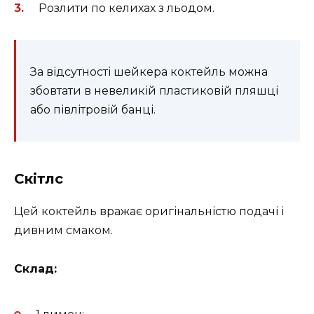
Розлити по келихах з льодом.
За відсутності шейкера коктейль можна
збовтати в невеликій пластиковій пляшці
або півлітровій банці.
Скітлс
Цей коктейль вражає оригінальністю подачі і
дивним смаком.
Склад: