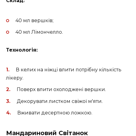
Склад:
40 мл вершків;
40 мл Лімончелло.
Технологія:
В келих на ніжці влити потрібну кількість
лікеру.
Поверх влити охолоджені вершки.
Декорувати листком свіжої м'яти.
Вживати десертною ложкою.
Мандариновий Світанок