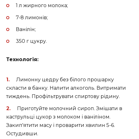
1 л жирного молока;
7-8 лимонів;
Ванілін;
350 г цукру.
Технологія:
Лимонну цедру без білого прошарку
скласти в банку. Налити алкоголь. Витримати
тиждень. Профільтрувати спиртову рідину.
Приготуйте молочний сироп. Змішати в
каструльці цукор з молоком і ваніліном.
Закип'ятити масу і проварити хвилин 5-6.
Остудивши.