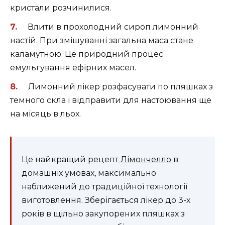
кристали розчинилися.
Влити в прохолодний сироп лимонний
настій. При змішуванні загальна маса стане
каламутною. Це природний процес
емульгування ефірних масел.
Лимонний лікер розфасувати по пляшках з
темного скла і відправити для настоювання ще
на місяць в льох.
Це найкращий рецепт
Лімончелло
в
домашніх умовах, максимально
наближений до традиційної технології
виготовлення. Зберігається лікер до 3-х
років в щільно закупорених пляшках з