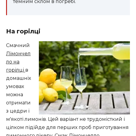
темним склом в погребі.
На горілці
Смачний
Лімончел
ло на
горілці
в
домашніх
умовах
можна
отримати
з цедри і
м'якоті лимонів. Цей варіант не трудомісткий і
цілком підійде для перших проб приготування
лимонного лікеру. Смак Лімончелло,