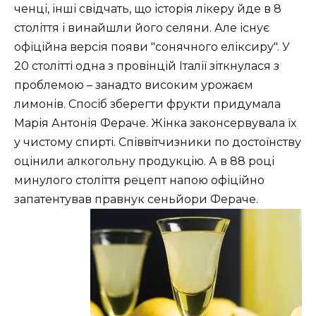
ченці, інші свідчать, що історія лікеру йде в 8
століття і винайшли його селяни. Але існує
офіційна версія появи "сонячного еліксиру". У
20 столітті одна з провінцій Італії зіткнулася з
проблемою – занадто високим урожаєм
лимонів. Спосіб зберегти фрукти придумала
Марія Антонія Фераче. Жінка законсервувала їх
у чистому спирті. Співвітчизники по достоїнству
оцінили алкогольну продукцію. А в 88 році
минулого століття рецепт напою офіційно
запатентував правнук сеньйори Фераче.