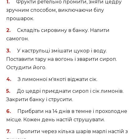
Фрукти ретельно промити, зняти цедру
зручним способом, виключаючи білу
прошарок.
Складіть сировину в банку. Налити
самогон.
У каструльці змішати цукор і воду.
Поставити тару на вогонь і зварити сироп.
Остудити його.
З лимонної м'якоті віджати сік.
До цедрі приєднати сироп і сік лимонів.
Закрити банку і струсити.
Прибрати на 14 днів в темне і прохолодне
місце. Кожен день настій струшувати.
Пролити через кілька шарів марлі настій з