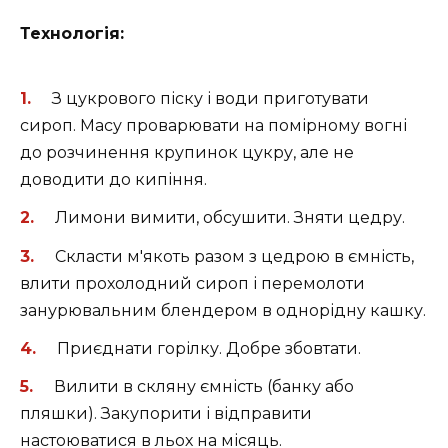
Технологія:
З цукрового піску і води приготувати
сироп. Масу проварювати на помірному вогні
до розчинення крупинок цукру, але не
доводити до кипіння.
Лимони вимити, обсушити. Зняти цедру.
Скласти м'якоть разом з цедрою в ємність,
влити прохолодний сироп і перемолоти
занурювальним блендером в однорідну кашку.
Приєднати горілку. Добре збовтати.
Вилити в скляну ємність (банку або
пляшки). Закупорити і відправити
настоюватися в льох на місяць.