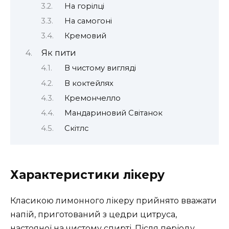
На горілці
На самогоні
Кремовий
Як пити
В чистому вигляді
В коктейлях
Кремончелло
Мандариновий Світанок
Скітлс
Характеристики лікеру
Класикою лимонного лікеру прийнято вважати
напій, приготований з цедри цитруса,
настояної на чистому спирті. Після періоду