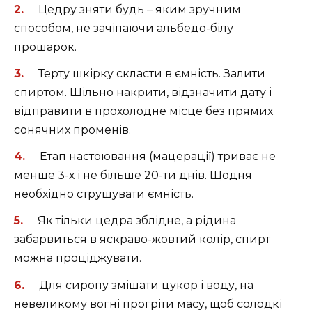
Цедру зняти будь – яким зручним
способом, не зачіпаючи альбедо-білу
прошарок.
Терту шкірку скласти в ємність. Залити
спиртом. Щільно накрити, відзначити дату і
відправити в прохолодне місце без прямих
сонячних променів.
Етап настоювання (мацерації) триває не
менше 3-х і не більше 20-ти днів. Щодня
необхідно струшувати ємність.
Як тільки цедра зблідне, а рідина
забарвиться в яскраво-жовтий колір, спирт
можна проціджувати.
Для сиропу змішати цукор і воду, на
невеликому вогні прогріти масу, щоб солодкі