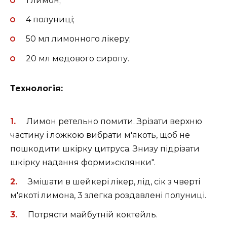
1 лимон;
4 полуниці;
50 мл лимонного лікеру;
20 мл медового сиропу.
Технологія:
Лимон ретельно помити. Зрізати верхню
частину і ложкою вибрати м'якоть, щоб не
пошкодити шкірку цитруса. Знизу підрізати
шкірку надання форми»склянки".
Змішати в шейкері лікер, лід, сік з чверті
м'якоті лимона, 3 злегка роздавлені полуниці.
Потрясти майбутній коктейль.