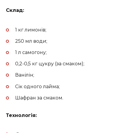
Склад:
1 кг лимонів;
250 мл води;
1 л самогону;
0,2-0,5 кг цукру (за смаком);
Ванілін;
Сік одного лайма;
Шафран за смаком.
Технологія: