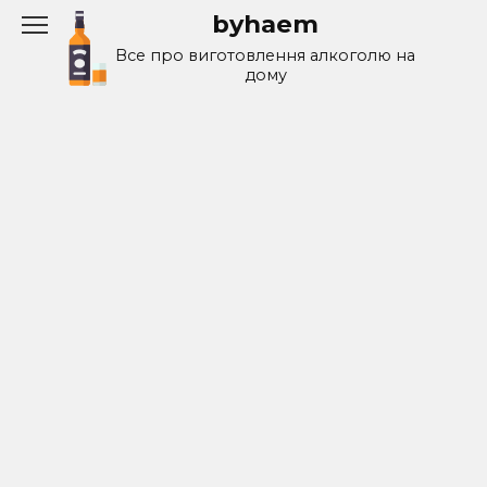
Перейти
byhaem
к
Все про виготовлення алкоголю на
содержанию
дому