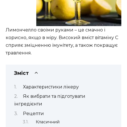
Лимончелло своїми руками – це смачно і
корисно, якщо в міру. Високий вміст вітаміну C
сприяє зміцненню імунітету, а також покращує
травлення.
Зміст
Характеристики лікеру
Як вибрати та підготувати
інгредієнти
Рецепти
Класичний