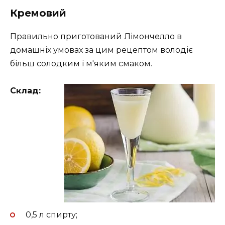
Кремовий
Правильно приготований Лімончелло в
домашніх умовах за цим рецептом володіє
більш солодким і м'яким смаком.
Склад:
0,5 л спирту;