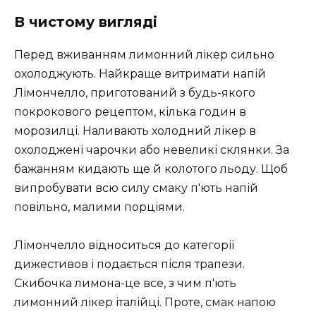
В чистому вигляді
Перед вживанням лимонний лікер сильно
охолоджують. Найкраще витримати напій
Лімончелло, приготований з будь-якого
покрокового рецептом, кілька годин в
морозилці. Наливають холодний лікер в
охолоджені чарочки або невеликі склянки. За
бажанням кидають ще й колотого льоду. Щоб
випробувати всю силу смаку п'ють напій
повільно, малими порціями.
Лімончелло відноситься до категорії
дижестивов і подається після трапези.
Скибочка лимона-це все, з чим п'ють
лимонний лікер італійці. Проте, смак напою