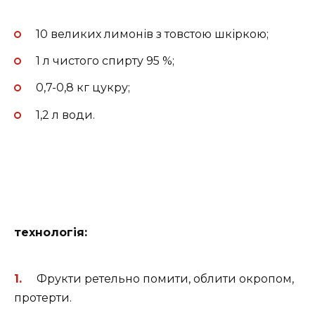
10 великих лимонів з товстою шкіркою;
1 л чистого спирту 95 %;
0,7-0,8 кг цукру;
1,2 л води.
технологія:
Фрукти ретельно помити, облити окропом,
протерти.