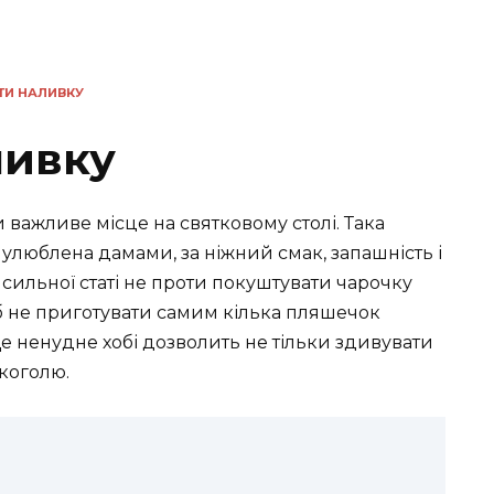
ТИ НАЛИВКУ
ливку
и важливе місце на святковому столі. Така
улюблена дамами, за ніжний смак, запашність і
 сильної статі не проти покуштувати чарочку
б не приготувати самим кілька пляшечок
е ненудне хобі дозволить не тільки здивувати
лкоголю.