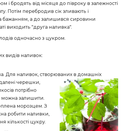
м і бродять від місяця до півроку в залежності
ту. Потім перебродив сік зливають і
а бажанням, а до залишився сировини
ті виходить "друга наливка".
лодів одночасно з цукром.
их видів наливок:
. Для наливок, створюваних в домашніх
далені черешки,
икосів потрібно
и можна залишити.
плена морозцем. З
жна робити наливки,
ня кількості цукру.