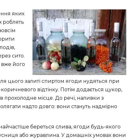
ення яких
х роблять
зовсім
корити
лодів,
ерез сито.
і вже його
 Для цього залиті спиртом ягоди нудяться при
-коричневого відтінку. Потім додається цукор,
в прохолодне місце. До речі, наливки з
олягати надто довго: вони стануть надмірно
 найчастіше береться слива, ягоди будь-якого
усниця або журавлина. У домашніх умовах вони