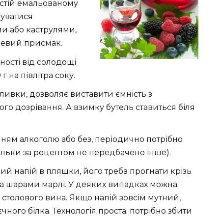
стій емальованому
туватися
и або каструлями,
алевий присмак.
ності від солодощі
г на півлітра соку.
наливки, дозволяє виставити ємність з
о дозрівання. А взимку бутель ставиться біля
нням алкоголю або без, періодично потрібно
ільки за рецептом не передбачено інше).
ий напій в пляшки, його треба прогнати крізь
а шарами марлі. У деяких випадках можна
столового вина. Якщо напій зовсім мутний,
ного білка. Технологія проста: потрібно збити