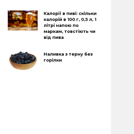
Калорії в пиві: скільки
калорій в 100 г, 0,5 л, 1
літрі напою по
маркам, товстіють чи
від пива
Наливка з терну без
горілки