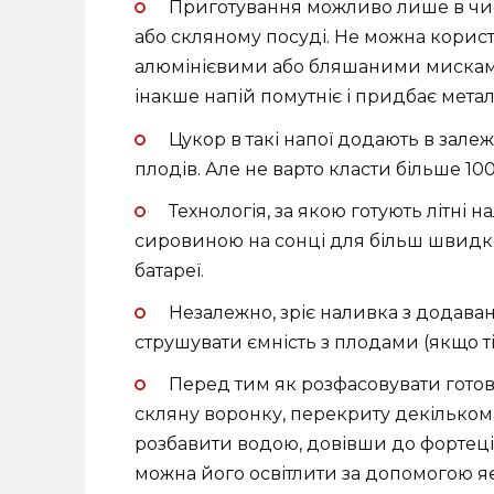
Приготування можливо лише в чи
або скляному посуді. Не можна корис
алюмінієвими або бляшаними мискам
інакше напій помутніє і придбає мет
Цукор в такі напої додають в залеж
плодів. Але не варто класти більше 100 
Технологія, за якою готують літні 
сировиною на сонці для більш швидког
батареї.
Незалежно, зріє наливка з додава
струшувати ємність з плодами (якщо т
Перед тим як розфасовувати готов
скляну воронку, перекриту декільком
розбавити водою, довівши до фортеці 
можна його освітлити за допомогою яєч