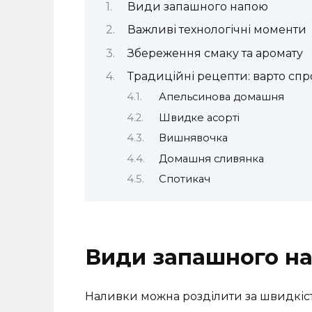
Види запашного напою
Важливі технологічні моменти
Збереження смаку та аромату
Традиційні рецепти: варто спр
Апельсинова домашня
Швидке асорті
Вишнявочка
Домашня сливянка
Спотикач
Види запашного н
Наливки можна розділити за швидкіст