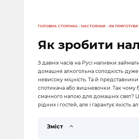
ГОЛОВНА СТОРІНКА
»
НАСТОЯНКИ
»
ЯК ПРИГОТУВА
Як зробити на
З давніх часів на Русі наливки займал
домашня алкогольна солодкість дуже 
невисоку міцність. Та й представники
спотикача або вишневочки. Так чому 
смачного напою для домашніх свят? Ц
рідних і гостей, але і гарантує якість а
Зміст