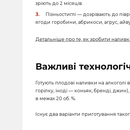
зріють до 2 місяців.
Пізньостиглі — дозрівають до пів
ягоди горобини, абрикоси, агрус, айву
Детальніше про те, як зробити налив
Важливі технологі
Готують плодові наливки на алкоголі в
горілку, іноді — коньяк, бренді, джин
в межах 20 об. %.
Існує два варіанти приготування тако