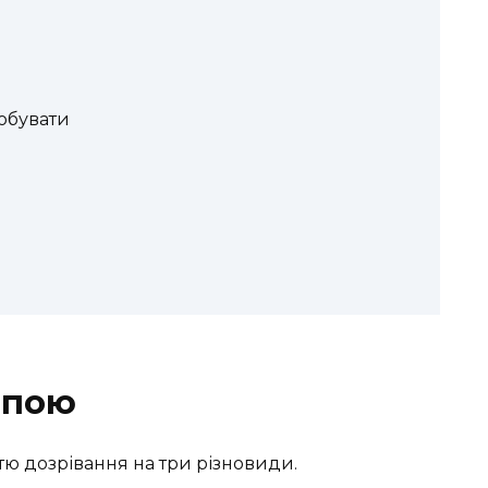
обувати
апою
ю дозрівання на три різновиди.