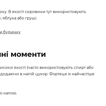
року. В якості сировини тут використовують
, яблука або груші.
ки будинку
чні моменти
исокої якості (часто використовують спирт або
), додаючи в напій цукор. Фортеця їх найчастіше
го напою.