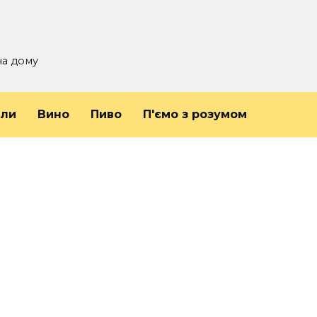
на дому
йли
Вино
Пиво
П'ємо з розумом