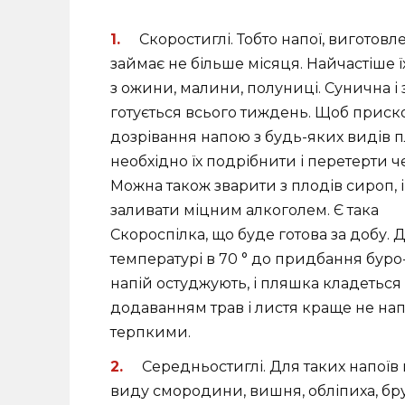
Скоростиглі. Тобто напої, виготовл
займає не більше місяця. Найчастіше ї
з ожини, малини, полуниці. Сунична і 
готується всього тиждень. Щоб прис
дозрівання напою з будь-яких видів п
необхідно їх подрібнити і перетерти ч
Можна також зварити з плодів сироп, 
заливати міцним алкоголем. Є така
Скороспілка, що буде готова за добу.
температурі в 70 ° до придбання буро
напій остуджують, і пляшка кладеться 
додаванням трав і листя краще не нап
терпкими.
Середньостиглі. Для таких напоїв
виду смородини, вишня, обліпиха, бр