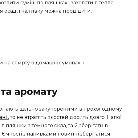
 розлити суміш по пляшках і заховати в тепле
ся осад, і наливку можна процідити.
и на спирту в домашніх умовах →
та аромату
ерігають щільно закупореними в прохолодному
ані
, то не втратять якостей досить довго. Напої
 пляшки з темного скла, та й зберігати в
. Ємності з наливками повинні зберігатися