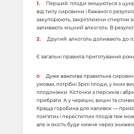
Перший: плоди змішуються з цукро
від типу сировини і бажаного результа
закупорюють, закріплюючи спиртом з
заливають міцний алкоголь. В результа
Другий: алкоголь доливають до п
Є загальні правила приготування різн
Дуже важлива правильна сировина
умовах, потрібні Зрілі
плоди, у яких ви
плодоніжки. Кісточки з персиків і абр
прибрати. А у черешні, вишні та слив
Краща горобина для наливок — прихо
пом'ятих і перестиглих плодів теж мо
але їх якість буде нижче через знижен