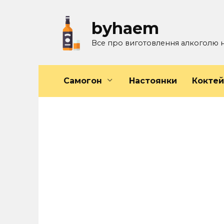
Перейти
к
byhaem
содержанию
Все про виготовлення алкоголю 
Самогон
Настоянки
Кокте