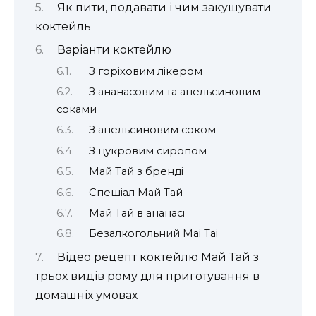
Як пити, подавати і чим закушувати
коктейль
Варіанти коктейлю
З горіховим лікером
З ананасовим та апельсиновим
соками
З апельсиновим соком
З цукровим сиропом
Май Тай з бренді
Спешіал Май Тай
Май Тай в ананасі
Безалкогольний Mai Tai
Відео рецепт коктейлю Май Тай з
трьох видів рому для приготування в
домашніх умовах