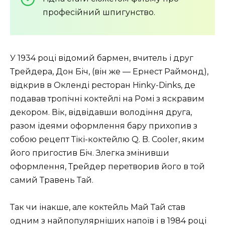
професійний шпигунство.
У 1934 році відомий бармен, вчитель і друг
Трейдера, Дон Біч, (він же — Ернест Раймонд),
відкрив в Окленді ресторан Hinky-Dinks, де
подавав тропічні коктейлі на Ромі з яскравим
декором. Вік, відвідавши володіння друга,
разом ідеями оформлення бару прихопив з
собою рецепт Тікі-коктейлю Q. B. Cooler, яким
його пригостив Біч. Злегка змінивши
оформлення, Трейдер перетворив його в той
самий Травень Тай.
Так чи інакше, але коктейль Май Тай став
одним з найпопулярніших напоїв і в 1984 році