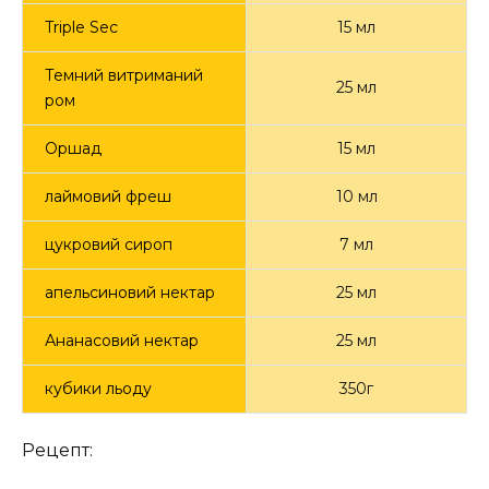
Triple Sec
15 мл
Темний витриманий
25 мл
ром
Оршад
15 мл
лаймовий фреш
10 мл
цукровий сироп
7 мл
апельсиновий нектар
25 мл
Ананасовий нектар
25 мл
кубики льоду
350г
Рецепт: