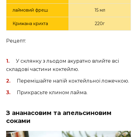
лаймовий фреш
15 мл
Крижана крихта
220г
Рецепт:
У склянку з льодом акуратно влийте всі
складові частини коктейлю.
Перемішайте напій коктейльної ложечкою.
Прикрасьте клином лайма.
З ананасовим та апельсиновим
соками