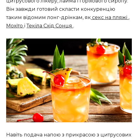
цитрусового лікеру, лайма і горіхового сиропу.
Він завжди готовий скласти конкуренцію
таким відомим лонг-дрінкам, як
секс на пляжі
,
Мохіто
і
Текіла Схід Сонця
.
Навіть подача напою з прикрасою з цитрусових