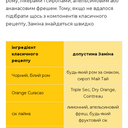
рому, лікерами і сиропами, апельсиновим або
ананасовим фрешем. Тому, якщо не вдалося
підібрати щось з компонентів класичного
рецепту, Заміна знайдеться швидко.
інгредієнт
класичного
допустима Заміна
рецепту
будь-який ром за смаком,
Чорний, білий ром
сироп Май Тай
Triple Sec, Dry Orange,
Orange Curacao
Cointreau
лимонний, апельсиновий
сік лайма
фреш, будь-який
фруктовий сік