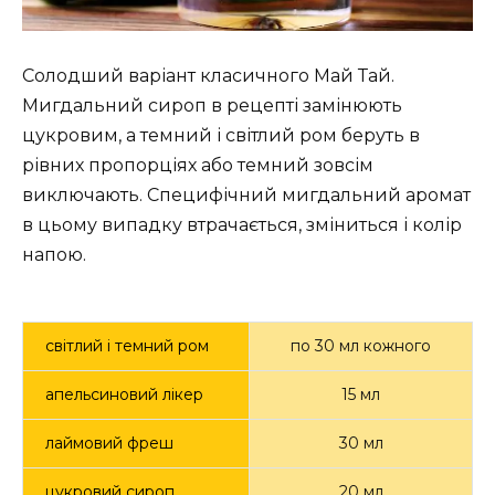
Солодший варіант класичного Май Тай.
Мигдальний сироп в рецепті замінюють
цукровим, а темний і світлий ром беруть в
рівних пропорціях або темний зовсім
виключають. Специфічний мигдальний аромат
в цьому випадку втрачається, зміниться і колір
напою.
світлий і темний ром
по 30 мл кожного
апельсиновий лікер
15 мл
лаймовий фреш
30 мл
цукровий сироп
20 мл