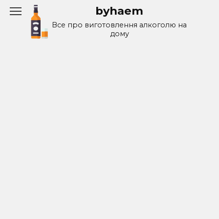
Перейти
byhaem
к
Все про виготовлення алкоголю на
содержанию
дому