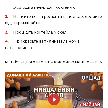
Охолодіть келих для коктейлю.
Налийте всі інгредієнти в шейкер, додайте
лід, перемішайте.
Процідіть коктейль у скелі.
Прикрасьте вапняним клином і
парасолькою.
Міцність цього варіанту коктейлю менше — 15%.
P