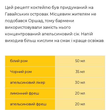
n
Цей рецепт коктейлю був придуманий на
Гавайських островах. Місцевим жителям не
подобався Оршад, тому бармени
використовували замість нього
концентрований апельсиновий сік. Напій
виходив більш кислим на смак і краще освіжав.
білий ром
50 мл
Чорний ром
35 мл
апельсиновий лікер
30 мл
лимонний фреш
20 мл
апельсиновий фреш
20 мл