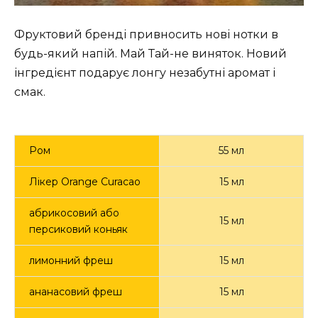
Фруктовий бренді привносить нові нотки в
будь-який напій. Май Тай-не виняток. Новий
інгредієнт подарує лонгу незабутні аромат і
смак.
Ром
55 мл
Лікер Orange Curacao
15 мл
абрикосовий або
15 мл
персиковий коньяк
лимонний фреш
15 мл
ананасовий фреш
15 мл