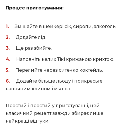
Процес приготування:
Змішайте в шейкері сік, сиропи, алкоголь.
Додайте лід.
Ще раз збийте.
Наповніть келих Тікі крижаною крихтою.
Перелийте через ситечко коктейль.
Додайте більше льоду і прикрасьте
вапняним клином і м'ятою.
Простий і простий у приготуванні, цей
класичний рецепт завжди збирає лише
найкращі відгуки.