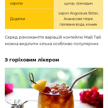
сиропи
цукор, гренадин
сироп Angostura Bitter,
Додатки
Ананасове пюре,
газована вода, коньяк
Серед різноманіття варіацій коктейлю Май Тай
можна виділити кілька особливо популярних.
З горіховим лікером