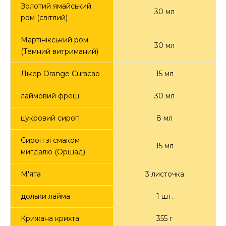
Золотий ямайський
30 мл
ром (світлий)
Мартінікський ром
30 мл
(Темний витриманий)
Лікер Orange Curacao
15 мл
лаймовий фреш
30 мл
цукровий сироп
8 мл
Сироп зі смаком
15 мл
мигдалю (Оршад)
М'ята
3 листочка
дольки лайма
1 шт.
Крижана крихта
355 г