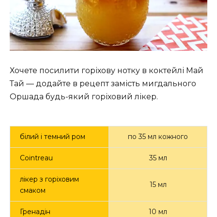
Хочете посилити горіхову нотку в коктейлі Май
Тай — додайте в рецепт замість мигдального
Оршада будь-який горіховий лікер.
білий і темний ром
по 35 мл кожного
Cointreau
35 мл
лікер з горіховим
15 мл
смаком
Гренадін
10 мл