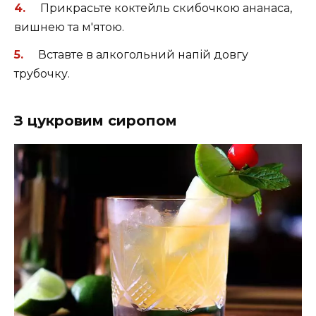
Прикрасьте коктейль скибочкою ананаса,
вишнею та м'ятою.
Вставте в алкогольний напій довгу
трубочку.
З цукровим сиропом