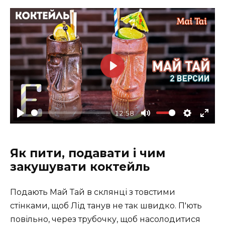
P
l
a
12:58
y
P
M
S
E
l
u
e
n
Як пити, подавати і чим
a
t
t
t
закушувати коктейль
y
e
t
e
i
r
Подають Май Тай в склянці з товстими
n
f
стінками, щоб Лід танув не так швидко. П'ють
g
u
повільно, через трубочку, щоб насолодитися
s
l