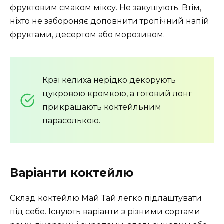
фруктовим смаком міксу. Не закушують. Втім,
l
ніхто не забороняє доповнити тропічний напій
s
фруктами, десертом або морозивом.
c
r
e
e
Краї келиха нерідко декорують
n
цукровою кромкою, а готовий лонг
прикрашають коктейльним
парасолькою.
Варіанти коктейлю
Склад коктейлю Май Тай легко підлаштувати
під себе. Існують варіанти з різними сортами