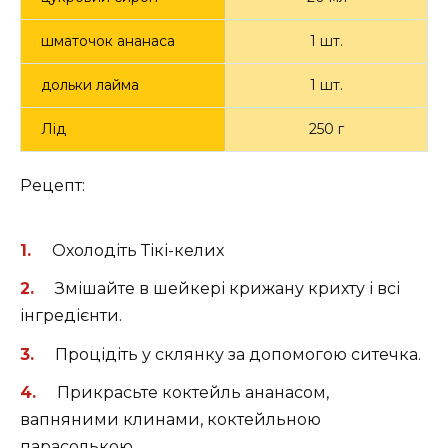
шматочок ананаса
1 шт.
дольки лайма
1 шт.
Лід
250 г
Рецепт:
Охолодіть Тікі-келих
Змішайте в шейкері крижану крихту і всі
інгредієнти.
Процідіть у склянку за допомогою ситечка.
Прикрасьте коктейль ананасом,
вапняними клинами, коктейльною
парасолькою.