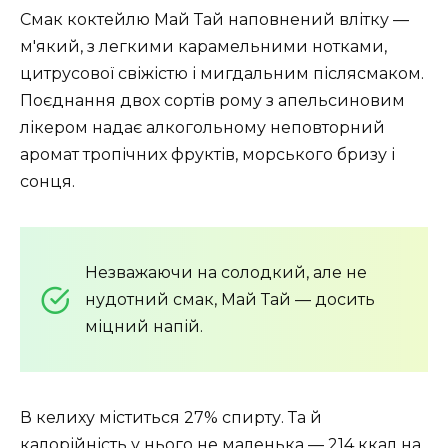
Смак коктейлю Май Тай наповнений влітку —
м'який, з легкими карамельними нотками,
цитрусової свіжістю і мигдальним післясмаком.
Поєднання двох сортів рому з апельсиновим
лікером надає алкогольному неповторний
аромат тропічних фруктів, морського бризу і
сонця.
Незважаючи на солодкий, але не
нудотний смак, Май Тай — досить
міцний напій.
В келиху міститься 27% спирту. Та й
калорійність у нього не маленька — 214 ккал на