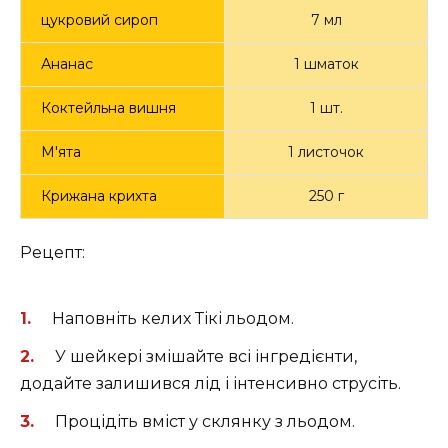
цукровий сироп
7 мл
Ананас
1 шматок
Коктейльна вишня
1 шт.
М'ята
1 листочок
Крижана крихта
250 г
Рецепт:
Наповніть келих Тікі льодом.
У шейкері змішайте всі інгредієнти,
додайте залишився лід і інтенсивно струсіть.
Процідіть вміст у склянку з льодом.