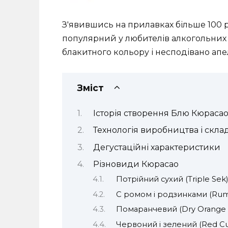
З'явившись на прилавках більше 100 р
популярний у любителів алкогольних
блакитного кольору і несподівано ап
Зміст
Історія створення Блю Кюраса
Технологія виробництва і скла
Дегустаційні характеристики
Різновиди Кюрасао
Потрійний сухий (Triple Sek
C ромом і родзинками (Rum 
Помаранчевий (Dry Orange 
Червоний і зелений (Red Cu