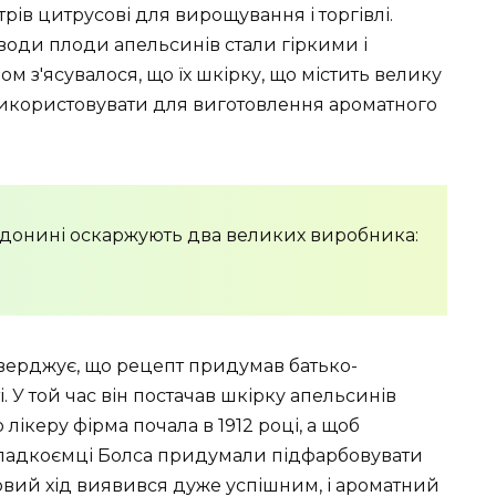
рів цитрусові для вирощування і торгівлі.
 води плоди апельсинів стали гіркими і
м з'ясувалося, що їх шкірку, що містить велику
використовувати для виготовлення ароматного
 донині оскаржують два великих виробника:
тверджує, що рецепт придумав батько-
і. У той час він постачав шкірку апельсинів
лікеру фірма почала в 1912 році, а щоб
спадкоємці Болса придумали підфарбовувати
овий хід виявився дуже успішним, і ароматний