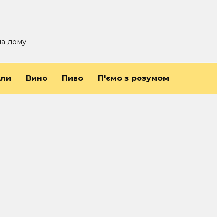
на дому
йли
Вино
Пиво
П'ємо з розумом