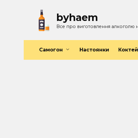
Перейти
к
byhaem
содержанию
Все про виготовлення алкоголю 
Самогон
Настоянки
Кокте