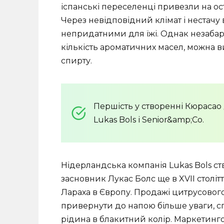
іспанські переселенці привезли на ост
Через невідповідний клімат і нестачу
непридатними для їжі. Однак незабаро
кількість ароматичних масел, можна 
спирту.
Першість у створенні Кюрасао
Lukas Bols і Senior&amp;Co.
Нідерландська компанія Lukas Bols с
засновник Лукас Болс ще в XVII столітт
Лараха в Європу. Продажі цитрусового 
привернути до напою більше уваги, 
рідина в блакитний колір. Маркетинг