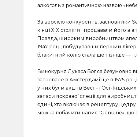
алкоголь з романтичною назвою «небе
За версією конкурентів, засновники S
кінці XIX століття і продавали його в 
Правда, широким виробництвом апел
1947 році, побудувавши перший лікеро
блакитний колір стала ще пізніше — тіл
Винокурня Лукаса Болса безумовно ви
засноване в Амстердамі ще в 1575 роц
у них були акції в Вест - і Ост-Індськи
запаси яскравої спеції для виробництв
єдині, хто включає в рецептуру цедру 
можна побачити напис "Genuine«, що 