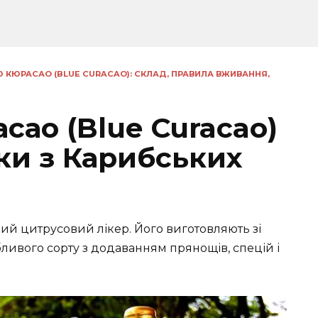
Ю КЮРАСАО (BLUE CURACAO): СКЛАД, ПРАВИЛА ВЖИВАННЯ,
сао (Blue Curacao)
ки з Карибських
ний цитрусовий лікер. Його виготовляють зі
бливого сорту з додаванням прянощів, спецій і