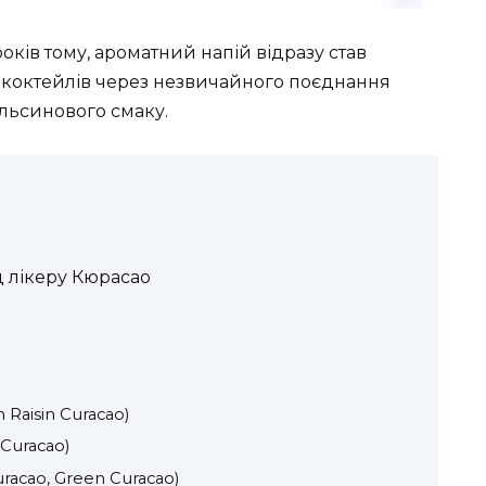
оків тому, ароматний напій відразу став
 коктейлів через незвичайного поєднання
ельсинового смаку.
о
д лікеру Кюрасао
)
Raisin Curacao)
Curacao)
racao, Green Curacao)