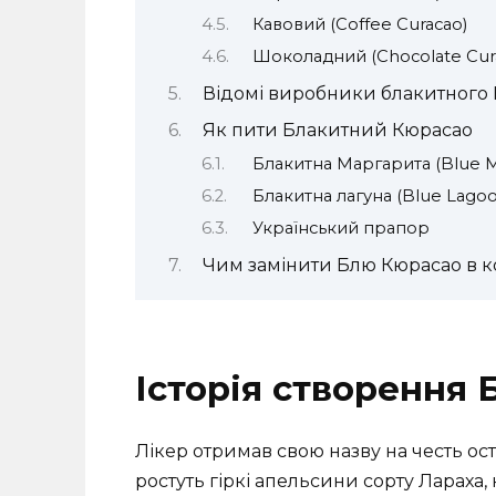
Кавовий (Coffee Curacao)
Шоколадний (Chocolate Cur
Відомі виробники блакитного
Як пити Блакитний Кюрасао
Блакитна Маргарита (Blue Ma
Блакитна лагуна (Blue Lagoo
Український прапор
Чим замінити Блю Кюрасао в к
Історія створення
Лікер отримав свою назву на честь ос
ростуть гіркі апельсини сорту Лараха,