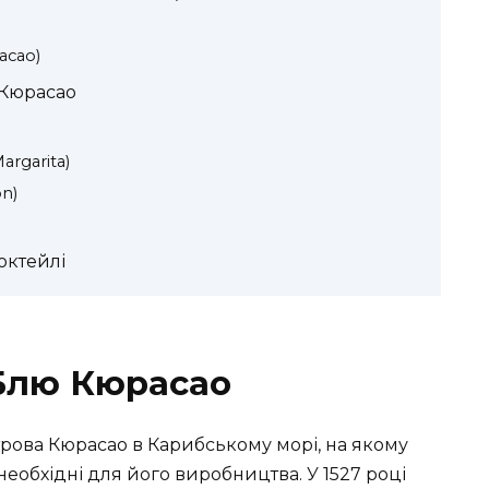
acao)
 Кюрасао
rgarita)
n)
октейлі
 Блю Кюрасао
трова Кюрасао в Карибському морі, на якому
 необхідні для його виробництва. У 1527 році