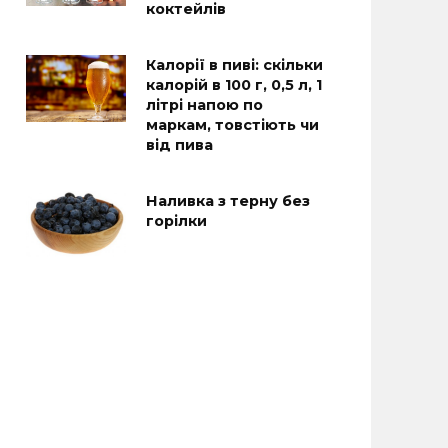
коктейлів
Калорії в пиві: скільки
калорій в 100 г, 0,5 л, 1
літрі напою по
маркам, товстіють чи
від пива
Наливка з терну без
горілки