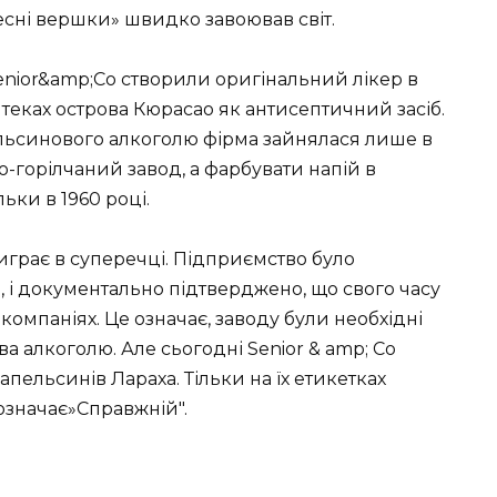
сні вершки» швидко завоював світ.
enior&amp;Co створили оригінальний лікер в
аптеках острова Кюрасао як антисептичний засіб.
ьсинового алкоголю фірма зайнялася лише в
-горілчаний завод, а фарбувати напій в
ьки в 1960 році.
грає в суперечці. Підприємство було
і, і документально підтверджено, що свого часу
х компаніях. Це означає, заводу були необхідні
а алкоголю. Але сьогодні Senior & amp; Co
апельсинів Лараха. Тільки на їх етикетках
означає»Справжній".