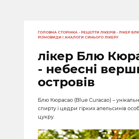
ГОЛОВНА СТОРІНКА
»
РЕЦЕПТИ ЛІКЕРІВ
»
ЛІКЕР БЛ
РІЗНОВИДИ І АНАЛОГИ СИНЬОГО ЛІКЕРУ
лікер Блю Кюра
- небесні верш
островів
Блю Кюрасао (Blue Curacao) – унікаль
спирту і цедри гірких апельсинів осо
цукру.