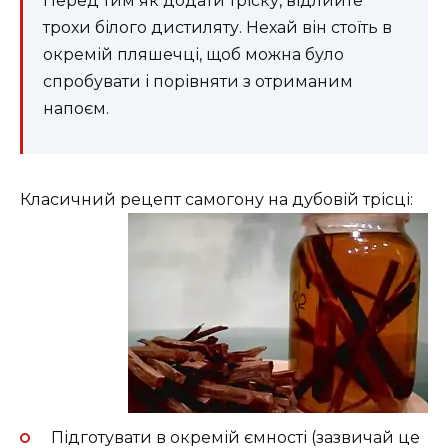
Перед тим як додати тріску, відлийте
трохи білого дистиляту. Нехай він стоїть в
окремій пляшечці, щоб можна було
спробувати і порівняти з отриманим
напоєм.
Класичний рецепт самогону на дубовій трісці:
Підготувати в окремій ємності (зазвичай це