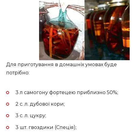
Для приготування в домашніх умовах буде
потрібно:
3 л самогону фортецею приблизно 50%;
2 с. л. дубової кори;
3 с. л. цукру;
3 шт. гвоздики (Спеція);