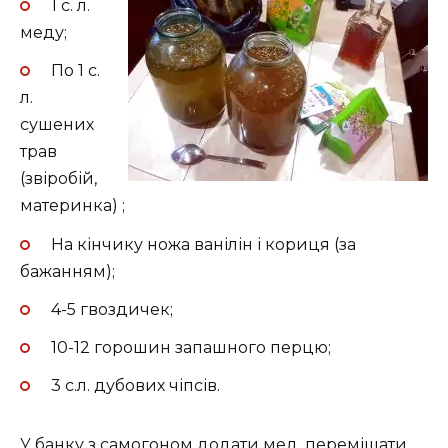
1 с. л.
меду;
По 1 с.
л.
сушених
трав
(звіробій,
материнка) ;
На кінчику ножа ванілін і кориця (за
бажанням);
4-5 гвоздичек;
10-12 горошин запашного перцю;
3 с.л. дубових чіпсів.
У банку з самогоном додати мед, перемішати.