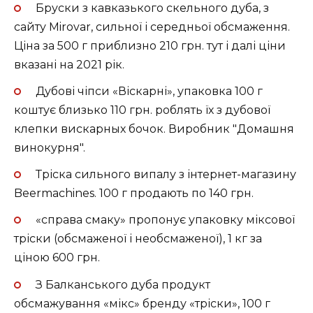
Бруски з кавказького скельного дуба, з
сайту Mirovar, сильної і середньої обсмаження.
Ціна за 500 г приблизно 210 грн. тут і далі ціни
вказані на 2021 рік.
Дубові чіпси «Віскарні», упаковка 100 г
коштує близько 110 грн. роблять їх з дубової
клепки вискарных бочок. Виробник "Домашня
винокурня".
Тріска сильного випалу з інтернет-магазину
Beermachines. 100 г продають по 140 грн.
«справа смаку» пропонує упаковку міксової
тріски (обсмаженої і необсмаженої), 1 кг за
ціною 600 грн.
З Балканського дуба продукт
обсмажування «мікс» бренду «тріски», 100 г