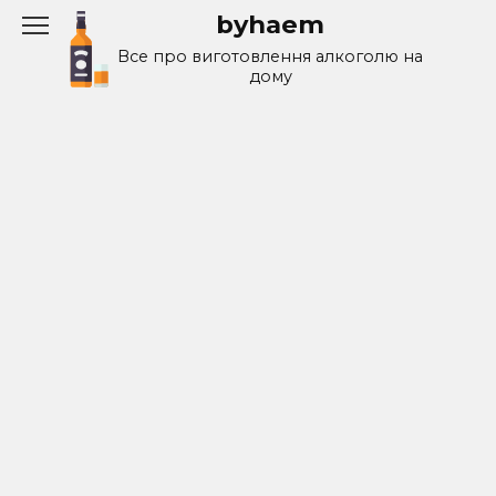
Перейти
byhaem
к
Все про виготовлення алкоголю на
содержанию
дому