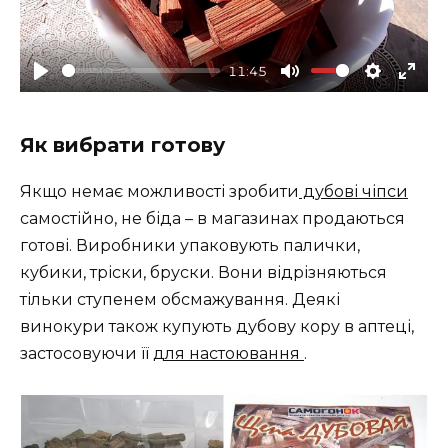
l
a
11:45
y
P
M
S
E
l
u
e
n
Як вибрати готову
a
t
t
t
y
e
t
e
Якщо немає можливості зробити
дубові чіпси
i
r
самостійно, не біда – в магазинах продаються
n
f
готові. Виробники упаковують палички,
g
u
кубики, тріски, бруски. Вони відрізняються
s
l
тільки ступенем обсмажування. Деякі
l
винокури також купують дубову кору в аптеці,
s
застосовуючи її
для настоювання
.
c
r
e
e