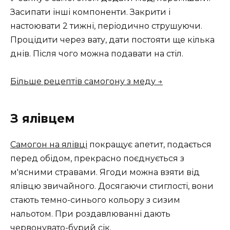
Засипати інші компоненти. Закрити і
настоювати 2 тижні, періодично струшуючи.
Процідити через вату, дати постояти ще кілька
днів. Після чого можна подавати на стіл.
Більше рецептів самогону з меду →
З ялівцем
Самогон на ялівці
покращує апетит, подається
перед обідом, прекрасно поєднується з
м'ясними стравами. Ягоди можна взяти від
ялівцю звичайного. Досягаючи стиглості, вони
стають темно-синього кольору з сизим
нальотом. При роздавлюванні дають
червонувато-бурий сік.