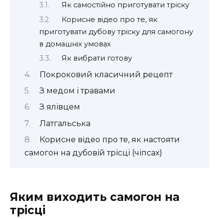
Як самостійно приготувати тріску
Корисне відео про те, як
приготувати дубову тріску для самогону
в домашніх умовах
Як вибрати готову
Покроковий класичний рецепт
З медом і травами
З ялівцем
Латгальська
Корисне відео про те, як настояти
самогон на дубовій трісці (чіпсах)
Яким виходить самогон на
трісці