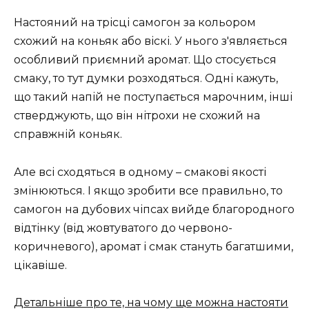
Настояний на трісці самогон за кольором
схожий на коньяк або віскі. У нього з'являється
особливий приємний аромат. Що стосується
смаку, то тут думки розходяться. Одні кажуть,
що такий напій не поступається марочним, інші
стверджують, що він нітрохи не схожий на
справжній коньяк.
Але всі сходяться в одному – смакові якості
змінюються. І якщо зробити все правильно, то
самогон на дубових чіпсах вийде благородного
відтінку (від жовтуватого до червоно-
коричневого), аромат і смак стануть багатшими,
цікавіше.
Детальніше про те, на чому ще можна настояти