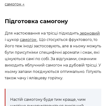
самогон →
Підготовка самогону
Для настоювання на трісці підходить
зерновий
і цукор
самогон
. Що стосується фруктового, то
його теж іноді застосовують, але в ньому можуть
бути присутніми специфічні аромати і смак, які
цінуються самі по собі. За відгуками, смачним
виходить яблучний самогон на дубовій трісці. У
ньому запахи поєднуються оптимально. Готують
також чачу і ялівцеву горілку.
Настій самогону буде тим краще, чим
чистіше використовується вихідний