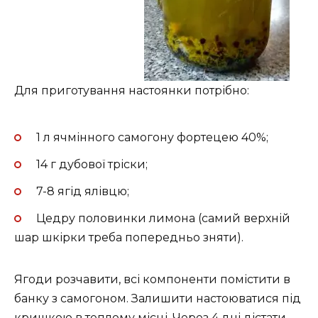
Для приготування настоянки потрібно:
1 л ячмінного самогону фортецею 40%;
14 г дубової тріски;
7-8 ягід ялівцю;
Цедру половинки лимона (самий верхній
шар шкірки треба попередньо зняти).
Ягоди розчавити, всі компоненти помістити в
банку з самогоном. Залишити настоюватися під
кришкою в теплому місці. Через 4 дні дістати