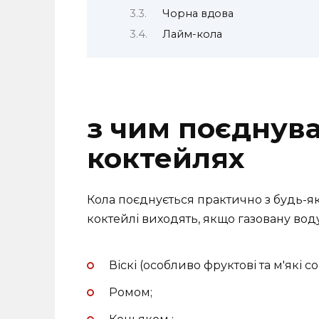
Чорна вдова
Лайм-кола
з чим поєднува
коктейлях
Кола поєднується практично з будь-я
коктейлі виходять, якщо газовану воду
Віскі (особливо фруктові та м'які со
Ромом;