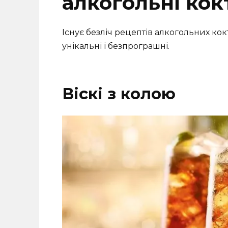
алкогольні кок
Існує безліч рецептів алкогольних ко
унікальні і безпрограшні.
Віскі з колою