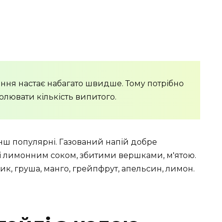
ніння настає набагато швидше. Тому потрібно
олювати кількість випитого.
енш популярні. Газований напій добре
і лимонним соком, збитими вершками, м'ятою.
к, груша, манго, грейпфрут, апельсин, лимон.