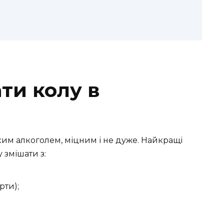
ти колу в
ким алкоголем, міцним і не дуже. Найкращі
 змішати з:
рти);