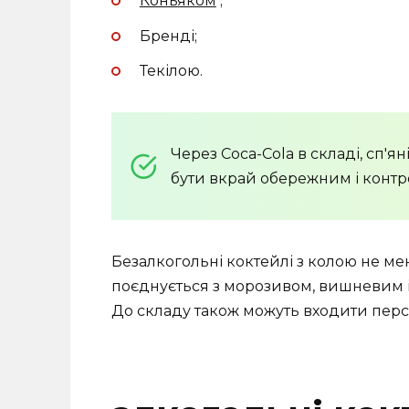
Коньяком
;
Бренді;
Текілою.
Через Coca-Cola в складі, сп'я
бути вкрай обережним і контр
Безалкогольні коктейлі з колою не м
поєднується з морозивом, вишневим 
До складу також можуть входити перси