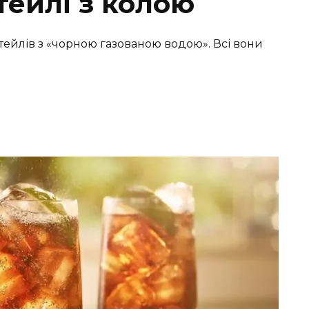
тейлі з колою
ктейлів з «чорною газованою водою». Всі вони