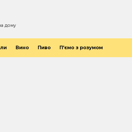
на дому
йли
Вино
Пиво
П'ємо з розумом