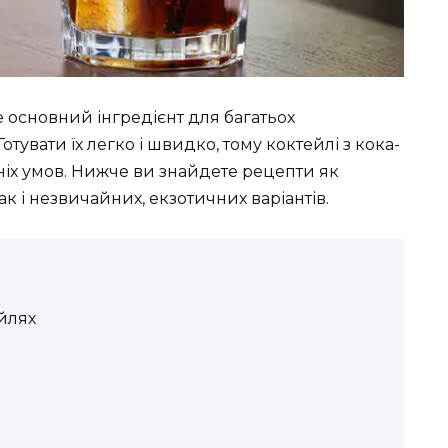
е основний інгредієнт для багатьох
отувати їх легко і швидко, тому коктейлі з кока-
іх умов. Нижче ви знайдете рецепти як
ак і незвичайних, екзотичних варіантів.
йлях