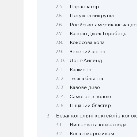
Паралізатор
Потужна викрутка
Російсько-американська д
Капітан Джек Горобець
Кокосова кола
Зелений ангел
Лонг-Айленд
Калімочо
Текіла батанга
Кавове диво
Самогон з колою
Піщаний бластер
Безалкогольні коктейлі з коло
Вишнева газована вода
Кола з морозивом