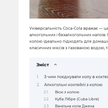
Універсальність Coca-Cola вражає — ц
алкогольних і безалкогольних напоїв. Г
колою ідеально підходять для домашн
класичних міксів з газованою водою, т
Зміст
З чим поєднувати колу в кокте
Алкогольні коктейлі з колою
Віскі з колою
Куба Лібре (Cuba Libre)
Ванільна кола Джека