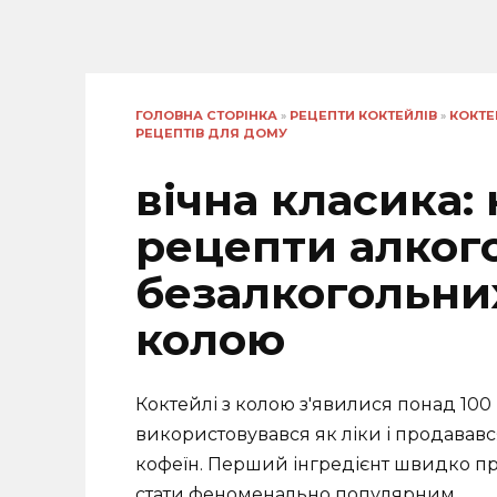
ГОЛОВНА СТОРІНКА
»
РЕЦЕПТИ КОКТЕЙЛІВ
»
КОКТЕ
РЕЦЕПТІВ ДЛЯ ДОМУ
вічна класика:
рецепти алкого
безалкогольних
колою
Коктейлі з колою з'явилися понад 100 
використовувався як ліки і продавався 
кофеїн. Перший інгредієнт швидко пр
стати феноменально популярним.