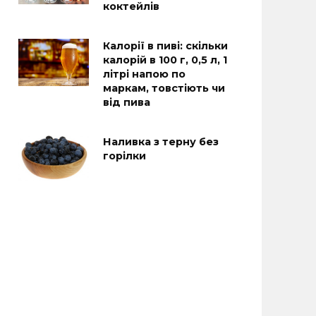
коктейлів
Калорії в пиві: скільки
калорій в 100 г, 0,5 л, 1
літрі напою по
маркам, товстіють чи
від пива
Наливка з терну без
горілки