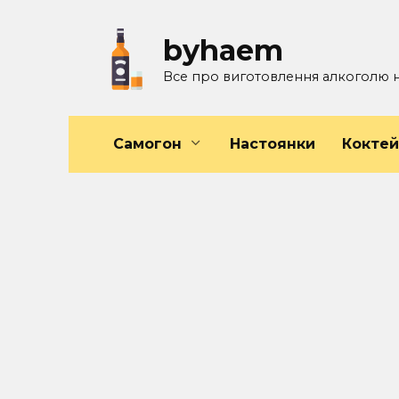
Перейти
к
byhaem
содержанию
Все про виготовлення алкоголю 
Самогон
Настоянки
Кокте