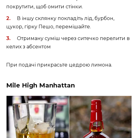
покрутити, щоб омити стінки.
В іншу склянку покладіть лід, бурбон,
цукор, гірку Пешо, перемішайте.
Отриману суміш через ситечко перелити в
келих з абсентом
При подачі прикрасьте цедрою лимона.
Mile High Manhattan