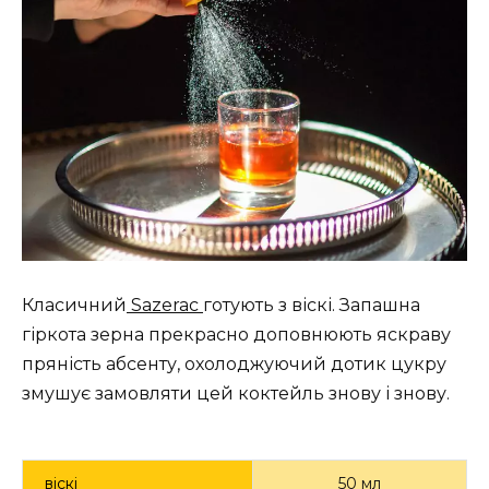
Класичний
Sazerac
готують з віскі. Запашна
гіркота зерна прекрасно доповнюють яскраву
пряність абсенту, охолоджуючий дотик цукру
змушує замовляти цей коктейль знову і знову.
віскі
50 мл