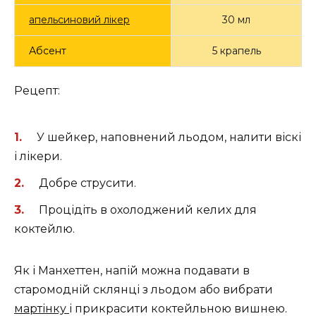
апельсиновий лікер
30 мл
Абсент
5 крапель
Рецепт:
У шейкер, наповнений льодом, налити віскі
і лікери.
Добре струсити.
Процідіть в охолоджений келих для
коктейлю.
Як і Манхеттен, напій можна подавати в
старомодній склянці з льодом або вибрати
мартінку
і прикрасити коктейльною вишнею.