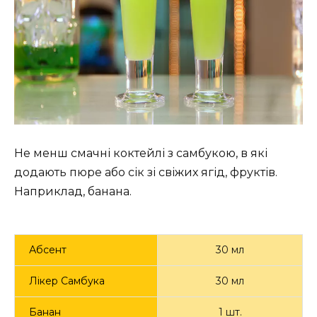
s
l
l
s
c
r
e
e
n
Не менш смачні коктейлі з самбукою, в які
додають пюре або сік зі свіжих ягід, фруктів.
Наприклад, банана.
Абсент
30 мл
Лікер Самбука
30 мл
Банан
1 шт.