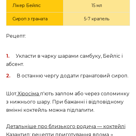
Лікер Бейліс
15 мл
Сироп з граната
5-7 крапель
Рецепт:
Укласти в чарку шарами самбуку, Бейліс і
абсент.
В останню чергу додати гранатовий сироп.
Шот
Хіросіма
п'ють залпом або через соломинку
з нижнього шару. При бажанні і відповідному
вмінні коктейль можна підпалити.
Детальніше про близького родича — коктейлі
Казантип: рецепти приготування вдома →