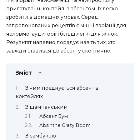
Ми зібрали найсмачніші та найпростіші у
приготуванні коктейлі з абсентом. Їх легко
зробити в домашніх умовах. Серед
запропонованих рецептів є міцні варіації для
чоловічої аудиторії і більш легкі для жінок.
Результат напевно порадує навіть тих, хто
завжди ставився до абсенту скептично.
Зміст
З чим поєднується абсент в
коктейлях
З шампанським
Абсент Бум
Absinthe Crazy Boom
З самбукою