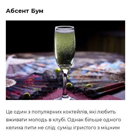
l
Абсент Бум
s
c
r
e
e
n
Це один з популярних коктейлів, які любить
вживати молодь в клубі. Однак більше одного
келиха пити не слід: суміш ігристого з міцним