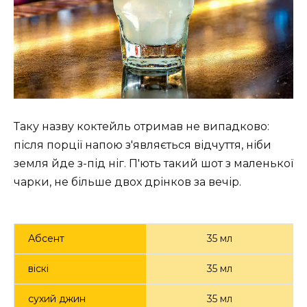
Таку назву коктейль отримав не випадково:
після порції напою з'являється відчуття, ніби
земля йде з-під ніг. П'ють такий шот з маленької
чарки, не більше двох дрінков за вечір.
Абсент
35 мл
віскі
35 мл
сухий джин
35 мл