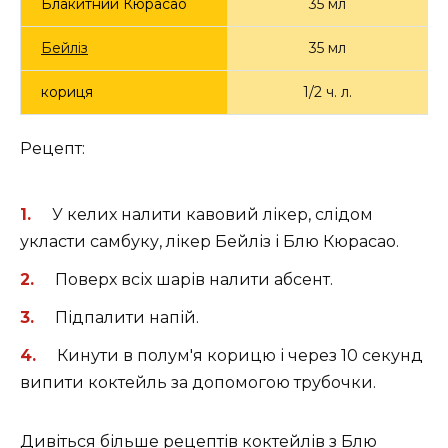
Блакитний Кюрасао
35 мл
Бейліз
35 мл
кориця
1/2 ч. л.
Рецепт:
У келих налити кавовий лікер, слідом
укласти самбуку, лікер Бейліз і Блю Кюрасао.
Поверх всіх шарів налити абсент.
Підпалити напій.
Кинути в полум'я корицю і через 10 секунд
випити коктейль за допомогою трубочки.
Дивіться більше рецептів коктейлів з Блю