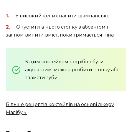
У високий келих налити шампанське.
Опустити в нього стопку з абсентом і
залпом випити вміст, поки тримається піна.
З цим коктейлем потрібно бути
акуратним: можна розбити стопку або
зламати зуби.
Більше рецептів коктейлів на основі лікеру
Малібу →