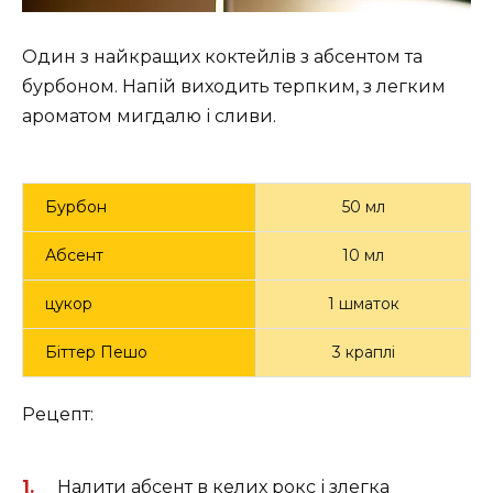
Один з найкращих коктейлів з абсентом та
бурбоном. Напій виходить терпким, з легким
ароматом мигдалю і сливи.
Бурбон
50 мл
Абсент
10 мл
цукор
1 шматок
Біттер Пешо
3 краплі
Рецепт:
Налити абсент в келих рокс і злегка