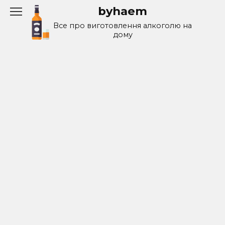
Перейти
byhaem
к
Все про виготовлення алкоголю на
содержанию
дому