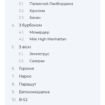
Палаючий Ламборджіні
Хіросіма
Банан
З бурбоном
Мільярдер
Mile High Manhattan
З віскі
Землетрус
Сазерак
Горіння
Нарко
Парашут
Бетономішалка
B-52