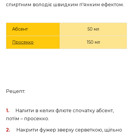
спиртним володіє швидким п'янким ефектом.
Абсент
50 мл
Просекко
150 мл
Рецепт:
Налити в келих флюте спочатку абсент,
потім – просекко.
Накрити фужер зверху серветкою, щільно