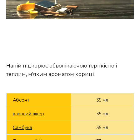
Напій підкорює обволікаючою терпкістю і
теплим, м'яким ароматом кориці.
Абсент
35 мл
кавовий лікер
35 мл
Самбука
35 мл