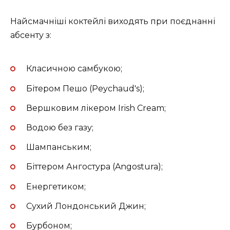
Найсмачніші коктейлі виходять при поєднанні
абсенту з:
Класичною самбукою;
Бітером Пешо (Peychaud's);
Вершковим лікером Irish Cream;
Водою без газу;
Шампанським;
Біттером Ангостура (Angostura);
Енергетиком;
Сухий Лондонський Джин;
Бурбоном;