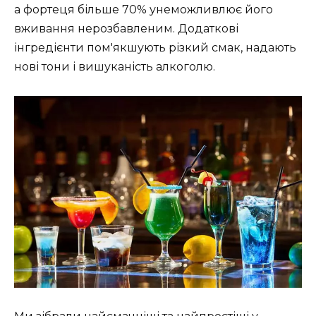
а фортеця більше 70% унеможливлює його
вживання нерозбавленим. Додаткові
інгредієнти пом'якшують різкий смак, надають
нові тони і вишуканість алкоголю.