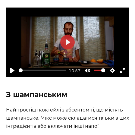
P
l
a
10:57
y
P
M
S
E
l
u
e
n
З шампанським
a
t
t
t
y
e
t
e
Найпростіші коктейлі з абсентом ті, що містять
i
r
шампанське. Мікс може складатися тільки з цих
n
f
інгредієнтів або включати інші напої.
g
u
s
l