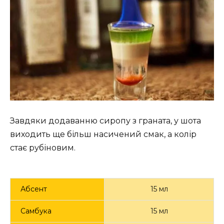
g
u
s
l
l
s
c
r
e
e
n
Завдяки додаванню сиропу з граната, у шота
виходить ще більш насичений смак, а колір
стає рубіновим.
Абсент
15 мл
Самбука
15 мл