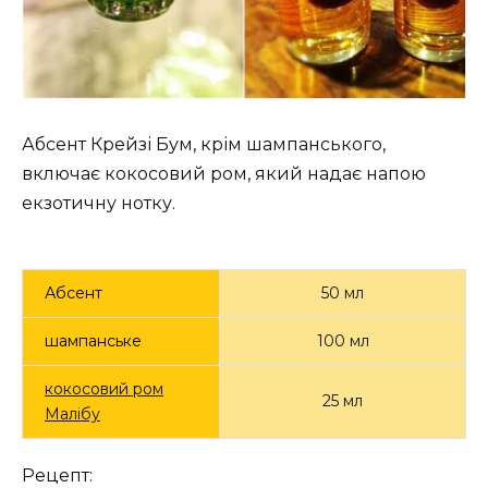
Абсент Крейзі Бум, крім шампанського,
включає кокосовий ром, який надає напою
екзотичну нотку.
Абсент
50 мл
шампанське
100 мл
кокосовий ром
25 мл
Малібу
Рецепт: